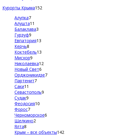
Курорты Крыма
152
Алупка
7
Алушта
11
Балаклава
3
Гурзуф
9
Евпатория
13
Керчь
8
Коктебель
13
Мисхор
9
Николаевка
12
Новый Свет
6
Орджоникидзе
7
Партенит
7
Саки
11
Севастополь
9
Судак
9
Феодосия
10
Форос
7
Черноморское
6
Щелкино
2
Ялта
8
Крым – все объекты
142