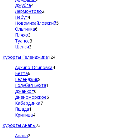
Джубга
4
Лермонтово
2
Небуг
4
Новомихайловский
5
Ольгинка
6
Пляхо
3
Туапсе
3
Шепси
3
Курорты Геленджика
124
Архипо-Осиповка
4
Бетта
6
Геленджик
8
Голубая Бухта
1
Джанхот
6
Дивноморское
6
Кабардинка
7
Пшада
1
Криница
4
Курорты Анапы
73
Анапа
2