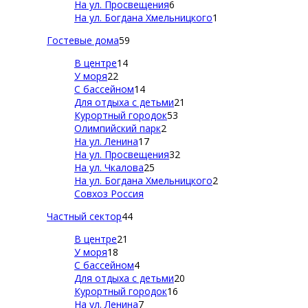
На ул. Просвещения
6
На ул. Богдана Хмельницкого
1
Гостевые дома
59
В центре
14
У моря
22
С бассейном
14
Для отдыха с детьми
21
Курортный городок
53
Олимпийский парк
2
На ул. Ленина
17
На ул. Просвещения
32
На ул. Чкалова
25
На ул. Богдана Хмельницкого
2
Совхоз Россия
Частный сектор
44
В центре
21
У моря
18
С бассейном
4
Для отдыха с детьми
20
Курортный городок
16
На ул. Ленина
7