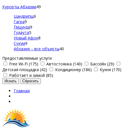
Курорты Абхазии
49
Цандрипш
6
Гагра
9
Пицунда
9
Гудаута
5
Новый Афон
8
Сухум
9
Абхазия – все объекты
40
Предоставляемые услуги
Free Wi-Fi (175)
Автостоянка (140)
Бассейн (29)
Детская площадка (42)
Кондиционер (186)
Кухня (170)
Работает и зимой (85)
Главная