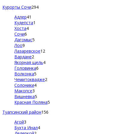
Курорты Сочи
294
Адлер
41
Кудепста
1
Хоста
4
Сочи
6
Дагомыс
5
Лоо
9
Лазаревское
12
Вардане
2
Якорная щель
4
Головинка
6
Волконка
5
Чемитоквадже
2
Солоники
4
Макопсе
3
Вишневка
5
Красная Поляна
5
Туапсинский район
156
Агой
3
Бухта Инал
4
Дедеркой
2