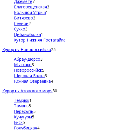
Джемете
7
Благовещенская
3
Большой Утриш
1
Витязево
3
Сенной
2
Сукко
3
Цибанобалка
1
Хутор Нижняя Гостагайка
Курорты Новороссийска
25
Абрау-Дюрсо
3
Мысхако
3
Новороссийск
5
Широкая Балка
3
Южная Озереевка
4
Курорты Азовского моря
30
Темрюк
1
Тамань
5
Пересыпь
5
Кучугуры
5
Ейск
5
Голубицкая
4