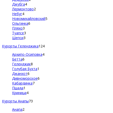
Джубга
4
Лермонтово
2
Небуг
4
Новомихайловский
5
Ольгинка
6
Пляхо
3
Туапсе
3
Шепси
3
Курорты Геленджика
124
Архипо-Осиповка
4
Бетта
6
Геленджик
8
Голубая Бухта
1
Джанхот
6
Дивноморское
6
Кабардинка
7
Пшада
1
Криница
4
Курорты Анапы
73
Анапа
2