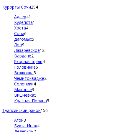
Курорты Сочи
294
Адлер
41
Кудепста
1
Хоста
4
Сочи
6
Дагомыс
5
Лоо
9
Лазаревское
12
Вардане
2
Якорная щель
4
Головинка
6
Волконка
5
Чемитоквадже
2
Солоники
4
Макопсе
3
Вишневка
5
Красная Поляна
5
Туапсинский район
156
Агой
3
Бухта Инал
4
Дедеркой
2