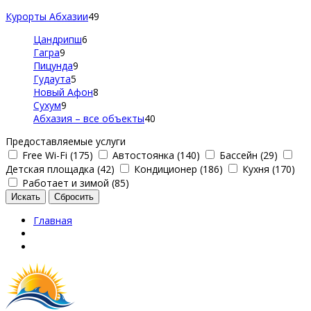
Курорты Абхазии
49
Цандрипш
6
Гагра
9
Пицунда
9
Гудаута
5
Новый Афон
8
Сухум
9
Абхазия – все объекты
40
Предоставляемые услуги
Free Wi-Fi (175)
Автостоянка (140)
Бассейн (29)
Детская площадка (42)
Кондиционер (186)
Кухня (170)
Работает и зимой (85)
Главная