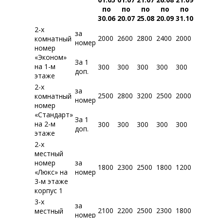
по
по
по
по
по
30.06
20.07
25.08
20.09
31.10
2-х
за
2000
2600
2800
2400
2000
комнатный
номер
номер
«Эконом»
За 1
на 1-м
300
300
300
300
300
доп.
этаже
2-х
за
2500
2800
3200
2500
2000
комнатный
номер
номер
«Стандарт»
За 1
на 2-м
300
300
300
300
300
доп.
этаже
2-х
местный
номер
за
1800
2300
2500
1800
1200
«Люкс» на
номер
3-м этаже
корпус 1
3-х
за
2100
2200
2500
2300
1800
местный
номер