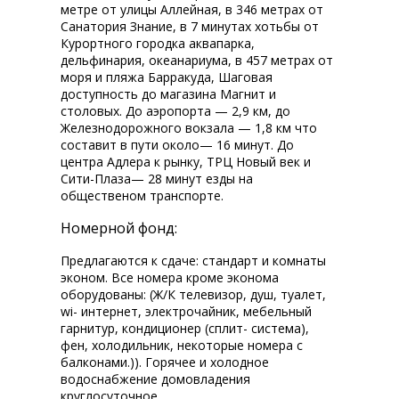
метре от улицы Аллейная, в 346 метрах от
Санатория Знание, в 7 минутах хотьбы от
Курортного городка аквапарка,
дельфинария, океанариума, в 457 метрах от
моря и пляжа Барракуда, Шаговая
доступность до магазина Магнит и
столовых. До аэропорта — 2,9 км, до
Железнодорожного вокзала — 1,8 км что
составит в пути около— 16 минут. До
центра Адлера к рынку, ТРЦ Новый век и
Сити-Плаза— 28 минут езды на
общественом транспорте.
Номерной фонд:
Предлагаются к сдаче: стандарт и комнаты
эконом. Все номера кроме эконома
оборудованы: (Ж/К телевизор, душ, туалет,
wi-fi интернет, электрочайник, мебельный
гарнитур, кондиционер (сплит- система),
фен, холодильник, некоторые номера с
балконами.)). Горячее и холодное
водоснабжение домовладения
круглосуточное.