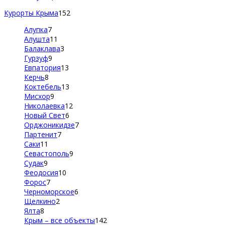
Курорты Крыма
152
Алупка
7
Алушта
11
Балаклава
3
Гурзуф
9
Евпатория
13
Керчь
8
Коктебель
13
Мисхор
9
Николаевка
12
Новый Свет
6
Орджоникидзе
7
Партенит
7
Саки
11
Севастополь
9
Судак
9
Феодосия
10
Форос
7
Черноморское
6
Щелкино
2
Ялта
8
Крым – все объекты
142