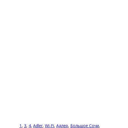
Комментарии (0)
Оставить комментарий
Вы комментируете как Гость.
1
,
3
,
4
,
Adler
,
Wi-Fi
,
Адлер
,
Большое Сочи
,