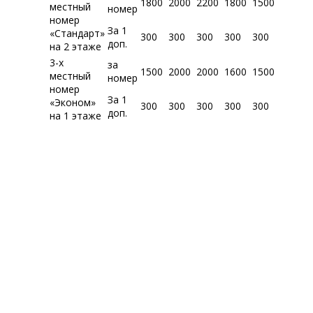
1800
2000
2200
1800
1500
местный
номер
номер
За 1
«Стандарт»
300
300
300
300
300
доп.
на 2 этаже
3-х
за
1500
2000
2000
1600
1500
местный
номер
номер
За 1
«Эконом»
300
300
300
300
300
доп.
на 1 этаже