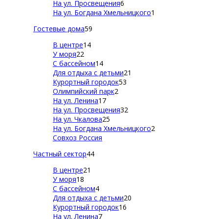
На ул. Просвещения
6
На ул. Богдана Хмельницкого
1
Гостевые дома
59
В центре
14
У моря
22
С бассейном
14
Для отдыха с детьми
21
Курортный городок
53
Олимпийский парк
2
На ул. Ленина
17
На ул. Просвещения
32
На ул. Чкалова
25
На ул. Богдана Хмельницкого
2
Совхоз Россия
Частный сектор
44
В центре
21
У моря
18
С бассейном
4
Для отдыха с детьми
20
Курортный городок
16
На ул. Ленина
7