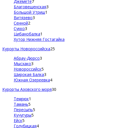
Джемете
7
Благовещенская
3
Большой Утриш
1
Витязево
3
Сенной
2
Сукко
3
Цибанобалка
1
Хутор Нижняя Гостагайка
Курорты Новороссийска
25
Абрау-Дюрсо
3
Мысхако
3
Новороссийск
5
Широкая Балка
3
Южная Озереевка
4
Курорты Азовского моря
30
Темрюк
1
Тамань
5
Пересыпь
5
Кучугуры
5
Ейск
5
Голубицкая
4