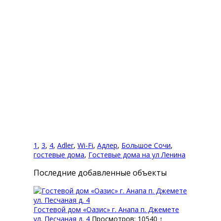
Комментарии (0)
Оставить комментарий
Вы комментируете как Гость.
1
,
3
,
4
,
Adler
,
Wi-Fi
,
Адлер
,
Большое Сочи
,
гостевые дома
,
Гостевые дома на ул Ленина
Последние добавленные объекты
Гостевой дом «Оазис» г. Анапа п. Джемете
ул. Песчаная д. 4
Просмотров: 10540 ↑