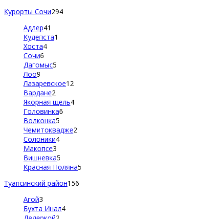
Курорты Сочи
294
Адлер
41
Кудепста
1
Хоста
4
Сочи
6
Дагомыс
5
Лоо
9
Лазаревское
12
Вардане
2
Якорная щель
4
Головинка
6
Волконка
5
Чемитоквадже
2
Солоники
4
Макопсе
3
Вишневка
5
Красная Поляна
5
Туапсинский район
156
Агой
3
Бухта Инал
4
Дедеркой
2