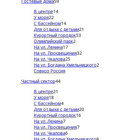
Гостевые дома
59
В центре
14
У моря
22
С бассейном
14
Для отдыха с детьми
21
Курортный городок
53
Олимпийский парк
2
На ул. Ленина
17
На ул. Просвещения
32
На ул. Чкалова
25
На ул. Богдана Хмельницкого
2
Совхоз Россия
Частный сектор
44
В центре
21
У моря
18
С бассейном
4
Для отдыха с детьми
20
Курортный городок
16
На ул. Ленина
7
На ул. Просвещения
7
На ул. Чкалова
6
На ул. Богдана Хмельницкого
6