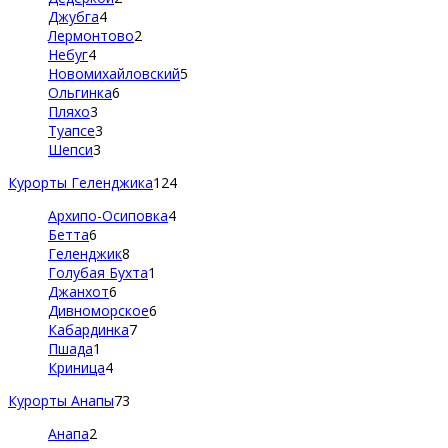
Джубга
4
Лермонтово
2
Небуг
4
Новомихайловский
5
Ольгинка
6
Пляхо
3
Туапсе
3
Шепси
3
Курорты Геленджика
124
Архипо-Осиповка
4
Бетта
6
Геленджик
8
Голубая Бухта
1
Джанхот
6
Дивноморское
6
Кабардинка
7
Пшада
1
Криница
4
Курорты Анапы
73
Анапа
2