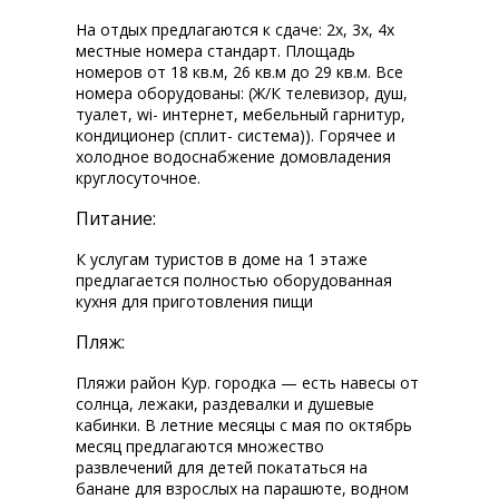
На отдых предлагаются к сдаче: 2х, 3х, 4х
местные номера стандарт. Площадь
номеров от 18 кв.м, 26 кв.м до 29 кв.м. Все
номера оборудованы: (Ж/К телевизор, душ,
туалет, wi-fi интернет, мебельный гарнитур,
кондиционер (сплит- система)). Горячее и
холодное водоснабжение домовладения
круглосуточное.
Питание:
К услугам туристов в доме на 1 этаже
предлагается полностью оборудованная
кухня для приготовления пищи
Пляж:
Пляжи район Кур. городка — есть навесы от
солнца, лежаки, раздевалки и душевые
кабинки. В летние месяцы с мая по октябрь
месяц предлагаются множество
развлечений для детей покататься на
банане для взрослых на парашюте, водном