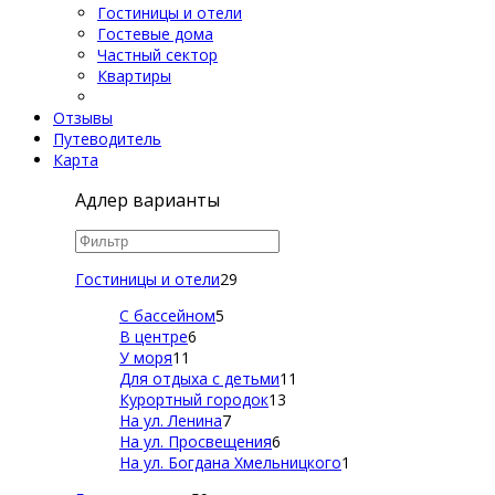
Гостиницы и отели
Гостевые дома
Частный сектор
Квартиры
Отзывы
Путеводитель
Карта
Адлер варианты
Гостиницы и отели
29
С бассейном
5
В центре
6
У моря
11
Для отдыха с детьми
11
Курортный городок
13
На ул. Ленина
7
На ул. Просвещения
6
На ул. Богдана Хмельницкого
1