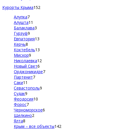
Курорты Крыма
152
Алупка
7
Алушта
11
Балаклава
3
Гурзуф
9
Евпатория
13
Керчь
8
Коктебель
13
Мисхор
9
Николаевка
12
Новый Свет
6
Орджоникидзе
7
Партенит
7
Саки
11
Севастополь
9
Судак
9
Феодосия
10
Форос
7
Черноморское
6
Щелкино
2
Ялта
8
Крым – все объекты
142