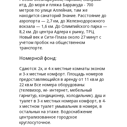
итд, До моря и пляжа Барракуда - 700
метров по улице Аллейная, там же
находится санаторий Знание. Расстояние до
аэропорта — 2,7 км, до Железнодорожного
вокзала — 1,6 км. До Олимпийского парка —
8,2 км. До центра Адлера к рынку, ТРЦ
Новый век и Сити-Плаза около 27 минут с
учётом пробок на общественном
транспорте.
Номерной фонд:
Сдаются: 2х, и 4-х местные комнаты эконом
и 3-х местные комфорт. Площадь номеров
предоставляющийся в аренду от 11 кв.м до
22 кв.м Все номера оборудованы:
(телевизор, wi-fi интернет, мебельный
гарнитур, кондиционер, холодильник). душ и
туалет в 3-х местных номерах комфорт, в 4-
х местном туалет умывальник в номере, в
остальных на этаже. Водоснабжение
централизованное городское
круглосуточное.