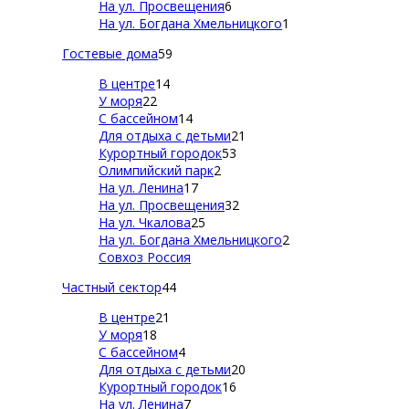
На ул. Просвещения
6
На ул. Богдана Хмельницкого
1
Гостевые дома
59
В центре
14
У моря
22
С бассейном
14
Для отдыха с детьми
21
Курортный городок
53
Олимпийский парк
2
На ул. Ленина
17
На ул. Просвещения
32
На ул. Чкалова
25
На ул. Богдана Хмельницкого
2
Совхоз Россия
Частный сектор
44
В центре
21
У моря
18
С бассейном
4
Для отдыха с детьми
20
Курортный городок
16
На ул. Ленина
7