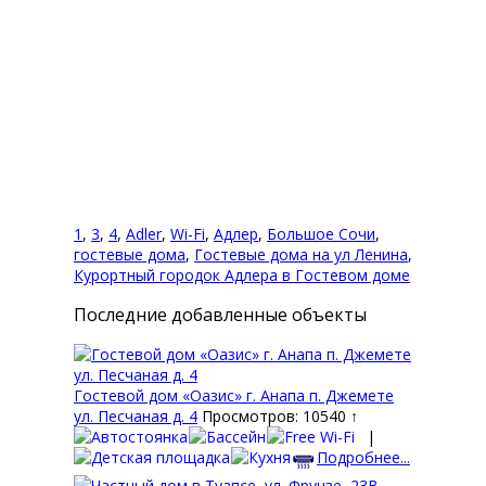
Вы комментируете как Гость.
1
,
3
,
4
,
Adler
,
Wi-Fi
,
Адлер
,
Большое Сочи
,
гостевые дома
,
Гостевые дома на ул Ленина
,
Курортный городок Адлера в Гостевом доме
Последние добавленные объекты
Гостевой дом «Оазис» г. Анапа п. Джемете
ул. Песчаная д. 4
Просмотров: 10540 ↑
|
Подробнее...