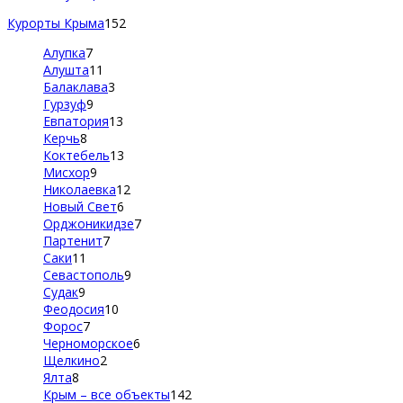
Курорты Крыма
152
Алупка
7
Алушта
11
Балаклава
3
Гурзуф
9
Евпатория
13
Керчь
8
Коктебель
13
Мисхор
9
Николаевка
12
Новый Свет
6
Орджоникидзе
7
Партенит
7
Саки
11
Севастополь
9
Судак
9
Феодосия
10
Форос
7
Черноморское
6
Щелкино
2
Ялта
8
Крым – все объекты
142