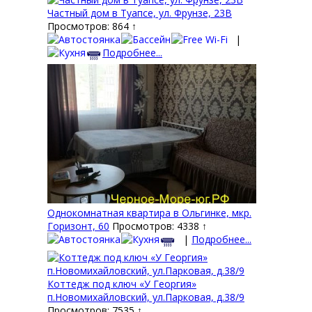
Частный дом в Туапсе, ул. Фрунзе, 23В
Просмотров: 864 ↑
|
Подробнее...
Однокомнатная квартира в Ольгинке, мкр.
Горизонт, 60
Просмотров: 4338 ↑
|
Подробнее...
Коттедж под ключ «У Георгия»
п.Новомихайловский, ул.Парковая, д.38/9
Просмотров: 7535 ↑