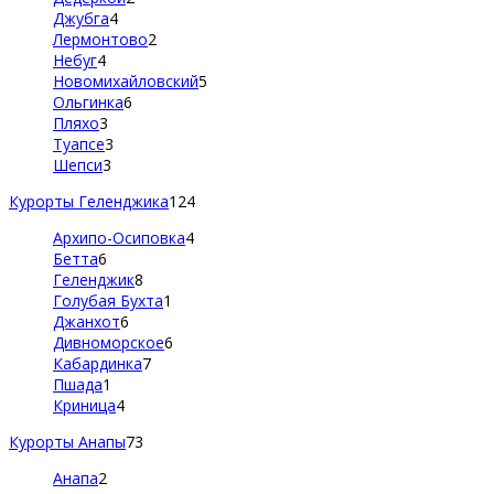
Джубга
4
Лермонтово
2
Небуг
4
Новомихайловский
5
Ольгинка
6
Пляхо
3
Туапсе
3
Шепси
3
Курорты Геленджика
124
Архипо-Осиповка
4
Бетта
6
Геленджик
8
Голубая Бухта
1
Джанхот
6
Дивноморское
6
Кабардинка
7
Пшада
1
Криница
4
Курорты Анапы
73
Анапа
2