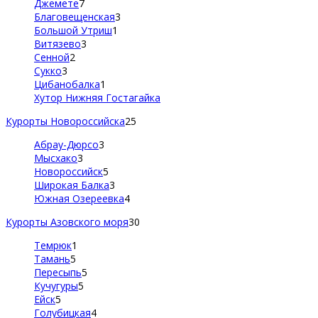
Джемете
7
Благовещенская
3
Большой Утриш
1
Витязево
3
Сенной
2
Сукко
3
Цибанобалка
1
Хутор Нижняя Гостагайка
Курорты Новороссийска
25
Абрау-Дюрсо
3
Мысхако
3
Новороссийск
5
Широкая Балка
3
Южная Озереевка
4
Курорты Азовского моря
30
Темрюк
1
Тамань
5
Пересыпь
5
Кучугуры
5
Ейск
5
Голубицкая
4