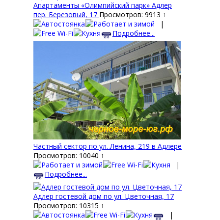
Апартаменты «Олимпийский парк» Адлер
пер. Березовый, 17
Просмотров: 9913 ↑
|
Подробнее...
Частный сектор по ул. Ленина, 219 в Адлере
Просмотров: 10040 ↑
|
Подробнее...
Адлер гостевой дом по ул. Цветочная, 17
Просмотров: 10315 ↑
|