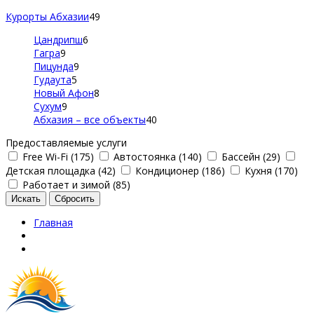
Курорты Абхазии
49
Цандрипш
6
Гагра
9
Пицунда
9
Гудаута
5
Новый Афон
8
Сухум
9
Абхазия – все объекты
40
Предоставляемые услуги
Free Wi-Fi (175)
Автостоянка (140)
Бассейн (29)
Детская площадка (42)
Кондиционер (186)
Кухня (170)
Работает и зимой (85)
Главная