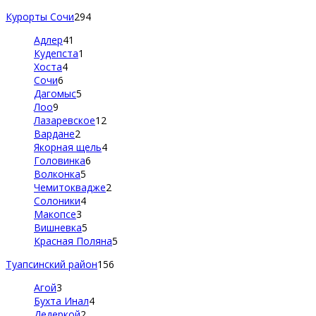
Курорты Сочи
294
Адлер
41
Кудепста
1
Хоста
4
Сочи
6
Дагомыс
5
Лоо
9
Лазаревское
12
Вардане
2
Якорная щель
4
Головинка
6
Волконка
5
Чемитоквадже
2
Солоники
4
Макопсе
3
Вишневка
5
Красная Поляна
5
Туапсинский район
156
Агой
3
Бухта Инал
4
Дедеркой
2