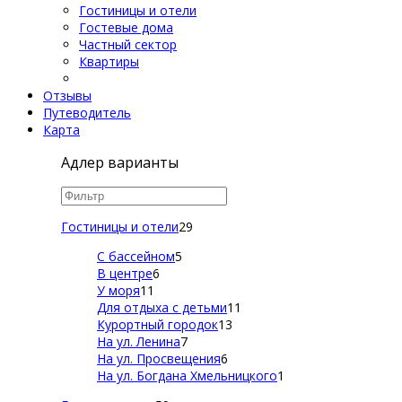
Гостиницы и отели
Гостевые дома
Частный сектор
Квартиры
Отзывы
Путеводитель
Карта
Адлер варианты
Гостиницы и отели
29
С бассейном
5
В центре
6
У моря
11
Для отдыха с детьми
11
Курортный городок
13
На ул. Ленина
7
На ул. Просвещения
6
На ул. Богдана Хмельницкого
1