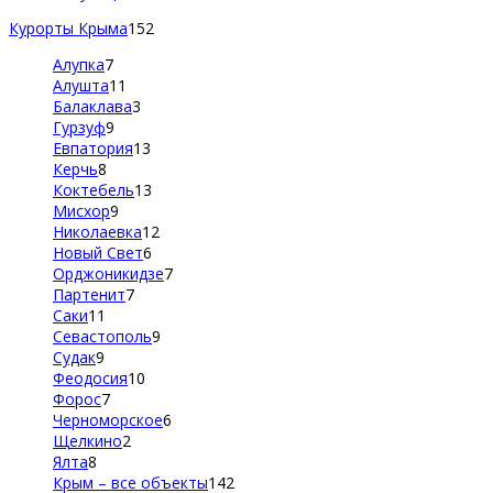
Курорты Крыма
152
Алупка
7
Алушта
11
Балаклава
3
Гурзуф
9
Евпатория
13
Керчь
8
Коктебель
13
Мисхор
9
Николаевка
12
Новый Свет
6
Орджоникидзе
7
Партенит
7
Саки
11
Севастополь
9
Судак
9
Феодосия
10
Форос
7
Черноморское
6
Щелкино
2
Ялта
8
Крым – все объекты
142