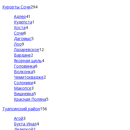
Курорты Сочи
294
Адлер
41
Кудепста
1
Хоста
4
Сочи
6
Дагомыс
5
Лоо
9
Лазаревское
12
Вардане
2
Якорная щель
4
Головинка
6
Волконка
5
Чемитоквадже
2
Солоники
4
Макопсе
3
Вишневка
5
Красная Поляна
5
Туапсинский район
156
Агой
3
Бухта Инал
4
Дедеркой
2