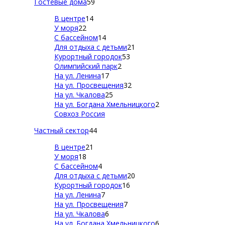
Гостевые дома
59
В центре
14
У моря
22
С бассейном
14
Для отдыха с детьми
21
Курортный городок
53
Олимпийский парк
2
На ул. Ленина
17
На ул. Просвещения
32
На ул. Чкалова
25
На ул. Богдана Хмельницкого
2
Совхоз Россия
Частный сектор
44
В центре
21
У моря
18
С бассейном
4
Для отдыха с детьми
20
Курортный городок
16
На ул. Ленина
7
На ул. Просвещения
7
На ул. Чкалова
6
На ул. Богдана Хмельницкого
6