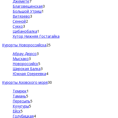
Джемете
7
Благовещенская
3
Большой Утриш
1
Витязево
3
Сенной
2
Сукко
3
Цибанобалка
1
Хутор Нижняя Гостагайка
Курорты Новороссийска
25
Абрау-Дюрсо
3
Мысхако
3
Новороссийск
5
Широкая Балка
3
Южная Озереевка
4
Курорты Азовского моря
30
Темрюк
1
Тамань
5
Пересыпь
5
Кучугуры
5
Ейск
5
Голубицкая
4