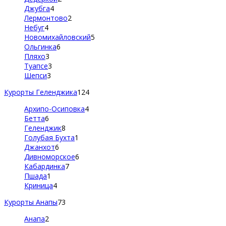
Джубга
4
Лермонтово
2
Небуг
4
Новомихайловский
5
Ольгинка
6
Пляхо
3
Туапсе
3
Шепси
3
Курорты Геленджика
124
Архипо-Осиповка
4
Бетта
6
Геленджик
8
Голубая Бухта
1
Джанхот
6
Дивноморское
6
Кабардинка
7
Пшада
1
Криница
4
Курорты Анапы
73
Анапа
2