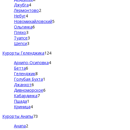
Джубга
4
Лермонтово
2
Небуг
4
Новомихайловский
5
Ольгинка
6
Пляхо
3
Туапсе
3
Шепси
3
Курорты Геленджика
124
Архипо-Осиповка
4
Бетта
6
Геленджик
8
Голубая Бухта
1
Джанхот
6
Дивноморское
6
Кабардинка
7
Пшада
1
Криница
4
Курорты Анапы
73
Анапа
2