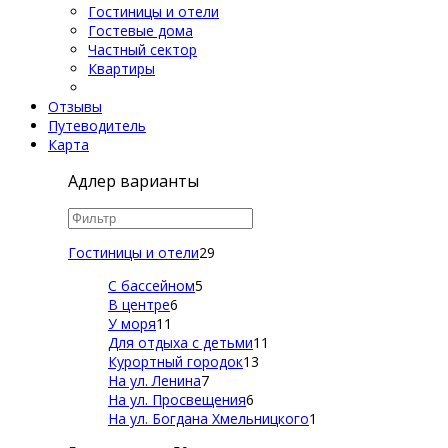
Гостиницы и отели
Гостевые дома
Частный сектор
Квартиры
Отзывы
Путеводитель
Карта
Адлер варианты
Гостиницы и отели
29
С бассейном
5
В центре
6
У моря
11
Для отдыха с детьми
11
Курортный городок
13
На ул. Ленина
7
На ул. Просвещения
6
На ул. Богдана Хмельницкого
1