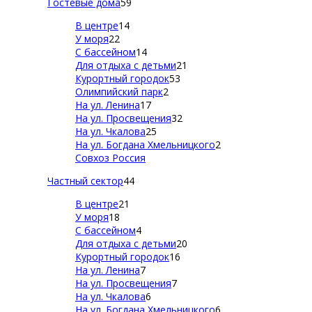
Гостевые дома
59
В центре
14
У моря
22
С бассейном
14
Для отдыха с детьми
21
Курортный городок
53
Олимпийский парк
2
На ул. Ленина
17
На ул. Просвещения
32
На ул. Чкалова
25
На ул. Богдана Хмельницкого
2
Совхоз Россия
Частный сектор
44
В центре
21
У моря
18
С бассейном
4
Для отдыха с детьми
20
Курортный городок
16
На ул. Ленина
7
На ул. Просвещения
7
На ул. Чкалова
6
На ул. Богдана Хмельницкого
6