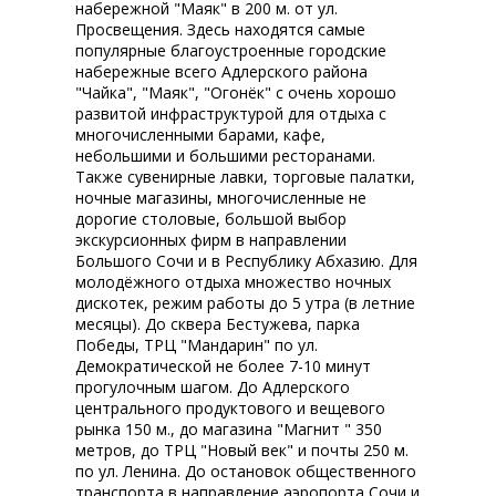
набережной "Маяк" в 200 м. от ул.
Просвещения. Здесь находятся самые
популярные благоустроенные городские
набережные всего Адлерского района
"Чайка", "Маяк", "Огонёк" с очень хорошо
развитой инфраструктурой для отдыха с
многочисленными барами, кафе,
небольшими и большими ресторанами.
Также сувенирные лавки, торговые палатки,
ночные магазины, многочисленные не
дорогие столовые, большой выбор
экскурсионных фирм в направлении
Большого Сочи и в Республику Абхазию. Для
молодёжного отдыха множество ночных
дискотек, режим работы до 5 утра (в летние
месяцы). До сквера Бестужева, парка
Победы, ТРЦ "Мандарин" по ул.
Демократической не более 7-10 минут
прогулочным шагом. До Адлерского
центрального продуктового и вещевого
рынка 150 м., до магазина "Магнит " 350
метров, до ТРЦ "Новый век" и почты 250 м.
по ул. Ленина. До остановок общественного
транспорта в направление аэропорта Сочи и