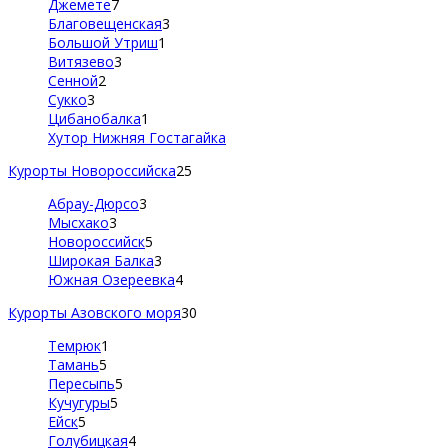
Джемете
7
Благовещенская
3
Большой Утриш
1
Витязево
3
Сенной
2
Сукко
3
Цибанобалка
1
Хутор Нижняя Гостагайка
Курорты Новороссийска
25
Абрау-Дюрсо
3
Мысхако
3
Новороссийск
5
Широкая Балка
3
Южная Озереевка
4
Курорты Азовского моря
30
Темрюк
1
Тамань
5
Пересыпь
5
Кучугуры
5
Ейск
5
Голубицкая
4