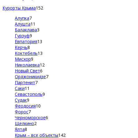
Курорты Крыма
152
Алупка
7
Алушта
11
Балаклава
3
Гурзуф
9
Евпатория
13
Керчь
8
Коктебель
13
Мисхор
9
Николаевка
12
Новый Свет
6
Орджоникидзе
7
Партенит
7
Саки
11
Севастополь
9
Судак
9
Феодосия
10
Форос
7
Черноморское
6
Щелкино
2
Ялта
8
Крым – все объекты
142