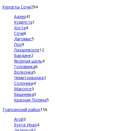
Курорты Сочи
294
Адлер
41
Кудепста
1
Хоста
4
Сочи
6
Дагомыс
5
Лоо
9
Лазаревское
12
Вардане
2
Якорная щель
4
Головинка
6
Волконка
5
Чемитоквадже
2
Солоники
4
Макопсе
3
Вишневка
5
Красная Поляна
5
Туапсинский район
156
Агой
3
Бухта Инал
4
Дедеркой
2