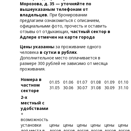
Морозова, д. 35 — уточняйте по
вышеуказаным телефонам от
владельцев.
При бронировании
предлагаем ознакомиться с описанием,
официальными фото, прочесть и оставить
отзывы от отдыхающих,
частный сектор в
Адлере отмечен на карте города
Цены указанны
за проживание одного
человека
в сутки в рублях
.
Дополнительное место оплачивается в
размере 300 рублей не зависимо от месяца
проживания.
Номера в
01.05
01.06
01.07
01.08
01.09
01.10
частном
31.05
30.06
30.07
31.08
30.09
31.10
секторе
2-х
местный с
удобствами
+
возможность
установки
цены
цены
цены
цены
цены
цены
доп места в
догов.
догов.
догов.
догов.
догов.
догов.