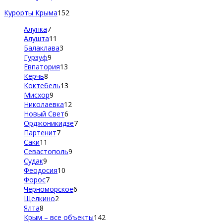
Курорты Крыма
152
Алупка
7
Алушта
11
Балаклава
3
Гурзуф
9
Евпатория
13
Керчь
8
Коктебель
13
Мисхор
9
Николаевка
12
Новый Свет
6
Орджоникидзе
7
Партенит
7
Саки
11
Севастополь
9
Судак
9
Феодосия
10
Форос
7
Черноморское
6
Щелкино
2
Ялта
8
Крым – все объекты
142