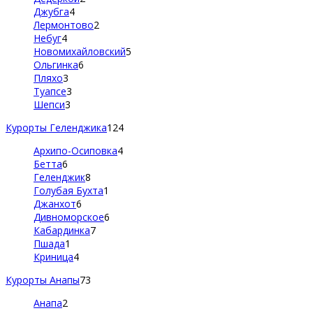
Джубга
4
Лермонтово
2
Небуг
4
Новомихайловский
5
Ольгинка
6
Пляхо
3
Туапсе
3
Шепси
3
Курорты Геленджика
124
Архипо-Осиповка
4
Бетта
6
Геленджик
8
Голубая Бухта
1
Джанхот
6
Дивноморское
6
Кабардинка
7
Пшада
1
Криница
4
Курорты Анапы
73
Анапа
2