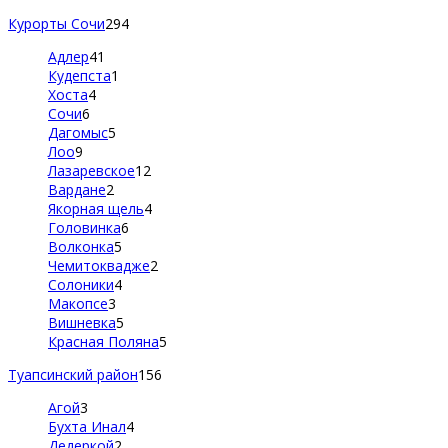
Курорты Сочи
294
Адлер
41
Кудепста
1
Хоста
4
Сочи
6
Дагомыс
5
Лоо
9
Лазаревское
12
Вардане
2
Якорная щель
4
Головинка
6
Волконка
5
Чемитоквадже
2
Солоники
4
Макопсе
3
Вишневка
5
Красная Поляна
5
Туапсинский район
156
Агой
3
Бухта Инал
4
Дедеркой
2