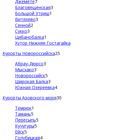
Джемете
7
Благовещенская
3
Большой Утриш
1
Витязево
3
Сенной
2
Сукко
3
Цибанобалка
1
Хутор Нижняя Гостагайка
Курорты Новороссийска
25
Абрау-Дюрсо
3
Мысхако
3
Новороссийск
5
Широкая Балка
3
Южная Озереевка
4
Курорты Азовского моря
30
Темрюк
1
Тамань
5
Пересыпь
5
Кучугуры
5
Ейск
5
Голубицкая
4