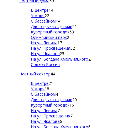
Гостевые дома
59
В центре
14
У моря
22
С бассейном
14
Для отдыха с детьми
21
Курортный городок
53
Олимпийский парк
2
На ул. Ленина
17
На ул. Просвещения
32
На ул. Чкалова
25
На ул. Богдана Хмельницкого
2
Совхоз Россия
Частный сектор
44
В центре
21
У моря
18
С бассейном
4
Для отдыха с детьми
20
Курортный городок
16
На ул. Ленина
7
На ул. Просвещения
7
На ул. Чкалова
6
На ул. Богдана Хмельницкого
6