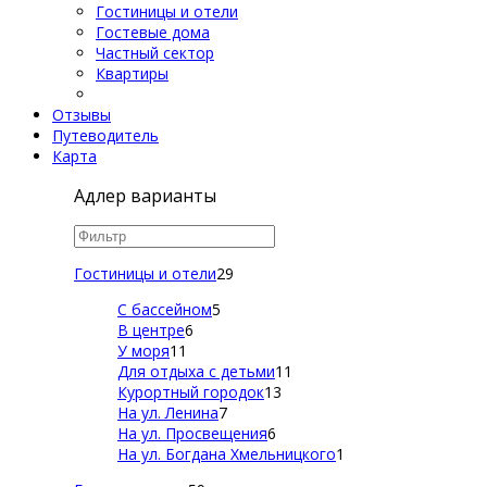
Гостиницы и отели
Гостевые дома
Частный сектор
Квартиры
Отзывы
Путеводитель
Карта
Адлер варианты
Гостиницы и отели
29
С бассейном
5
В центре
6
У моря
11
Для отдыха с детьми
11
Курортный городок
13
На ул. Ленина
7
На ул. Просвещения
6
На ул. Богдана Хмельницкого
1