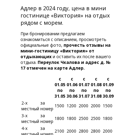
Адлер в 2024 году, цена в мини
гостинице «Виктория» на отдых
рядом с морем.
При бронировании предлагаем
ознакомиться с описанием, просмотреть
официальные фото,
прочесть отзывы на
мини-гостиницу «Виктория» от
отдыхающих
и оставить их после вашего
отдыха.
Переулок Чкалова и адрес д. №
17 отмечен на карте Адлер.
с
с
с
с
с
01.05
01.06
01.07
01.08
01.09
по
по
по
по
по
31.05
30.06
31.07
31.08
30.09
2-х
за
1500
1200
2000
2000
1500
местный
номер
3-х
за
1800
1800
2500
2500
1800
местный
номер
4-х
за
2100
2000
2800
2800
2000
местный
номер