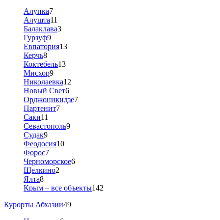
Алупка
7
Алушта
11
Балаклава
3
Гурзуф
9
Евпатория
13
Керчь
8
Коктебель
13
Мисхор
9
Николаевка
12
Новый Свет
6
Орджоникидзе
7
Партенит
7
Саки
11
Севастополь
9
Судак
9
Феодосия
10
Форос
7
Черноморское
6
Щелкино
2
Ялта
8
Крым – все объекты
142
Курорты Абхазии
49