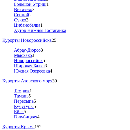
Большой Утриш
1
Витязево
3
Сенной
2
Сукко
3
Цибанобалка
1
Хутор Нижняя Гостагайка
Курорты Новороссийска
25
Абрау-Дюрсо
3
Мысхако
3
Новороссийск
5
Широкая Балка
3
Южная Озереевка
4
Курорты Азовского моря
30
Темрюк
1
Тамань
5
Пересыпь
5
Кучугуры
5
Ейск
5
Голубицкая
4
Курорты Крыма
152