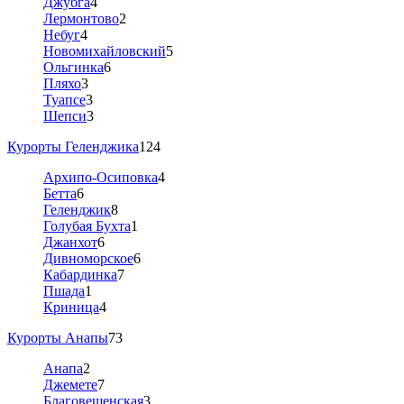
Джубга
4
Лермонтово
2
Небуг
4
Новомихайловский
5
Ольгинка
6
Пляхо
3
Туапсе
3
Шепси
3
Курорты Геленджика
124
Архипо-Осиповка
4
Бетта
6
Геленджик
8
Голубая Бухта
1
Джанхот
6
Дивноморское
6
Кабардинка
7
Пшада
1
Криница
4
Курорты Анапы
73
Анапа
2
Джемете
7
Благовещенская
3