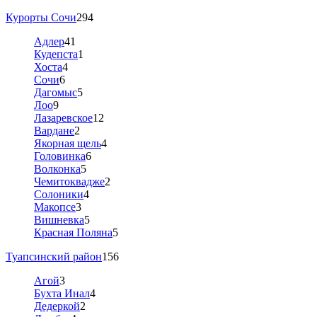
Курорты Сочи
294
Адлер
41
Кудепста
1
Хоста
4
Сочи
6
Дагомыс
5
Лоо
9
Лазаревское
12
Вардане
2
Якорная щель
4
Головинка
6
Волконка
5
Чемитоквадже
2
Солоники
4
Макопсе
3
Вишневка
5
Красная Поляна
5
Туапсинский район
156
Агой
3
Бухта Инал
4
Дедеркой
2