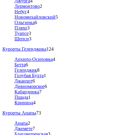
Джубга
4
Лермонтово
2
Небуг
4
Новомихайловский
5
Ольгинка
6
Пляхо
3
Туапсе
3
Шепси
3
Курорты Геленджика
124
Архипо-Осиповка
4
Бетта
6
Геленджик
8
Голубая Бухта
1
Джанхот
6
Дивноморское
6
Кабардинка
7
Пшада
1
Криница
4
Курорты Анапы
73
Анапа
2
Джемете
7
Благовещенская
3