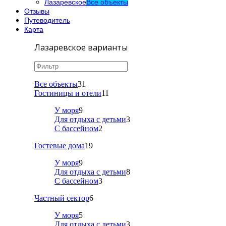
Лазаревское
Все объекты
Отзывы
Путеводитель
Карта
Лазаревское варианты
Все объекты
31
Гостиницы и отели
11
У моря
9
Для отдыха с детьми
3
С бассейном
2
Гостевые дома
19
У моря
9
Для отдыха с детьми
8
С бассейном
3
Частный сектор
6
У моря
5
Для отдыха с детьми
3