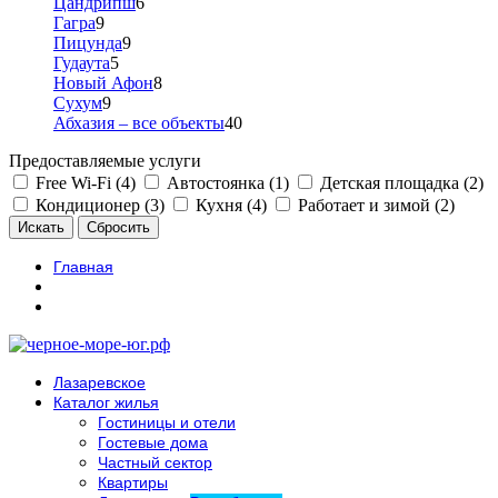
Цандрипш
6
Гагра
9
Пицунда
9
Гудаута
5
Новый Афон
8
Сухум
9
Абхазия – все объекты
40
Предоставляемые услуги
Free Wi-Fi (4)
Автостоянка (1)
Детская площадка (2)
Кондиционер (3)
Кухня (4)
Работает и зимой (2)
Главная
Лазаревское
Каталог жилья
Гостиницы и отели
Гостевые дома
Частный сектор
Квартиры