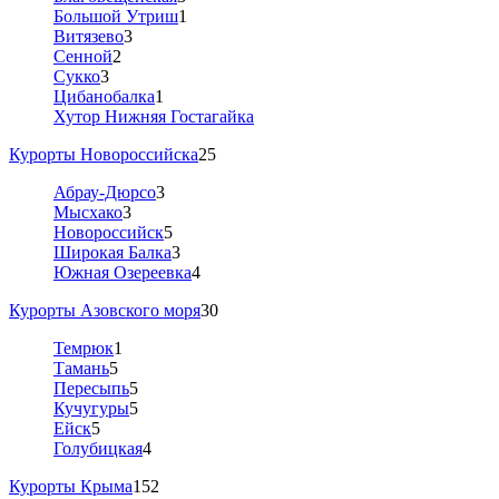
Большой Утриш
1
Витязево
3
Сенной
2
Сукко
3
Цибанобалка
1
Хутор Нижняя Гостагайка
Курорты Новороссийска
25
Абрау-Дюрсо
3
Мысхако
3
Новороссийск
5
Широкая Балка
3
Южная Озереевка
4
Курорты Азовского моря
30
Темрюк
1
Тамань
5
Пересыпь
5
Кучугуры
5
Ейск
5
Голубицкая
4
Курорты Крыма
152