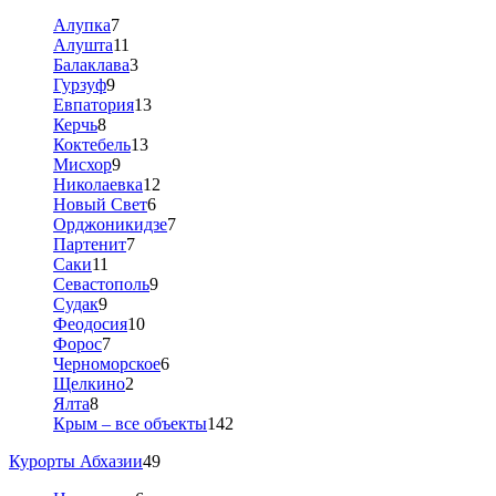
Алупка
7
Алушта
11
Балаклава
3
Гурзуф
9
Евпатория
13
Керчь
8
Коктебель
13
Мисхор
9
Николаевка
12
Новый Свет
6
Орджоникидзе
7
Партенит
7
Саки
11
Севастополь
9
Судак
9
Феодосия
10
Форос
7
Черноморское
6
Щелкино
2
Ялта
8
Крым – все объекты
142
Курорты Абхазии
49