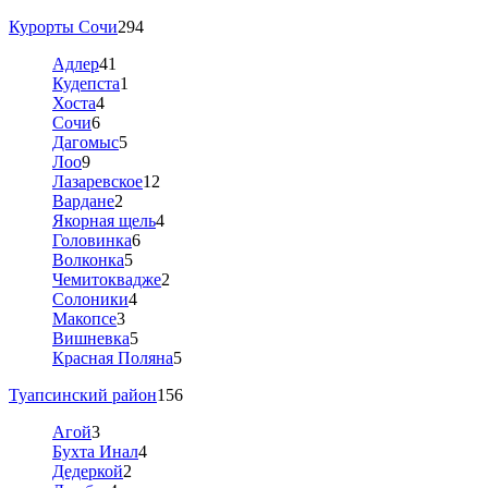
Курорты Сочи
294
Адлер
41
Кудепста
1
Хоста
4
Сочи
6
Дагомыс
5
Лоо
9
Лазаревское
12
Вардане
2
Якорная щель
4
Головинка
6
Волконка
5
Чемитоквадже
2
Солоники
4
Макопсе
3
Вишневка
5
Красная Поляна
5
Туапсинский район
156
Агой
3
Бухта Инал
4
Дедеркой
2