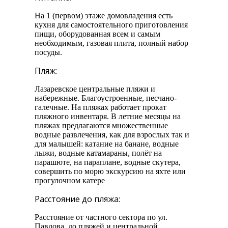
На 1 (первом) этаже домовладения есть
кухня для самостоятельного приготовления
пищи, оборудованная всем и самым
необходимым, газовая плита, полный набор
посуды.
Пляж:
Лазаревское центральные пляжи и
набережные. Благоустроенные, песчано-
галечные. На пляжах работает прокат
пляжного инвентаря. В летние месяцы на
пляжах предлагаются множественные
водные развлечения, как для взрослых так и
для малышей: катание на банане, водные
лыжи, водные катамараны, полёт на
парашюте, на параплане, водные скутера,
совершить по морю экскурсию на яхте или
прогулочном катере
Расстояние до пляжа:
Расстояние от частного сектора по ул.
Павлова, до пляжей и центральной