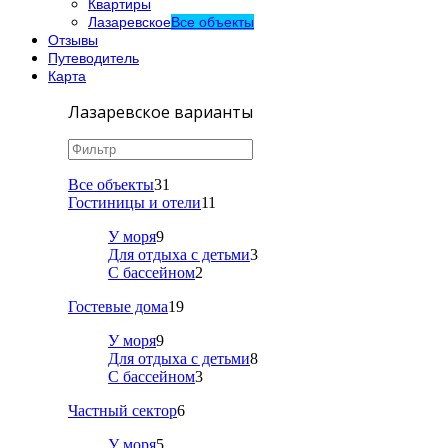
Квартиры
Лазаревское
Все объекты
Отзывы
Путеводитель
Карта
Лазаревское варианты
Все объекты
31
Гостиницы и отели
11
У моря
9
Для отдыха с детьми
3
С бассейном
2
Гостевые дома
19
У моря
9
Для отдыха с детьми
8
С бассейном
3
Частный сектор
6
У моря
5