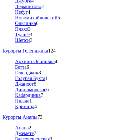
Джубга
4
Лермонтово
2
Небуг
4
Новомихайловский
5
Ольгинка
6
Пляхо
3
Туапсе
3
Шепси
3
Курорты Геленджика
124
Архипо-Осиповка
4
Бетта
6
Геленджик
8
Голубая Бухта
1
Джанхот
6
Дивноморское
6
Кабардинка
7
Пшада
1
Криница
4
Курорты Анапы
73
Анапа
2
Джемете
7
Благовещенская
3