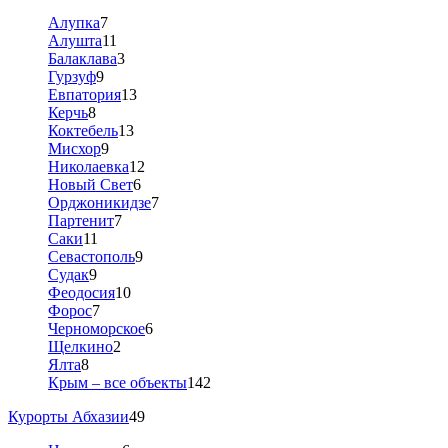
Алупка
7
Алушта
11
Балаклава
3
Гурзуф
9
Евпатория
13
Керчь
8
Коктебель
13
Мисхор
9
Николаевка
12
Новый Свет
6
Орджоникидзе
7
Партенит
7
Саки
11
Севастополь
9
Судак
9
Феодосия
10
Форос
7
Черноморское
6
Щелкино
2
Ялта
8
Крым – все объекты
142
Курорты Абхазии
49