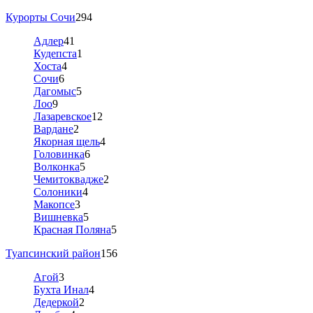
Курорты Сочи
294
Адлер
41
Кудепста
1
Хоста
4
Сочи
6
Дагомыс
5
Лоо
9
Лазаревское
12
Вардане
2
Якорная щель
4
Головинка
6
Волконка
5
Чемитоквадже
2
Солоники
4
Макопсе
3
Вишневка
5
Красная Поляна
5
Туапсинский район
156
Агой
3
Бухта Инал
4
Дедеркой
2