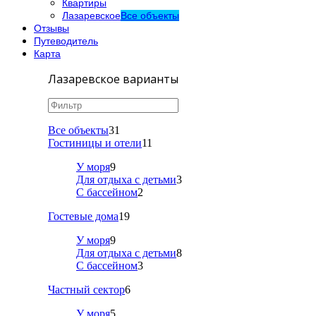
Квартиры
Лазаревское
Все объекты
Отзывы
Путеводитель
Карта
Лазаревское варианты
Все объекты
31
Гостиницы и отели
11
У моря
9
Для отдыха с детьми
3
С бассейном
2
Гостевые дома
19
У моря
9
Для отдыха с детьми
8
С бассейном
3
Частный сектор
6
У моря
5