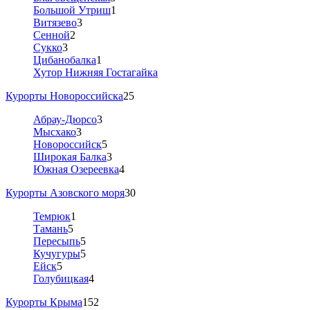
Большой Утриш
1
Витязево
3
Сенной
2
Сукко
3
Цибанобалка
1
Хутор Нижняя Гостагайка
Курорты Новороссийска
25
Абрау-Дюрсо
3
Мысхако
3
Новороссийск
5
Широкая Балка
3
Южная Озереевка
4
Курорты Азовского моря
30
Темрюк
1
Тамань
5
Пересыпь
5
Кучугуры
5
Ейск
5
Голубицкая
4
Курорты Крыма
152