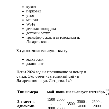
кухня
парковка
утюг
мангал
Wi-Fi
детская площадка
детский батут
трансфер с ж.д. и автовокзала п.
Лазаревского
За дополнительную плату:
экскурсии
джиппинг
Цены 2024 год на проживание за номер в
сутки. Эко-отель «Затерянный рай» в
Лазаревском на ул. Лазарева, 140
о
Тип номера
май
июнь
июль
август
сентябрь
-
1500
2000
3-х местн.
3500 -
2500 -
-
-
3500
однокомн.
4000
2000
2000
2500