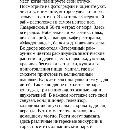
мест, когда планируете свой отпуск.
Посмотрите на фотографии и оцените уют,
чистоту, внимание, которое уделяют хозяева
этому эко - отелю. Эко-отель «Затерянный
рай» расположен в самом центре пос.
Лазаревское, в 50-ти метрах от моря. Здесь
все рядом. Набережная и магазины, пляж,
дельфинарий, аквапарк, кафе рестораны,
«Макдональдс», банки ж.д. и автовокзалы.
Во дворе эко-отеля «Затерянный рай»
буйным цветом раскинулись экзотические
растения и деревья, есть парковка, уютная,
красивая беседка для отдыха, кухня для
приготовления пищи, мангал, где вы
сможете приготовить великолепный
шашлык. Есть детская площадка и батут для
детей. Также во дворе находятся четыре
коттеджа, три из них одноэтажные, один
двухэтажный. В каждом коттедже есть свой
санузел, кондиционер, телевизор,
холодильник, двухспальная кровать, диван,
веранда. В этом месте очень тихо, по-
домашнему уютно. Гости могут заказать
здесь различные интересные экскурсии в
горы, посетить олимпийский парк и