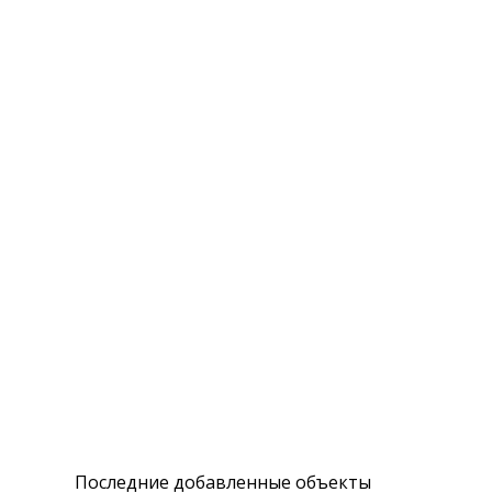
Комментарии (0)
Оставить комментарий
Вы комментируете как Гость.
Последние добавленные объекты