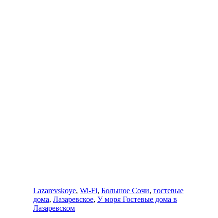
отдохнуть, и будут свободные места в
этом гостевом доме, то обязательно
приедем! Выражаем благодарность
всему персоналу! СПАСИБО ВАМ
БОЛЬШОЕ! Дима и Лена.
Отзыв
Оставить комментарий
Вы комментируете как Гость.
Lazarevskoye
,
Wi-Fi
,
Большое Сочи
,
гостевые
дома
,
Лазаревское
,
У моря Гостевые дома в
Лазаревском