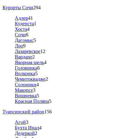
Курорты Сочи
294
Адлер
41
Кудепста
1
Хоста
4
Сочи
6
Дагомыс
5
Лоо
9
Лазаревское
12
Вардане
2
Якорная щель
4
Головинка
6
Волконка
5
Чемитоквадже
2
Солоники
4
Макопсе
3
Вишневка
5
Красная Поляна
5
Туапсинский район
156
Агой
3
Бухта Инал
4
Дедеркой
2