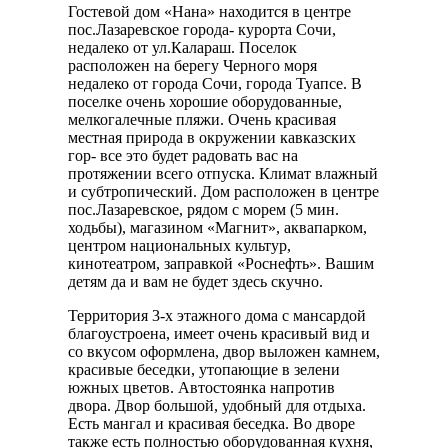
Гостевой дом «Нана» находится в центре
пос.Лазаревское города- курорта Сочи,
недалеко от ул.Калараш. Поселок
расположен на берегу Черного моря
недалеко от города Сочи, города Туапсе. В
поселке очень хорошие оборудованные,
мелкогалечные пляжи. Очень красивая
местная природа в окружении кавказских
гор- все это будет радовать вас на
протяжении всего отпуска. Климат влажный
и субтропический. Дом расположен в центре
пос.Лазаревское, рядом с морем (5 мин.
ходьбы), магазином «Магнит», аквапарком,
центром национальных культур,
кинотеатром, заправкой «Роснефть». Вашим
детям да и вам не будет здесь скучно.
Территория 3-х этажного дома с мансардой
благоустроена, имеет очень красивый вид и
со вкусом оформлена, двор выложен камнем,
красивые беседки, утопающие в зелени
южных цветов. Автостоянка напротив
двора. Двор большой, удобный для отдыха.
Есть мангал и красивая беседка. Во дворе
также есть полностью оборудованная кухня,