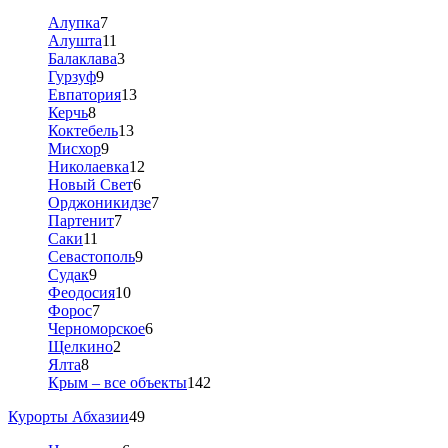
Алупка
7
Алушта
11
Балаклава
3
Гурзуф
9
Евпатория
13
Керчь
8
Коктебель
13
Мисхор
9
Николаевка
12
Новый Свет
6
Орджоникидзе
7
Партенит
7
Саки
11
Севастополь
9
Судак
9
Феодосия
10
Форос
7
Черноморское
6
Щелкино
2
Ялта
8
Крым – все объекты
142
Курорты Абхазии
49