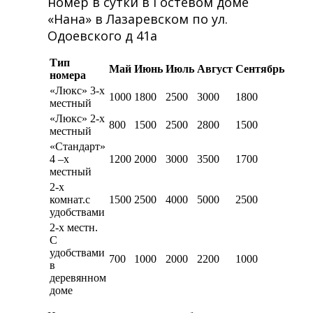
номер в сутки в Гостевом доме
«Нана» в Лазаревском по ул.
Одоевского д 41а
Тип
Май
Июнь
Июль
Август
Сентябрь
номера
«Люкс» 3-х
1000
1800
2500
3000
1800
местный
«Люкс» 2-х
800
1500
2500
2800
1500
местный
«Стандарт»
4 –х
1200
2000
3000
3500
1700
местный
2-х
комнат.с
1500
2500
4000
5000
2500
удобствами
2-х местн.
С
удобствами
700
1000
2000
2200
1000
в
деревянном
доме