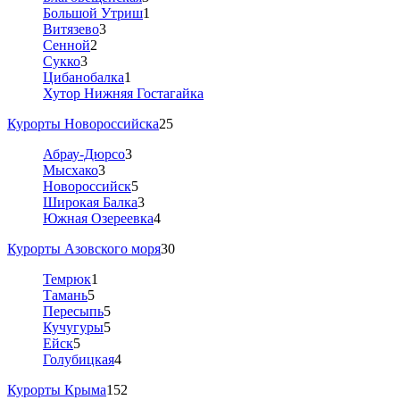
Большой Утриш
1
Витязево
3
Сенной
2
Сукко
3
Цибанобалка
1
Хутор Нижняя Гостагайка
Курорты Новороссийска
25
Абрау-Дюрсо
3
Мысхако
3
Новороссийск
5
Широкая Балка
3
Южная Озереевка
4
Курорты Азовского моря
30
Темрюк
1
Тамань
5
Пересыпь
5
Кучугуры
5
Ейск
5
Голубицкая
4
Курорты Крыма
152