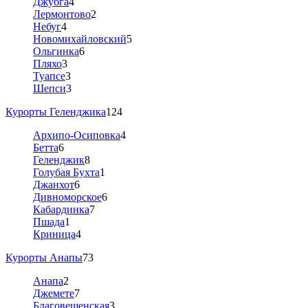
Джубга
4
Лермонтово
2
Небуг
4
Новомихайловский
5
Ольгинка
6
Пляхо
3
Туапсе
3
Шепси
3
Курорты Геленджика
124
Архипо-Осиповка
4
Бетта
6
Геленджик
8
Голубая Бухта
1
Джанхот
6
Дивноморское
6
Кабардинка
7
Пшада
1
Криница
4
Курорты Анапы
73
Анапа
2
Джемете
7
Благовещенская
3