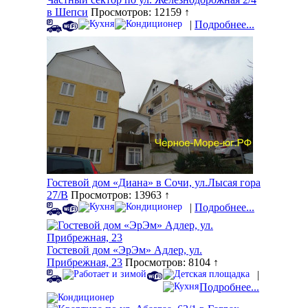
в Шепси
Просмотров: 12159 ↑
|
Подробнее...
Гостевой дом «Диана» в Сочи, ул.Лысая гора
27/В
Просмотров: 13963 ↑
|
Подробнее...
Гостевой дом «ЭрЭм» Адлер, ул.
Прибрежная, 23
Просмотров: 8104 ↑
|
Подробнее...