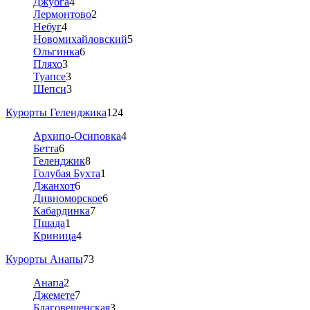
Джубга
4
Лермонтово
2
Небуг
4
Новомихайловский
5
Ольгинка
6
Пляхо
3
Туапсе
3
Шепси
3
Курорты Геленджика
124
Архипо-Осиповка
4
Бетта
6
Геленджик
8
Голубая Бухта
1
Джанхот
6
Дивноморское
6
Кабардинка
7
Пшада
1
Криница
4
Курорты Анапы
73
Анапа
2
Джемете
7
Благовещенская
3