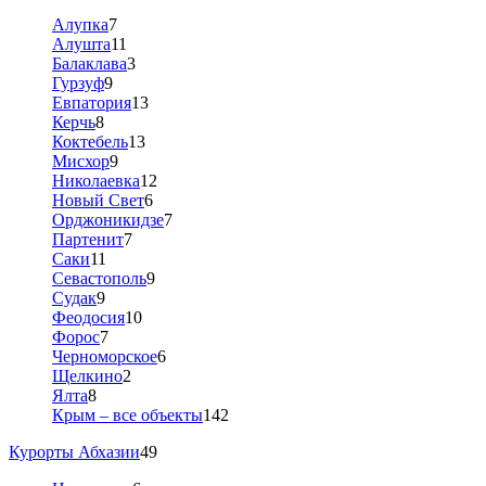
Алупка
7
Алушта
11
Балаклава
3
Гурзуф
9
Евпатория
13
Керчь
8
Коктебель
13
Мисхор
9
Николаевка
12
Новый Свет
6
Орджоникидзе
7
Партенит
7
Саки
11
Севастополь
9
Судак
9
Феодосия
10
Форос
7
Черноморское
6
Щелкино
2
Ялта
8
Крым – все объекты
142
Курорты Абхазии
49