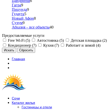
Цандрипш
6
Гагра
9
Пицунда
9
Гудаута
5
Новый Афон
8
Сухум
9
Абхазия – все объекты
40
Предоставляемые услуги
Free Wi-Fi (5)
Автостоянка (5)
Детская площадка (2)
Кондиционер (7)
Кухня (7)
Работает и зимой (4)
Главная
Сочи
Каталог жилья
Гостиницы и отели