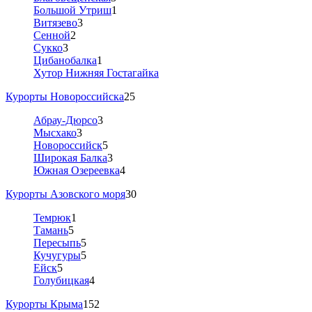
Большой Утриш
1
Витязево
3
Сенной
2
Сукко
3
Цибанобалка
1
Хутор Нижняя Гостагайка
Курорты Новороссийска
25
Абрау-Дюрсо
3
Мысхако
3
Новороссийск
5
Широкая Балка
3
Южная Озереевка
4
Курорты Азовского моря
30
Темрюк
1
Тамань
5
Пересыпь
5
Кучугуры
5
Ейск
5
Голубицкая
4
Курорты Крыма
152