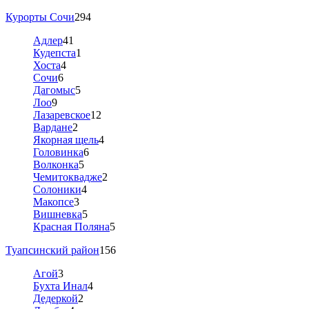
Курорты Сочи
294
Адлер
41
Кудепста
1
Хоста
4
Сочи
6
Дагомыс
5
Лоо
9
Лазаревское
12
Вардане
2
Якорная щель
4
Головинка
6
Волконка
5
Чемитоквадже
2
Солоники
4
Макопсе
3
Вишневка
5
Красная Поляна
5
Туапсинский район
156
Агой
3
Бухта Инал
4
Дедеркой
2