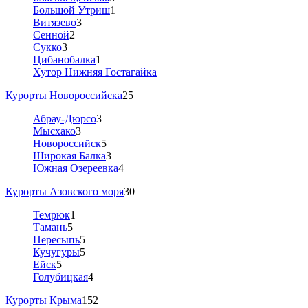
Большой Утриш
1
Витязево
3
Сенной
2
Сукко
3
Цибанобалка
1
Хутор Нижняя Гостагайка
Курорты Новороссийска
25
Абрау-Дюрсо
3
Мысхако
3
Новороссийск
5
Широкая Балка
3
Южная Озереевка
4
Курорты Азовского моря
30
Темрюк
1
Тамань
5
Пересыпь
5
Кучугуры
5
Ейск
5
Голубицкая
4
Курорты Крыма
152