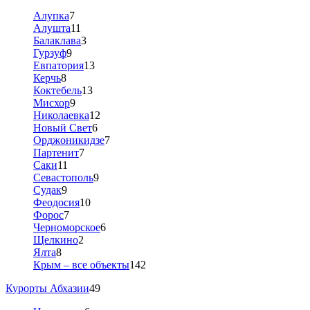
Алупка
7
Алушта
11
Балаклава
3
Гурзуф
9
Евпатория
13
Керчь
8
Коктебель
13
Мисхор
9
Николаевка
12
Новый Свет
6
Орджоникидзе
7
Партенит
7
Саки
11
Севастополь
9
Судак
9
Феодосия
10
Форос
7
Черноморское
6
Щелкино
2
Ялта
8
Крым – все объекты
142
Курорты Абхазии
49