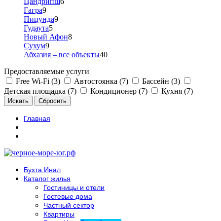
Цандрипш
6
Гагра
9
Пицунда
9
Гудаута
5
Новый Афон
8
Сухум
9
Абхазия – все объекты
40
Предоставляемые услуги
Free Wi-Fi (3)
Автостоянка (7)
Бассейн (3)
Детская площадка (7)
Кондиционер (7)
Кухня (7)
Главная
Бухта Инал
Каталог жилья
Гостиницы и отели
Гостевые дома
Частный сектор
Квартиры