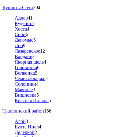
Курорты Сочи
294
Адлер
41
Кудепста
1
Хоста
4
Сочи
6
Дагомыс
5
Лоо
9
Лазаревское
12
Вардане
2
Якорная щель
4
Головинка
6
Волконка
5
Чемитоквадже
2
Солоники
4
Макопсе
3
Вишневка
5
Красная Поляна
5
Туапсинский район
156
Агой
3
Бухта Инал
4
Дедеркой
2