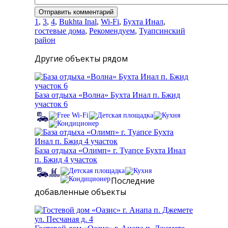
1
,
3
,
4
,
Bukhta Inal
,
Wi-Fi
,
Бухта Инал
,
гостевые дома
,
Рекомендуем
,
Туапсинский
район
Другие объекты рядом
База отдыха «Волна» Бухта Инал п. Бжид
участок 6
База отдыха «Олимп» г. Туапсе Бухта Инал
п. Бжид 4 участок
Последние
добавленные объекты