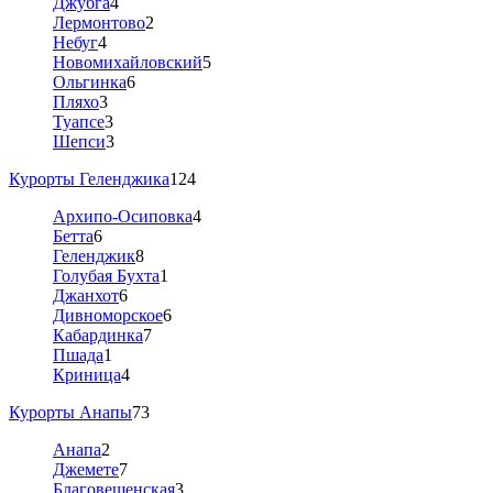
Джубга
4
Лермонтово
2
Небуг
4
Новомихайловский
5
Ольгинка
6
Пляхо
3
Туапсе
3
Шепси
3
Курорты Геленджика
124
Архипо-Осиповка
4
Бетта
6
Геленджик
8
Голубая Бухта
1
Джанхот
6
Дивноморское
6
Кабардинка
7
Пшада
1
Криница
4
Курорты Анапы
73
Анапа
2
Джемете
7
Благовещенская
3