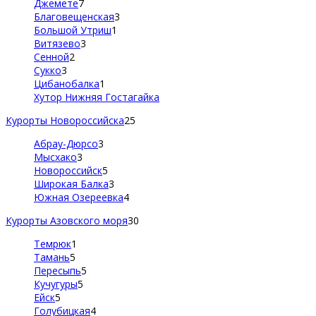
Джемете
7
Благовещенская
3
Большой Утриш
1
Витязево
3
Сенной
2
Сукко
3
Цибанобалка
1
Хутор Нижняя Гостагайка
Курорты Новороссийска
25
Абрау-Дюрсо
3
Мысхако
3
Новороссийск
5
Широкая Балка
3
Южная Озереевка
4
Курорты Азовского моря
30
Темрюк
1
Тамань
5
Пересыпь
5
Кучугуры
5
Ейск
5
Голубицкая
4