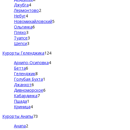
Джубга
4
Лермонтово
2
Небуг
4
Новомихайловский
5
Ольгинка
6
Пляхо
3
Туапсе
3
Шепси
3
Курорты Геленджика
124
Архипо-Осиповка
4
Бетта
6
Геленджик
8
Голубая Бухта
1
Джанхот
6
Дивноморское
6
Кабардинка
7
Пшада
1
Криница
4
Курорты Анапы
73
Анапа
2