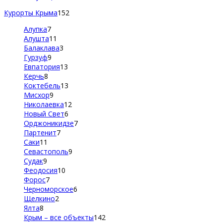
Курорты Крыма
152
Алупка
7
Алушта
11
Балаклава
3
Гурзуф
9
Евпатория
13
Керчь
8
Коктебель
13
Мисхор
9
Николаевка
12
Новый Свет
6
Орджоникидзе
7
Партенит
7
Саки
11
Севастополь
9
Судак
9
Феодосия
10
Форос
7
Черноморское
6
Щелкино
2
Ялта
8
Крым – все объекты
142