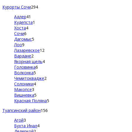
Курорты Сочи
294
Адлер
41
Кудепста
1
Хоста
4
Сочи
6
Дагомыс
5
Лоо
9
Лазаревское
12
Вардане
2
Якорная щель
4
Головинка
6
Волконка
5
Чемитоквадже
2
Солоники
4
Макопсе
3
Вишневка
5
Красная Поляна
5
Туапсинский район
156
Агой
3
Бухта Инал
4
Дедеркой
2