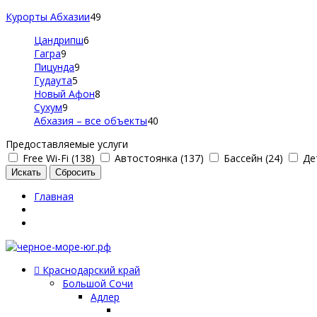
Курорты Абхазии
49
Цандрипш
6
Гагра
9
Пицунда
9
Гудаута
5
Новый Афон
8
Сухум
9
Абхазия – все объекты
40
Предоставляемые услуги
Free Wi-Fi (138)
Автостоянка (137)
Бассейн (24)
Дет
Главная
Краснодарский край
Большой Сочи
Адлер