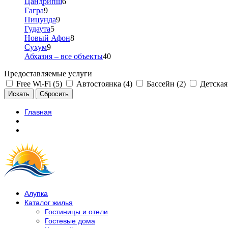
Цандрипш
6
Гагра
9
Пицунда
9
Гудаута
5
Новый Афон
8
Сухум
9
Абхазия – все объекты
40
Предоставляемые услуги
Free Wi-Fi (5)
Автостоянка (4)
Бассейн (2)
Детская
Главная
Алупка
Каталог жилья
Гостиницы и отели
Гостевые дома