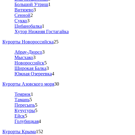
Большой Утриш
1
Витязево
3
Сенной
2
Сукко
3
Цибанобалка
1
Хутор Нижняя Гостагайка
Курорты Новороссийска
25
Абрау-Дюрсо
3
Мысхако
3
Новороссийск
5
Широкая Балка
3
Южная Озереевка
4
Курорты Азовского моря
30
Темрюк
1
Тамань
5
Пересыпь
5
Кучугуры
5
Ейск
5
Голубицкая
4
Курорты Крыма
152