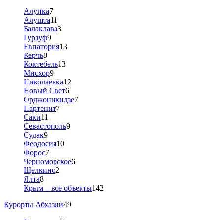
Алупка
7
Алушта
11
Балаклава
3
Гурзуф
9
Евпатория
13
Керчь
8
Коктебель
13
Мисхор
9
Николаевка
12
Новый Свет
6
Орджоникидзе
7
Партенит
7
Саки
11
Севастополь
9
Судак
9
Феодосия
10
Форос
7
Черноморское
6
Щелкино
2
Ялта
8
Крым – все объекты
142
Курорты Абхазии
49