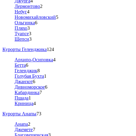
Джубга
4
Лермонтово
2
Небуг
4
Новомихайловский
5
Ольгинка
6
Пляхо
3
Туапсе
3
Шепси
3
Курорты Геленджика
124
Архипо-Осиповка
4
Бетта
6
Геленджик
8
Голубая Бухта
1
Джанхот
6
Дивноморское
6
Кабардинка
7
Пшада
1
Криница
4
Курорты Анапы
73
Анапа
2
Джемете
7
Благовещенская
3