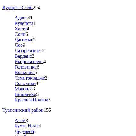
Курорты Сочи
294
Адлер
41
Кудепста
1
Хоста
4
Сочи
6
Дагомыс
5
Лоо
9
Лазаревское
12
Вардане
2
Якорная щель
4
Головинка
6
Волконка
5
Чемитоквадже
2
Солоники
4
Макопсе
3
Вишневка
5
Красная Поляна
5
Туапсинский район
156
Агой
3
Бухта Инал
4
Дедеркой
2