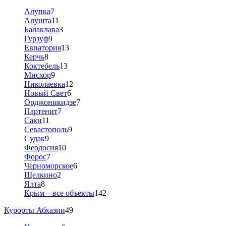
Алупка
7
Алушта
11
Балаклава
3
Гурзуф
9
Евпатория
13
Керчь
8
Коктебель
13
Мисхор
9
Николаевка
12
Новый Свет
6
Орджоникидзе
7
Партенит
7
Саки
11
Севастополь
9
Судак
9
Феодосия
10
Форос
7
Черноморское
6
Щелкино
2
Ялта
8
Крым – все объекты
142
Курорты Абхазии
49