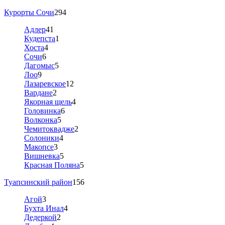
Курорты Сочи
294
Адлер
41
Кудепста
1
Хоста
4
Сочи
6
Дагомыс
5
Лоо
9
Лазаревское
12
Вардане
2
Якорная щель
4
Головинка
6
Волконка
5
Чемитоквадже
2
Солоники
4
Макопсе
3
Вишневка
5
Красная Поляна
5
Туапсинский район
156
Агой
3
Бухта Инал
4
Дедеркой
2