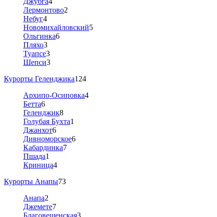
Джубга
4
Лермонтово
2
Небуг
4
Новомихайловский
5
Ольгинка
6
Пляхо
3
Туапсе
3
Шепси
3
Курорты Геленджика
124
Архипо-Осиповка
4
Бетта
6
Геленджик
8
Голубая Бухта
1
Джанхот
6
Дивноморское
6
Кабардинка
7
Пшада
1
Криница
4
Курорты Анапы
73
Анапа
2
Джемете
7
Благовещенская
3