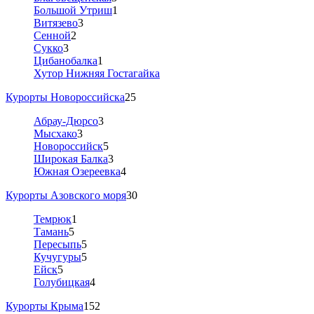
Большой Утриш
1
Витязево
3
Сенной
2
Сукко
3
Цибанобалка
1
Хутор Нижняя Гостагайка
Курорты Новороссийска
25
Абрау-Дюрсо
3
Мысхако
3
Новороссийск
5
Широкая Балка
3
Южная Озереевка
4
Курорты Азовского моря
30
Темрюк
1
Тамань
5
Пересыпь
5
Кучугуры
5
Ейск
5
Голубицкая
4
Курорты Крыма
152