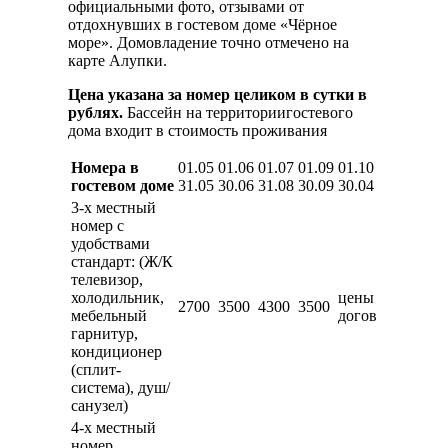
официальными фото, отзывами от
отдохнувших в гостевом доме «Чёрное
море». Домовладение точно отмечено на
карте Алупки.
Цена указана за номер целиком в сутки в
рублях.
Бассейн на территориигостевого
дома входит в стоимость проживания
Номера в
01.05
01.06
01.07
01.09
01.10
гостевом доме
31.05
30.06
31.08
30.09
30.04
3-х местный
номер с
удобствами
стандарт: (Ж/К
телевизор,
холодильник,
цены
2700
3500
4300
3500
мебельный
догов
гарнитур,
кондиционер
(сплит-
система), душ/
санузел)
4-х местный
номер