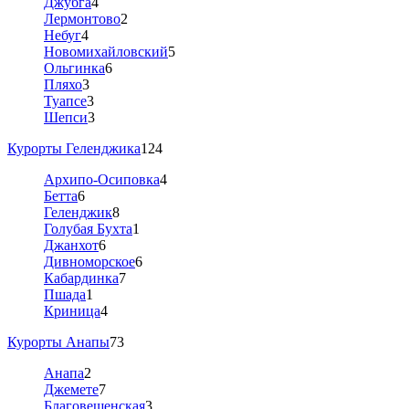
Джубга
4
Лермонтово
2
Небуг
4
Новомихайловский
5
Ольгинка
6
Пляхо
3
Туапсе
3
Шепси
3
Курорты Геленджика
124
Архипо-Осиповка
4
Бетта
6
Геленджик
8
Голубая Бухта
1
Джанхот
6
Дивноморское
6
Кабардинка
7
Пшада
1
Криница
4
Курорты Анапы
73
Анапа
2
Джемете
7
Благовещенская
3