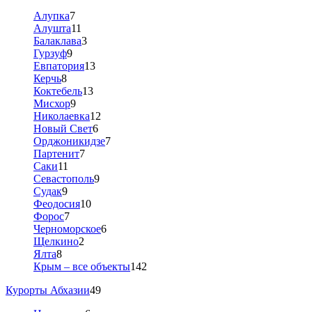
Алупка
7
Алушта
11
Балаклава
3
Гурзуф
9
Евпатория
13
Керчь
8
Коктебель
13
Мисхор
9
Николаевка
12
Новый Свет
6
Орджоникидзе
7
Партенит
7
Саки
11
Севастополь
9
Судак
9
Феодосия
10
Форос
7
Черноморское
6
Щелкино
2
Ялта
8
Крым – все объекты
142
Курорты Абхазии
49