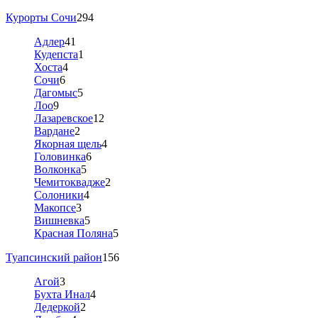
Курорты Сочи
294
Адлер
41
Кудепста
1
Хоста
4
Сочи
6
Дагомыс
5
Лоо
9
Лазаревское
12
Вардане
2
Якорная щель
4
Головинка
6
Волконка
5
Чемитоквадже
2
Солоники
4
Макопсе
3
Вишневка
5
Красная Поляна
5
Туапсинский район
156
Агой
3
Бухта Инал
4
Дедеркой
2