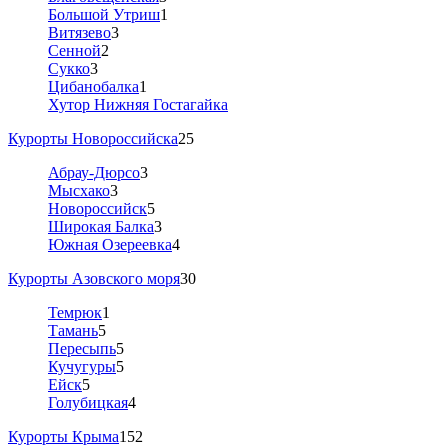
Большой Утриш
1
Витязево
3
Сенной
2
Сукко
3
Цибанобалка
1
Хутор Нижняя Гостагайка
Курорты Новороссийска
25
Абрау-Дюрсо
3
Мысхако
3
Новороссийск
5
Широкая Балка
3
Южная Озереевка
4
Курорты Азовского моря
30
Темрюк
1
Тамань
5
Пересыпь
5
Кучугуры
5
Ейск
5
Голубицкая
4
Курорты Крыма
152