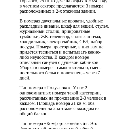
Горького, 25 г» к сдаче на отдых в 2024 году
в частном секторе предлагаются: 3 номера,
расположенных в 2-х этажном здании.
В номерах двуспальные кровати, удобные
раскладные диваны, шкаф для вещей, стулья,
журнальный столик, прикроватные
тумбочки, ЖК-телевизор, сплит-система,
холодильник, электрочайник, СВЧ, набор
посуды. Номера просторные, в них вам не
придётся тесниться и испытывать какие-
либо неудобства. В каждом номере
отдельный санузел с душевой кабинкой.
Уборка в номере – самостоятельно, смена
постельного белья и полотенец – через 7
дней.
Тип номера «Полу-люкс». У нас 2
однокомнатных номера такой категории,
рассчитанных на проживание 2-3 человек в
каждом. Площадь номера 21 кв.м, оба
расположены на 2-м этаже с выходом на
общий балкон.
Тип номера «Комфорт-семейный». Это
2хкомнатный номер с кухней, общей