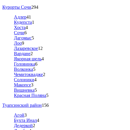
Курорты Сочи
294
Адлер
41
Кудепста
1
Хоста
4
Сочи
6
Дагомыс
5
Лоо
9
Лазаревское
12
Вардане
2
Якорная щель
4
Головинка
6
Волконка
5
Чемитоквадже
2
Солоники
4
Макопсе
3
Вишневка
5
Красная Поляна
5
Туапсинский район
156
Агой
3
Бухта Инал
4
Дедеркой
2