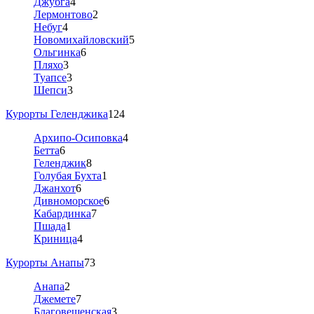
Джубга
4
Лермонтово
2
Небуг
4
Новомихайловский
5
Ольгинка
6
Пляхо
3
Туапсе
3
Шепси
3
Курорты Геленджика
124
Архипо-Осиповка
4
Бетта
6
Геленджик
8
Голубая Бухта
1
Джанхот
6
Дивноморское
6
Кабардинка
7
Пшада
1
Криница
4
Курорты Анапы
73
Анапа
2
Джемете
7
Благовещенская
3