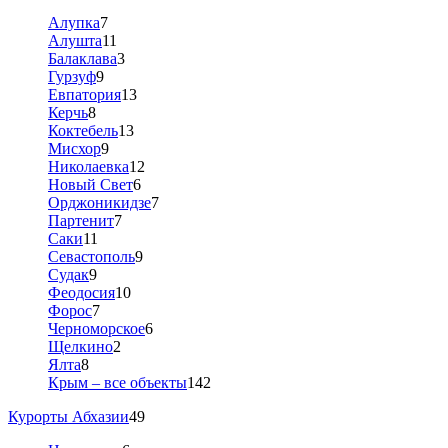
Алупка
7
Алушта
11
Балаклава
3
Гурзуф
9
Евпатория
13
Керчь
8
Коктебель
13
Мисхор
9
Николаевка
12
Новый Свет
6
Орджоникидзе
7
Партенит
7
Саки
11
Севастополь
9
Судак
9
Феодосия
10
Форос
7
Черноморское
6
Щелкино
2
Ялта
8
Крым – все объекты
142
Курорты Абхазии
49