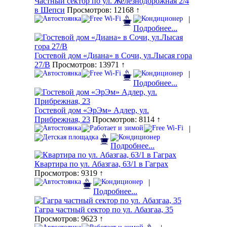
Частный сектор по ул. Железнодорожная 2/4
в Шепси
Просмотров: 12168 ↑
|
Подробнее...
Гостевой дом «Диана» в Сочи, ул.Лысая гора
27/В
Просмотров: 13971 ↑
|
Подробнее...
Гостевой дом «ЭрЭм» Адлер, ул.
Прибрежная, 23
Просмотров: 8114 ↑
|
Подробнее...
Квартира по ул. Абазгаа, 63/1 в Гаграх
Просмотров: 9319 ↑
|
Подробнее...
Гагра частный сектор по ул. Абазгаа, 35
Просмотров: 9623 ↑