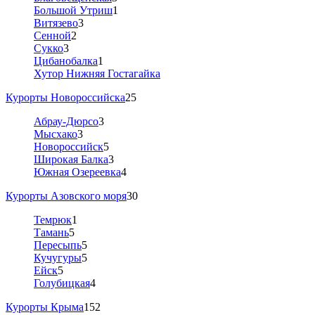
Большой Утриш
1
Витязево
3
Сенной
2
Сукко
3
Цибанобалка
1
Хутор Нижняя Гостагайка
Курорты Новороссийска
25
Абрау-Дюрсо
3
Мысхако
3
Новороссийск
5
Широкая Балка
3
Южная Озереевка
4
Курорты Азовского моря
30
Темрюк
1
Тамань
5
Пересыпь
5
Кучугуры
5
Ейск
5
Голубицкая
4
Курорты Крыма
152