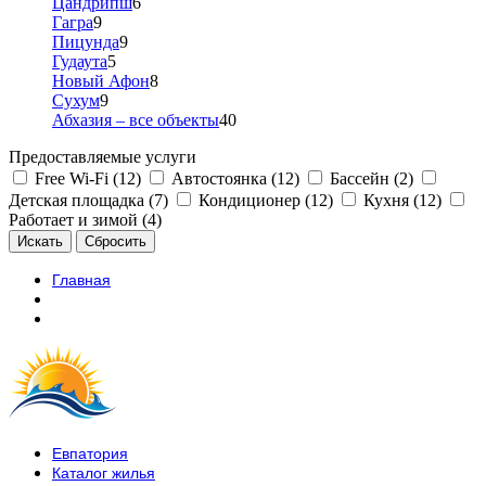
Цандрипш
6
Гагра
9
Пицунда
9
Гудаута
5
Новый Афон
8
Сухум
9
Абхазия – все объекты
40
Предоставляемые услуги
Free Wi-Fi (12)
Автостоянка (12)
Бассейн (2)
Детская площадка (7)
Кондиционер (12)
Кухня (12)
Работает и зимой (4)
Главная
Евпатория
Каталог жилья