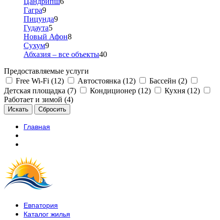
Цандрипш
6
Гагра
9
Пицунда
9
Гудаута
5
Новый Афон
8
Сухум
9
Абхазия – все объекты
40
Предоставляемые услуги
Free Wi-Fi (12)
Автостоянка (12)
Бассейн (2)
Детская площадка (7)
Кондиционер (12)
Кухня (12)
Работает и зимой (4)
Главная
Евпатория
Каталог жилья