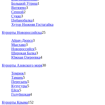
Большой Утриш
1
Витязево
3
Сенной
2
Сукко
3
Цибанобалка
1
Хутор Нижняя Гостагайка
Курорты Новороссийска
25
Абрау-Дюрсо
3
Мысхако
3
Новороссийск
5
Широкая Балка
3
Южная Озереевка
4
Курорты Азовского моря
30
Темрюк
1
Тамань
5
Пересыпь
5
Кучугуры
5
Ейск
5
Голубицкая
4
Курорты Крыма
152