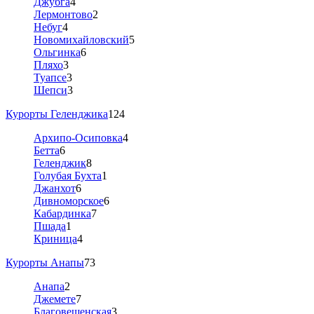
Джубга
4
Лермонтово
2
Небуг
4
Новомихайловский
5
Ольгинка
6
Пляхо
3
Туапсе
3
Шепси
3
Курорты Геленджика
124
Архипо-Осиповка
4
Бетта
6
Геленджик
8
Голубая Бухта
1
Джанхот
6
Дивноморское
6
Кабардинка
7
Пшада
1
Криница
4
Курорты Анапы
73
Анапа
2
Джемете
7
Благовещенская
3