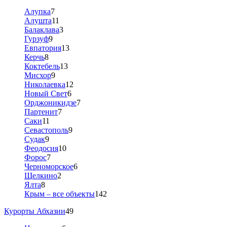
Алупка
7
Алушта
11
Балаклава
3
Гурзуф
9
Евпатория
13
Керчь
8
Коктебель
13
Мисхор
9
Николаевка
12
Новый Свет
6
Орджоникидзе
7
Партенит
7
Саки
11
Севастополь
9
Судак
9
Феодосия
10
Форос
7
Черноморское
6
Щелкино
2
Ялта
8
Крым – все объекты
142
Курорты Абхазии
49