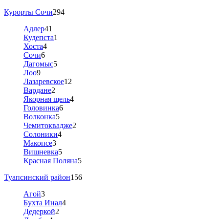
Курорты Сочи
294
Адлер
41
Кудепста
1
Хоста
4
Сочи
6
Дагомыс
5
Лоо
9
Лазаревское
12
Вардане
2
Якорная щель
4
Головинка
6
Волконка
5
Чемитоквадже
2
Солоники
4
Макопсе
3
Вишневка
5
Красная Поляна
5
Туапсинский район
156
Агой
3
Бухта Инал
4
Дедеркой
2