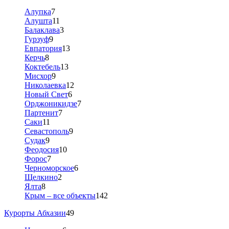
Алупка
7
Алушта
11
Балаклава
3
Гурзуф
9
Евпатория
13
Керчь
8
Коктебель
13
Мисхор
9
Николаевка
12
Новый Свет
6
Орджоникидзе
7
Партенит
7
Саки
11
Севастополь
9
Судак
9
Феодосия
10
Форос
7
Черноморское
6
Щелкино
2
Ялта
8
Крым – все объекты
142
Курорты Абхазии
49