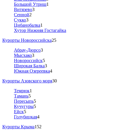
Большой Утриш
1
Витязево
3
Сенной
2
Сукко
3
Цибанобалка
1
Хутор Нижняя Гостагайка
Курорты Новороссийска
25
Абрау-Дюрсо
3
Мысхако
3
Новороссийск
5
Широкая Балка
3
Южная Озереевка
4
Курорты Азовского моря
30
Темрюк
1
Тамань
5
Пересыпь
5
Кучугуры
5
Ейск
5
Голубицкая
4
Курорты Крыма
152