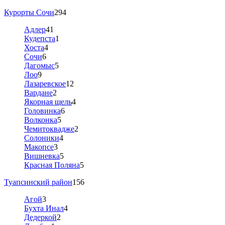
Курорты Сочи
294
Адлер
41
Кудепста
1
Хоста
4
Сочи
6
Дагомыс
5
Лоо
9
Лазаревское
12
Вардане
2
Якорная щель
4
Головинка
6
Волконка
5
Чемитоквадже
2
Солоники
4
Макопсе
3
Вишневка
5
Красная Поляна
5
Туапсинский район
156
Агой
3
Бухта Инал
4
Дедеркой
2