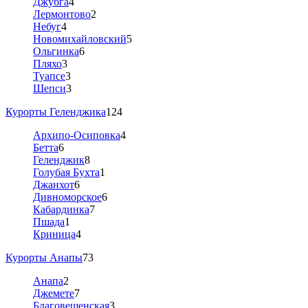
Джубга
4
Лермонтово
2
Небуг
4
Новомихайловский
5
Ольгинка
6
Пляхо
3
Туапсе
3
Шепси
3
Курорты Геленджика
124
Архипо-Осиповка
4
Бетта
6
Геленджик
8
Голубая Бухта
1
Джанхот
6
Дивноморское
6
Кабардинка
7
Пшада
1
Криница
4
Курорты Анапы
73
Анапа
2
Джемете
7
Благовещенская
3