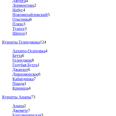
Джубга
4
Лермонтово
2
Небуг
4
Новомихайловский
5
Ольгинка
6
Пляхо
3
Туапсе
3
Шепси
3
Курорты Геленджика
124
Архипо-Осиповка
4
Бетта
6
Геленджик
8
Голубая Бухта
1
Джанхот
6
Дивноморское
6
Кабардинка
7
Пшада
1
Криница
4
Курорты Анапы
73
Анапа
2
Джемете
7
Благовещенская
3