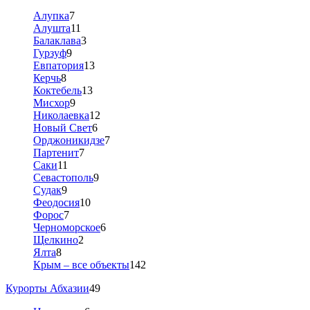
Алупка
7
Алушта
11
Балаклава
3
Гурзуф
9
Евпатория
13
Керчь
8
Коктебель
13
Мисхор
9
Николаевка
12
Новый Свет
6
Орджоникидзе
7
Партенит
7
Саки
11
Севастополь
9
Судак
9
Феодосия
10
Форос
7
Черноморское
6
Щелкино
2
Ялта
8
Крым – все объекты
142
Курорты Абхазии
49