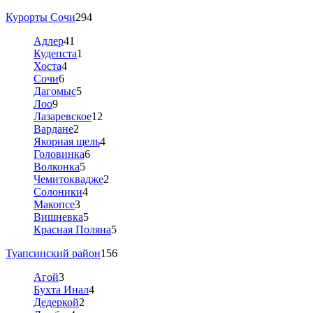
Курорты Сочи
294
Адлер
41
Кудепста
1
Хоста
4
Сочи
6
Дагомыс
5
Лоо
9
Лазаревское
12
Вардане
2
Якорная щель
4
Головинка
6
Волконка
5
Чемитоквадже
2
Солоники
4
Макопсе
3
Вишневка
5
Красная Поляна
5
Туапсинский район
156
Агой
3
Бухта Инал
4
Дедеркой
2