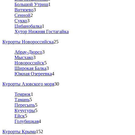
Большой Утриш
1
Витязево
3
Сенной
2
Сукко
3
Цибанобалка
1
Хутор Нижняя Гостагайка
Курорты Новороссийска
25
Абрау-Дюрсо
3
Мысхако
3
Новороссийск
5
Широкая Балка
3
Южная Озереевка
4
Курорты Азовского моря
30
Темрюк
1
Тамань
5
Пересыпь
5
Кучугуры
5
Ейск
5
Голубицкая
4
Курорты Крыма
152