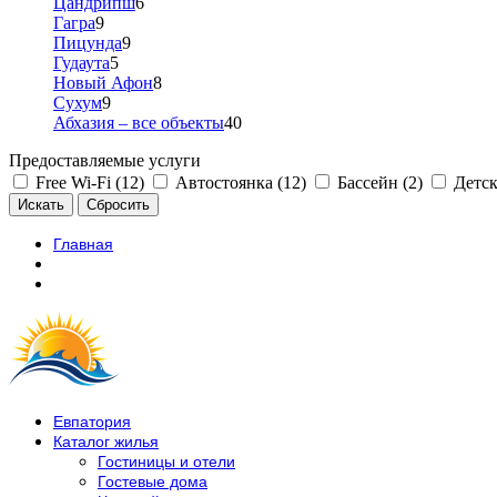
Цандрипш
6
Гагра
9
Пицунда
9
Гудаута
5
Новый Афон
8
Сухум
9
Абхазия – все объекты
40
Предоставляемые услуги
Free Wi-Fi (12)
Автостоянка (12)
Бассейн (2)
Детск
Главная
Евпатория
Каталог жилья
Гостиницы и отели
Гостевые дома