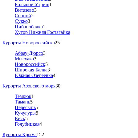
Большой Утриш
1
Витязево
3
Сенной
2
Сукко
3
Цибанобалка
1
Хутор Нижняя Гостагайка
Курорты Новороссийска
25
Абрау-Дюрсо
3
Мысхако
3
Новороссийск
5
Широкая Балка
3
Южная Озереевка
4
Курорты Азовского моря
30
Темрюк
1
Тамань
5
Пересыпь
5
Кучугуры
5
Ейск
5
Голубицкая
4
Курорты Крыма
152