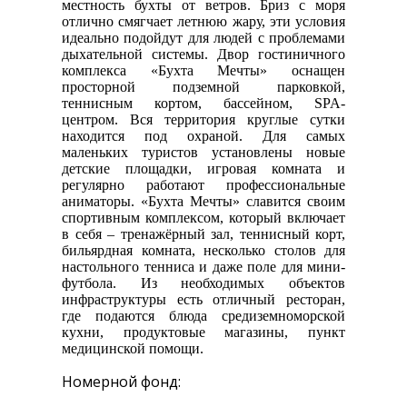
местность бухты от ветров. Бриз с моря
отлично смягчает летнюю жару, эти условия
идеально подойдут для людей с проблемами
дыхательной системы. Двор гостиничного
комплекса «Бухта Мечты» оснащен
просторной подземной парковкой,
теннисным кортом, бассейном, SPA-
центром. Вся территория круглые сутки
находится под охраной. Для самых
маленьких туристов установлены новые
детские площадки, игровая комната и
регулярно работают профессиональные
аниматоры. «Бухта Мечты» славится своим
спортивным комплексом, который включает
в себя – тренажёрный зал, теннисный корт,
бильярдная комната, несколько столов для
настольного тенниса и даже поле для мини-
футбола. Из необходимых объектов
инфраструктуры есть отличный ресторан,
где подаются блюда средиземноморской
кухни, продуктовые магазины, пункт
медицинской помощи.
Номерной фонд: