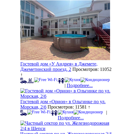
Гостевой дом «У Андрея» в Джемете,
Джеметинский проезд, 2
Просмотров: 11052
↑
|
Подробнее...
Гостевой дом «Орион» в Ольгинке по ул.
Морская, 2/б
Просмотров: 11581 ↑
|
Подробнее...
Частный сектор по ул. Железнодорожная 2/4