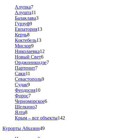
Алупка
7
Алушта
11
Балаклава
3
Гурзуф
9
Евпатория
13
Керчь
8
Коктебель
13
Мисхор
9
Николаевка
12
Новый Свет
6
Орджоникидзе
7
Партенит
7
Саки
11
Севастополь
9
Судак
9
Феодосия
10
Форос
7
Черноморское
6
Щелкино
2
Ялта
8
Крым – все объекты
142
Курорты Абхазии
49