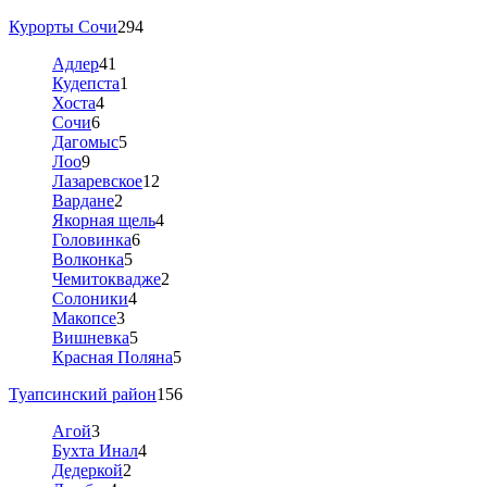
Курорты Сочи
294
Адлер
41
Кудепста
1
Хоста
4
Сочи
6
Дагомыс
5
Лоо
9
Лазаревское
12
Вардане
2
Якорная щель
4
Головинка
6
Волконка
5
Чемитоквадже
2
Солоники
4
Макопсе
3
Вишневка
5
Красная Поляна
5
Туапсинский район
156
Агой
3
Бухта Инал
4
Дедеркой
2