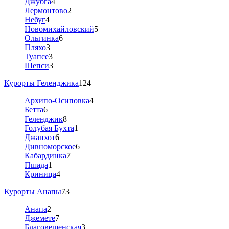
Джубга
4
Лермонтово
2
Небуг
4
Новомихайловский
5
Ольгинка
6
Пляхо
3
Туапсе
3
Шепси
3
Курорты Геленджика
124
Архипо-Осиповка
4
Бетта
6
Геленджик
8
Голубая Бухта
1
Джанхот
6
Дивноморское
6
Кабардинка
7
Пшада
1
Криница
4
Курорты Анапы
73
Анапа
2
Джемете
7
Благовещенская
3