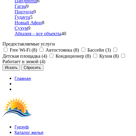
Цандрипш
6
Гагра
9
Пицунда
9
Гудаута
5
Новый Афон
8
Сухум
9
Абхазия – все объекты
40
Предоставляемые услуги
Free Wi-Fi (8)
Автостоянка (8)
Бассейн (3)
Детская площадка (4)
Кондиционер (8)
Кухня (8)
Работает и зимой (4)
Главная
Гурзуф
Каталог жилья