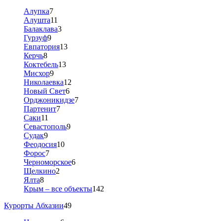
Алупка
7
Алушта
11
Балаклава
3
Гурзуф
9
Евпатория
13
Керчь
8
Коктебель
13
Мисхор
9
Николаевка
12
Новый Свет
6
Орджоникидзе
7
Партенит
7
Саки
11
Севастополь
9
Судак
9
Феодосия
10
Форос
7
Черноморское
6
Щелкино
2
Ялта
8
Крым – все объекты
142
Курорты Абхазии
49