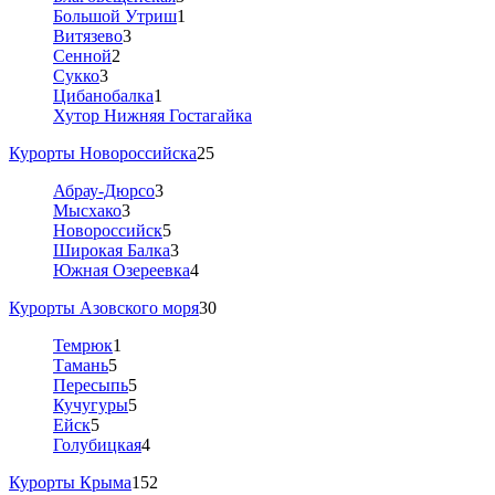
Большой Утриш
1
Витязево
3
Сенной
2
Сукко
3
Цибанобалка
1
Хутор Нижняя Гостагайка
Курорты Новороссийска
25
Абрау-Дюрсо
3
Мысхако
3
Новороссийск
5
Широкая Балка
3
Южная Озереевка
4
Курорты Азовского моря
30
Темрюк
1
Тамань
5
Пересыпь
5
Кучугуры
5
Ейск
5
Голубицкая
4
Курорты Крыма
152