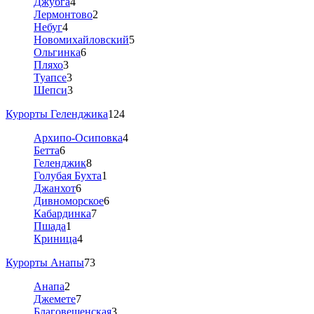
Джубга
4
Лермонтово
2
Небуг
4
Новомихайловский
5
Ольгинка
6
Пляхо
3
Туапсе
3
Шепси
3
Курорты Геленджика
124
Архипо-Осиповка
4
Бетта
6
Геленджик
8
Голубая Бухта
1
Джанхот
6
Дивноморское
6
Кабардинка
7
Пшада
1
Криница
4
Курорты Анапы
73
Анапа
2
Джемете
7
Благовещенская
3