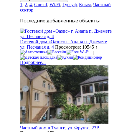
1
,
2
,
4
,
Gursuf
,
Wi-Fi
,
Гурзуф
,
Крым
,
Частный
сектор
Последние добавленные объекты
Гостевой дом «Оазис» г. Анапа п. Джемете
ул. Песчаная д. 4
Просмотров: 10545 ↑
|
Подробнее...
Частный дом в Туапсе, ул. Фрунзе, 23В