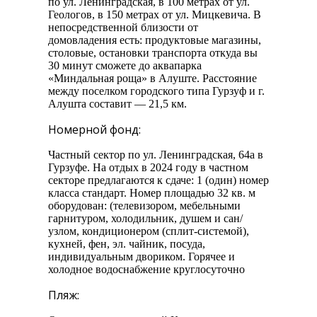
по ул. Ленинградская, в 100 метрах от ул.
Геологов, в 150 метрах от ул. Мицкевича. В
непосредственной близости от
домовладения есть: продуктовые магазины,
столовые, остановки транспорта откуда вы
30 минут сможете до аквапарка
«Миндальная роща» в Алуште. Расстояние
между поселком городского типа Гурзуф и г.
Алушта составит — 21,5 км.
Номерной фонд:
Частный сектор по ул. Ленинградская, 64а в
Гурзуфе. На отдых в 2024 году в частном
секторе предлагаются к сдаче: 1 (один) номер
класса стандарт. Номер площадью 32 кв. м
оборудован: (телевизором, мебельными
гарнитуром, холодильник, душем и сан/
узлом, кондиционером (сплит-системой),
кухней, фен, эл. чайник, посуда,
индивидуальным двориком. Горячее и
холодное водоснабжение круглосуточно
Пляж: