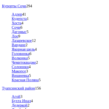
Курорты Сочи
294
Адлер
41
Кудепста
1
Хоста
4
Сочи
6
Дагомыс
5
Лоо
9
Лазаревское
12
Вардане
2
Якорная щель
4
Головинка
6
Волконка
5
Чемитоквадже
2
Солоники
4
Макопсе
3
Вишневка
5
Красная Поляна
5
Туапсинский район
156
Агой
3
Бухта Инал
4
Дедеркой
2