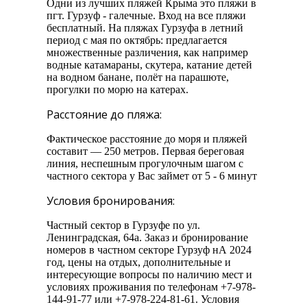
Одни из лучших пляжей Крыма это пляжи в
пгт. Гурзуф - галечные. Вход на все пляжи
бесплатный. На пляжах Гурзуфа в летний
период с мая по октябрь: предлагается
множественные различения, как например
водные катамараны, скутера, катание детей
на водном банане, полёт на парашюте,
прогулки по морю на катерах.
Расстояние до пляжа:
Фактическое расстояние до моря и пляжей
составит — 250 метров. Первая береговая
линия, неспешным прогулочным шагом с
частного сектора у Вас займет от 5 - 6 минут
Условия бронирования:
Частный сектор в Гурзуфе по ул.
Ленинградская, 64а. Заказ и бронирование
номеров в частном секторе Гурзуф нА 2024
год, цены на отдых, дополнительные и
интересующие вопросы по наличию мест и
условиях проживания по телефонам +7-978-
144-91-77 или +7-978-224-81-61. Условия