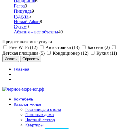
Цандрипш
6
Гагра
9
Пицунда
9
Гудаута
5
Новый Афон
8
Сухум
9
Абхазия – все объекты
40
Предоставляемые услуги
Free Wi-Fi (12)
Автостоянка (13)
Бассейн (2)
Детская площадка (5)
Кондиционер (12)
Кухня (11)
Главная
Коктебель
Каталог жилья
Гостиницы и отели
Гостевые дома
Частный сектор
Квартиры