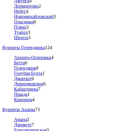
Джубга
4
Лермонтово
2
Небуг
4
Новомихайловский
5
Ольгинка
6
Пляхо
3
Туапсе
3
Шепси
3
Курорты Геленджика
124
Архипо-Осиповка
4
Бетта
6
Геленджик
8
Голубая Бухта
1
Джанхот
6
Дивноморское
6
Кабардинка
7
Пшада
1
Криница
4
Курорты Анапы
73
Анапа
2
Джемете
7
Благовещенская
3