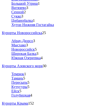
Большой Утриш
1
Витязево
3
Сенной
2
Сукко
3
Цибанобалка
1
Хутор Нижняя Гостагайка
Курорты Новороссийска
25
Абрау-Дюрсо
3
Мысхако
3
Новороссийск
5
Широкая Балка
3
Южная Озереевка
4
Курорты Азовского моря
30
Темрюк
1
Тамань
5
Пересыпь
5
Кучугуры
5
Ейск
5
Голубицкая
4
Курорты Крыма
152