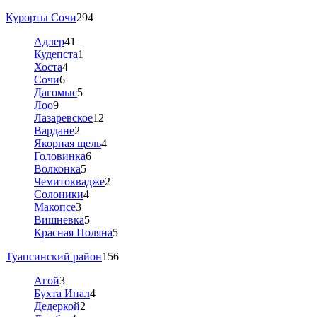
Курорты Сочи
294
Адлер
41
Кудепста
1
Хоста
4
Сочи
6
Дагомыс
5
Лоо
9
Лазаревское
12
Вардане
2
Якорная щель
4
Головинка
6
Волконка
5
Чемитоквадже
2
Солоники
4
Макопсе
3
Вишневка
5
Красная Поляна
5
Туапсинский район
156
Агой
3
Бухта Инал
4
Дедеркой
2