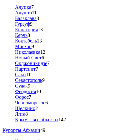
Алупка
7
Алушта
11
Балаклава
3
Гурзуф
9
Евпатория
13
Керчь
8
Коктебель
13
Мисхор
9
Николаевка
12
Новый Свет
6
Орджоникидзе
7
Партенит
7
Саки
11
Севастополь
9
Судак
9
Феодосия
10
Форос
7
Черноморское
6
Щелкино
2
Ялта
8
Крым – все объекты
142
Курорты Абхазии
49