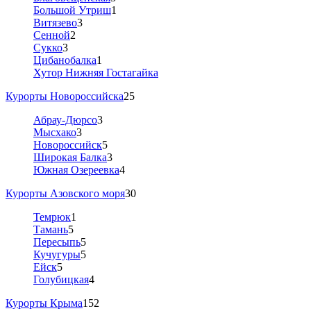
Большой Утриш
1
Витязево
3
Сенной
2
Сукко
3
Цибанобалка
1
Хутор Нижняя Гостагайка
Курорты Новороссийска
25
Абрау-Дюрсо
3
Мысхако
3
Новороссийск
5
Широкая Балка
3
Южная Озереевка
4
Курорты Азовского моря
30
Темрюк
1
Тамань
5
Пересыпь
5
Кучугуры
5
Ейск
5
Голубицкая
4
Курорты Крыма
152