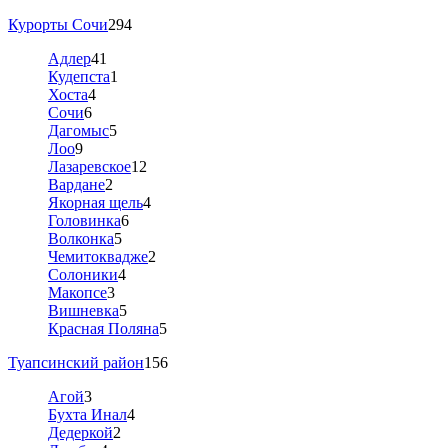
Курорты Сочи
294
Адлер
41
Кудепста
1
Хоста
4
Сочи
6
Дагомыс
5
Лоо
9
Лазаревское
12
Вардане
2
Якорная щель
4
Головинка
6
Волконка
5
Чемитоквадже
2
Солоники
4
Макопсе
3
Вишневка
5
Красная Поляна
5
Туапсинский район
156
Агой
3
Бухта Инал
4
Дедеркой
2