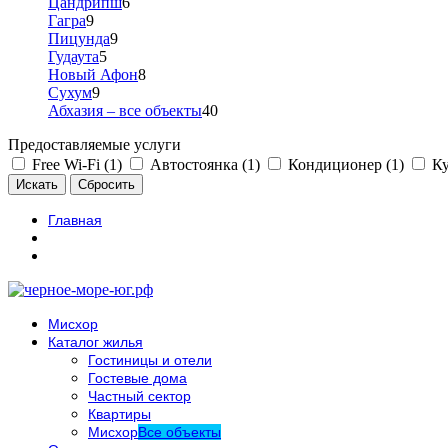
Цандрипш
6
Гагра
9
Пицунда
9
Гудаута
5
Новый Афон
8
Сухум
9
Абхазия – все объекты
40
Предоставляемые услуги
Free Wi-Fi (1)
Автостоянка (1)
Кондиционер (1)
Ку
Главная
Мисхор
Каталог жилья
Гостиницы и отели
Гостевые дома
Частный сектор
Квартиры
Мисхор
Все объекты