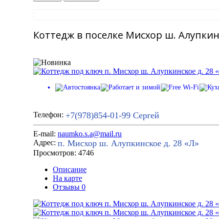
Коттедж в поселке Мисхор ш. Алупкинс
+7(978)854-01-99
Сергей
Телефон:
E-mail:
naumko.s.a@mail.ru
п. Мисхор ш. Алупкинское д. 28 «Л»
Адрес:
Просмотров: 4746
Описание
На карте
Отзывы
0