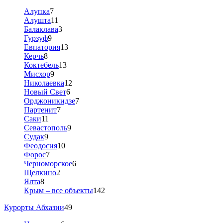
Алупка
7
Алушта
11
Балаклава
3
Гурзуф
9
Евпатория
13
Керчь
8
Коктебель
13
Мисхор
9
Николаевка
12
Новый Свет
6
Орджоникидзе
7
Партенит
7
Саки
11
Севастополь
9
Судак
9
Феодосия
10
Форос
7
Черноморское
6
Щелкино
2
Ялта
8
Крым – все объекты
142
Курорты Абхазии
49