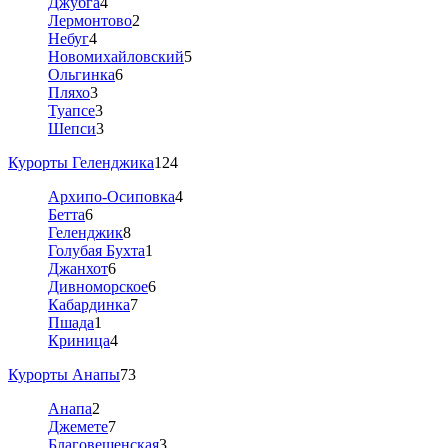
Джубга
4
Лермонтово
2
Небуг
4
Новомихайловский
5
Ольгинка
6
Пляхо
3
Туапсе
3
Шепси
3
Курорты Геленджика
124
Архипо-Осиповка
4
Бетта
6
Геленджик
8
Голубая Бухта
1
Джанхот
6
Дивноморское
6
Кабардинка
7
Пшада
1
Криница
4
Курорты Анапы
73
Анапа
2
Джемете
7
Благовещенская
3