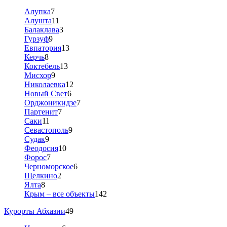
Алупка
7
Алушта
11
Балаклава
3
Гурзуф
9
Евпатория
13
Керчь
8
Коктебель
13
Мисхор
9
Николаевка
12
Новый Свет
6
Орджоникидзе
7
Партенит
7
Саки
11
Севастополь
9
Судак
9
Феодосия
10
Форос
7
Черноморское
6
Щелкино
2
Ялта
8
Крым – все объекты
142
Курорты Абхазии
49