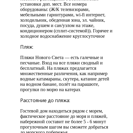
установки доп. мест. Все номера
оборудованы: (Ж/К телевизорами,
мебельными гарнитурами, wi-fi интернет,
холодильник, обеденная зона, эл. чайник,
посуда, душем и сан/узлом на этаже,
кондиционером (сплит-системой)). Горячее и
холодное водоснабжение круглосуточное
Пляж:
Пляжи Нового Света — есть галечные и
песчаные. Вход на все пляжи сводный и
бесплатный. На пляжах предлагается
множественные различения, как например
водные катамараны, скутера, катание детей
на водном банане, полёт на парашюте,
прогулки по морю на катерах
Расстояние до пляжа:
Гостевой дом находиться рядом с морем,
фактическое расстояние до моря и пляжей,
набережной составит не более 5 - 6 минут
прогулочным шагом вы сможете добраться
до морского побережья