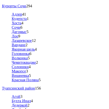
Курорты Сочи
294
Адлер
41
Кудепста
1
Хоста
4
Сочи
6
Дагомыс
5
Лоо
9
Лазаревское
12
Вардане
2
Якорная щель
4
Головинка
6
Волконка
5
Чемитоквадже
2
Солоники
4
Макопсе
3
Вишневка
5
Красная Поляна
5
Туапсинский район
156
Агой
3
Бухта Инал
4
Дедеркой
2