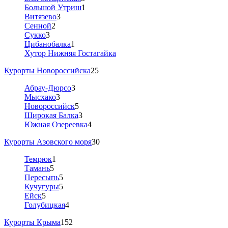
Большой Утриш
1
Витязево
3
Сенной
2
Сукко
3
Цибанобалка
1
Хутор Нижняя Гостагайка
Курорты Новороссийска
25
Абрау-Дюрсо
3
Мысхако
3
Новороссийск
5
Широкая Балка
3
Южная Озереевка
4
Курорты Азовского моря
30
Темрюк
1
Тамань
5
Пересыпь
5
Кучугуры
5
Ейск
5
Голубицкая
4
Курорты Крыма
152