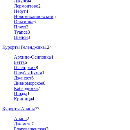
Джубга
4
Лермонтово
2
Небуг
4
Новомихайловский
5
Ольгинка
6
Пляхо
3
Туапсе
3
Шепси
3
Курорты Геленджика
124
Архипо-Осиповка
4
Бетта
6
Геленджик
8
Голубая Бухта
1
Джанхот
6
Дивноморское
6
Кабардинка
7
Пшада
1
Криница
4
Курорты Анапы
73
Анапа
2
Джемете
7
Благовещенская
3