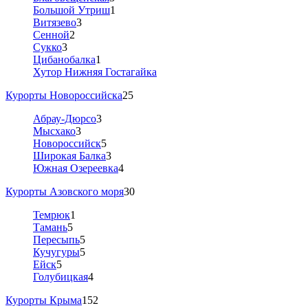
Большой Утриш
1
Витязево
3
Сенной
2
Сукко
3
Цибанобалка
1
Хутор Нижняя Гостагайка
Курорты Новороссийска
25
Абрау-Дюрсо
3
Мысхако
3
Новороссийск
5
Широкая Балка
3
Южная Озереевка
4
Курорты Азовского моря
30
Темрюк
1
Тамань
5
Пересыпь
5
Кучугуры
5
Ейск
5
Голубицкая
4
Курорты Крыма
152