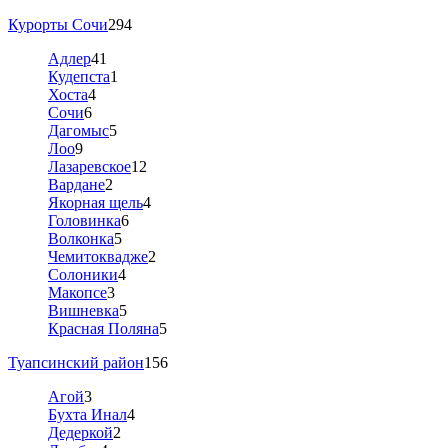
Курорты Сочи
294
Адлер
41
Кудепста
1
Хоста
4
Сочи
6
Дагомыс
5
Лоо
9
Лазаревское
12
Вардане
2
Якорная щель
4
Головинка
6
Волконка
5
Чемитоквадже
2
Солоники
4
Макопсе
3
Вишневка
5
Красная Поляна
5
Туапсинский район
156
Агой
3
Бухта Инал
4
Дедеркой
2