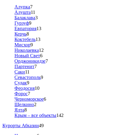
Алупка
7
Алушта
11
Балаклава
3
Гурзуф
9
Евпатория
13
Керчь
8
Коктебель
13
Мисхор
9
Николаевка
12
Новый Свет
6
Орджоникидзе
7
Партенит
7
Саки
11
Севастополь
9
Судак
9
Феодосия
10
Форос
7
Черноморское
6
Щелкино
2
Ялта
8
Крым – все объекты
142
Курорты Абхазии
49