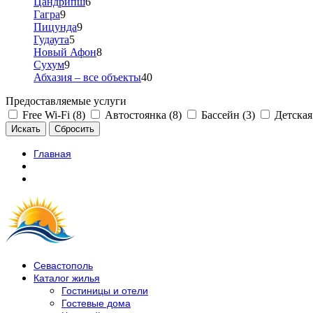
Цандрипш
6
Гагра
9
Пицунда
9
Гудаута
5
Новый Афон
8
Сухум
9
Абхазия – все объекты
40
Предоставляемые услуги
Free Wi-Fi (8)
Автостоянка (8)
Бассейн (3)
Детская
Главная
Севастополь
Каталог жилья
Гостиницы и отели
Гостевые дома