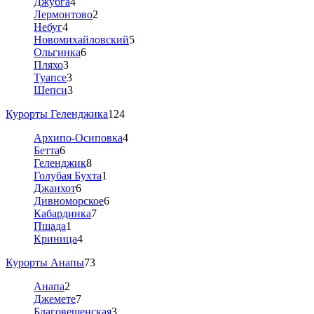
Джубга
4
Лермонтово
2
Небуг
4
Новомихайловский
5
Ольгинка
6
Пляхо
3
Туапсе
3
Шепси
3
Курорты Геленджика
124
Архипо-Осиповка
4
Бетта
6
Геленджик
8
Голубая Бухта
1
Джанхот
6
Дивноморское
6
Кабардинка
7
Пшада
1
Криница
4
Курорты Анапы
73
Анапа
2
Джемете
7
Благовещенская
3