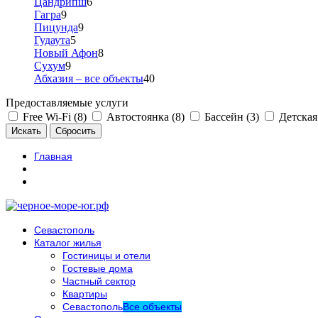
Цандрипш
6
Гагра
9
Пицунда
9
Гудаута
5
Новый Афон
8
Сухум
9
Абхазия – все объекты
40
Предоставляемые услуги
Free Wi-Fi (8)
Автостоянка (8)
Бассейн (3)
Детская
Главная
Севастополь
Каталог жилья
Гостиницы и отели
Гостевые дома
Частный сектор
Квартиры
Севастополь
Все объекты