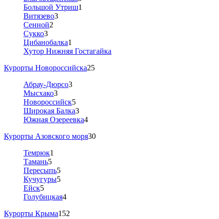
Большой Утриш
1
Витязево
3
Сенной
2
Сукко
3
Цибанобалка
1
Хутор Нижняя Гостагайка
Курорты Новороссийска
25
Абрау-Дюрсо
3
Мысхако
3
Новороссийск
5
Широкая Балка
3
Южная Озереевка
4
Курорты Азовского моря
30
Темрюк
1
Тамань
5
Пересыпь
5
Кучугуры
5
Ейск
5
Голубицкая
4
Курорты Крыма
152