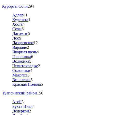
Курорты Сочи
294
Адлер
41
Кудепста
1
Хоста
4
Сочи
6
Дагомыс
5
Лоо
9
Лазаревское
12
Вардане
2
Якорная щель
4
Головинка
6
Волконка
5
Чемитоквадже
2
Солоники
4
Макопсе
3
Вишневка
5
Красная Поляна
5
Туапсинский район
156
Агой
3
Бухта Инал
4
Дедеркой
2