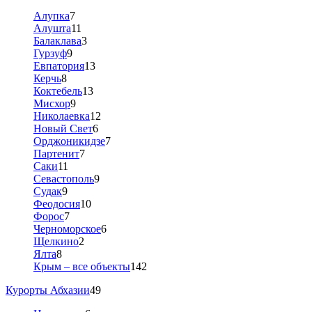
Алупка
7
Алушта
11
Балаклава
3
Гурзуф
9
Евпатория
13
Керчь
8
Коктебель
13
Мисхор
9
Николаевка
12
Новый Свет
6
Орджоникидзе
7
Партенит
7
Саки
11
Севастополь
9
Судак
9
Феодосия
10
Форос
7
Черноморское
6
Щелкино
2
Ялта
8
Крым – все объекты
142
Курорты Абхазии
49