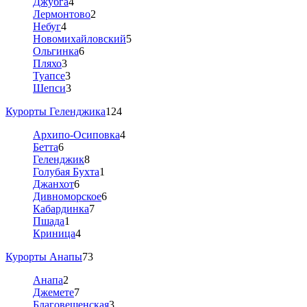
Джубга
4
Лермонтово
2
Небуг
4
Новомихайловский
5
Ольгинка
6
Пляхо
3
Туапсе
3
Шепси
3
Курорты Геленджика
124
Архипо-Осиповка
4
Бетта
6
Геленджик
8
Голубая Бухта
1
Джанхот
6
Дивноморское
6
Кабардинка
7
Пшада
1
Криница
4
Курорты Анапы
73
Анапа
2
Джемете
7
Благовещенская
3