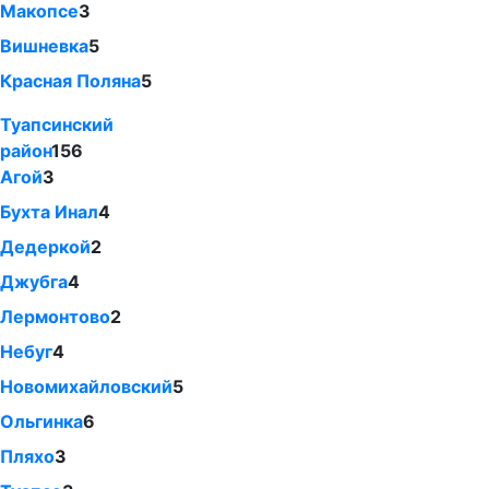
Макопсе
3
Вишневка
5
Красная Поляна
5
Туапсинский
район
156
Агой
3
Бухта Инал
4
Дедеркой
2
Джубга
4
Лермонтово
2
Небуг
4
Новомихайловский
5
Ольгинка
6
Пляхо
3