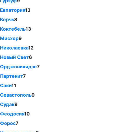
Гурзуф
9
Евпатория
13
Керчь
8
Коктебель
13
Мисхор
9
Николаевка
12
Новый Свет
6
Орджоникидзе
7
Партенит
7
Саки
11
Севастополь
9
Судак
9
Феодосия
10
Форос
7