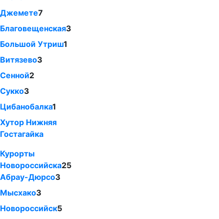
Джемете
7
Благовещенская
3
Большой Утриш
1
Витязево
3
Сенной
2
Сукко
3
Цибанобалка
1
Хутор Нижняя
Гостагайка
Курорты
Новороссийска
25
Абрау-Дюрсо
3
Мысхако
3
Новороссийск
5