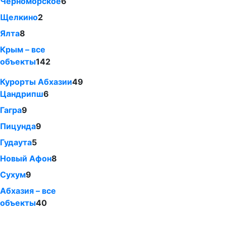
Черноморское
6
Щелкино
2
Ялта
8
Крым – все
объекты
142
Курорты Абхазии
49
Цандрипш
6
Гагра
9
Пицунда
9
Гудаута
5
Новый Афон
8
Сухум
9
Абхазия – все
объекты
40