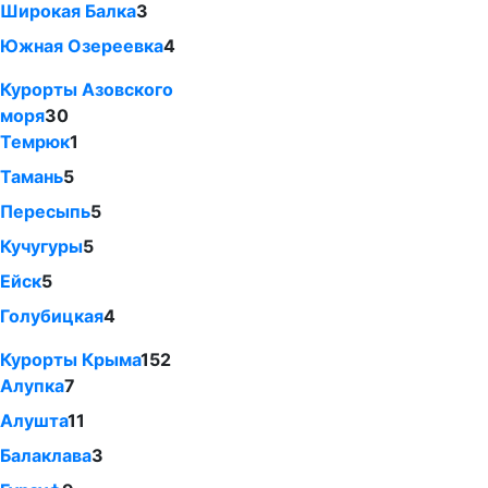
Широкая Балка
3
Южная Озереевка
4
Курорты Азовского
моря
30
Темрюк
1
Тамань
5
Пересыпь
5
Кучугуры
5
Ейск
5
Голубицкая
4
Курорты Крыма
152
Алупка
7
Алушта
11
Балаклава
3