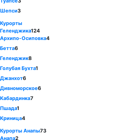
Туапсе
3
Шепси
3
Курорты
Геленджика
124
Архипо-Осиповка
4
Бетта
6
Геленджик
8
Голубая Бухта
1
Джанхот
6
Дивноморское
6
Кабардинка
7
Пшада
1
Криница
4
Курорты Анапы
73
Анапа
2