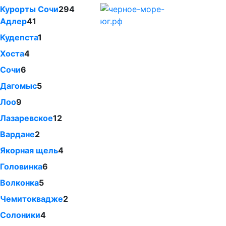
Курорты Сочи
294
Адлер
41
Кудепста
1
Хоста
4
Сочи
6
Дагомыс
5
Лоо
9
Лазаревское
12
Вардане
2
Якорная щель
4
Головинка
6
Волконка
5
Чемитоквадже
2
Солоники
4