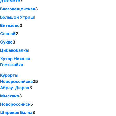
Джемете
7
Благовещенская
3
Большой Утриш
1
Витязево
3
Сенной
2
Сукко
3
Цибанобалка
1
Хутор Нижняя
Гостагайка
Курорты
Новороссийска
25
Абрау-Дюрсо
3
Мысхако
3
Новороссийск
5
Широкая Балка
3