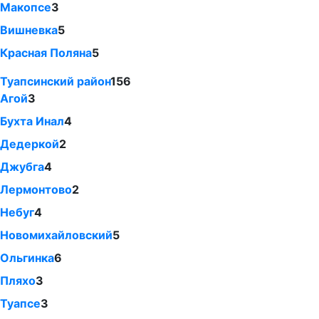
Макопсе
3
Вишневка
5
Красная Поляна
5
Туапсинский район
156
Агой
3
Бухта Инал
4
Дедеркой
2
Джубга
4
Лермонтово
2
Небуг
4
Новомихайловский
5
Ольгинка
6
Пляхо
3
Туапсе
3