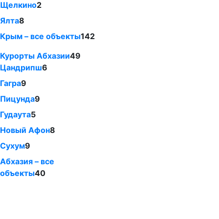
Щелкино
2
Ялта
8
Крым – все объекты
142
Курорты Абхазии
49
Цандрипш
6
Гагра
9
Пицунда
9
Гудаута
5
Новый Афон
8
Сухум
9
Абхазия – все
объекты
40