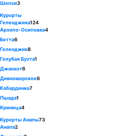
Шепси
3
Курорты
Геленджика
124
Архипо-Осиповка
4
Бетта
6
Геленджик
8
Голубая Бухта
1
Джанхот
6
Дивноморское
6
Кабардинка
7
Пшада
1
Криница
4
Курорты Анапы
73
Анапа
2