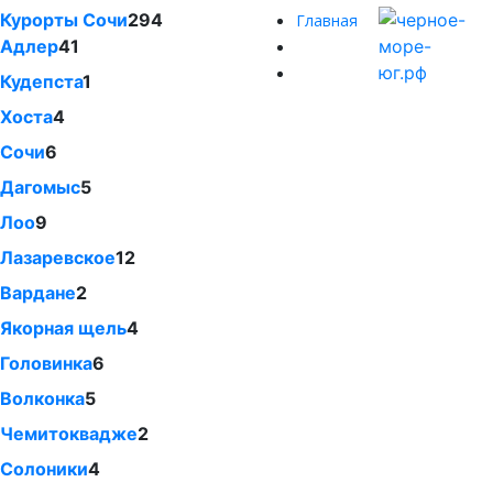
Курорты Сочи
294
Главная
Адлер
41
Кудепста
1
Хоста
4
Сочи
6
Дагомыс
5
Лоо
9
Лазаревское
12
Вардане
2
Якорная щель
4
Головинка
6
Волконка
5
Чемитоквадже
2
Солоники
4