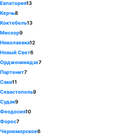
Евпатория
13
Керчь
8
Коктебель
13
Мисхор
9
Николаевка
12
Новый Свет
6
Орджоникидзе
7
Партенит
7
Саки
11
Севастополь
9
Судак
9
Феодосия
10
Форос
7
Черноморское
6