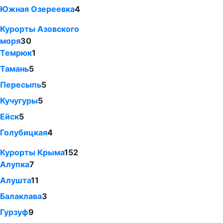
Южная Озереевка
4
Курорты Азовского
моря
30
Темрюк
1
Тамань
5
Пересыпь
5
Кучугуры
5
Ейск
5
Голубицкая
4
Курорты Крыма
152
Алупка
7
Алушта
11
Балаклава
3
Гурзуф
9