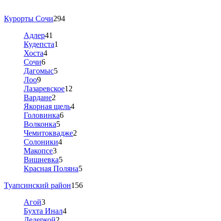
Курорты Сочи
294
Адлер
41
Кудепста
1
Хоста
4
Сочи
6
Дагомыс
5
Лоо
9
Лазаревское
12
Вардане
2
Якорная щель
4
Головинка
6
Волконка
5
Чемитоквадже
2
Солоники
4
Макопсе
3
Вишневка
5
Красная Поляна
5
Туапсинский район
156
Агой
3
Бухта Инал
4
Дедеркой
2