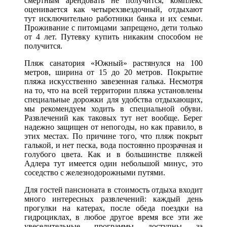
смертным арендовать не получится, комплекс
оценивается как четырехзвездочный, отдыхают
тут исключительно работники банка и их семьи.
Проживание с питомцами запрещено, дети только
от 4 лет. Путевку купить никаким способом не
получится.
Пляж санатория «Южный» растянулся на 100
метров, ширина от 15 до 20 метров. Покрытие
пляжа искусственно завезенная галька. Несмотря
на то, что на всей территории пляжа установлены
специальные дорожки для удобства отдыхающих,
мы рекомендуем ходить в специальной обуви.
Развлечений как таковых тут нет вообще. Берег
надежно защищен от непогоды, но как правило, в
этих местах. По причине того, что пляж покрыт
галькой, и нет песка, вода постоянно прозрачная и
голубого цвета. Как и в большинстве пляжей
Адлера тут имеется один небольшой минус, это
соседство с железнодорожными путями.
Для гостей пансионата в стоимость отдыха входит
много интересных развлечений: каждый день
прогулки на катерах, после обеда поездки на
гидроциклах, в любое другое время все эти же
увеселительные программы доступны за