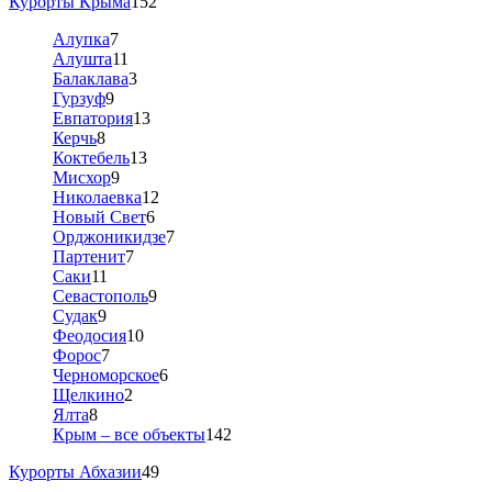
Курорты Крыма
152
Алупка
7
Алушта
11
Балаклава
3
Гурзуф
9
Евпатория
13
Керчь
8
Коктебель
13
Мисхор
9
Николаевка
12
Новый Свет
6
Орджоникидзе
7
Партенит
7
Саки
11
Севастополь
9
Судак
9
Феодосия
10
Форос
7
Черноморское
6
Щелкино
2
Ялта
8
Крым – все объекты
142
Курорты Абхазии
49