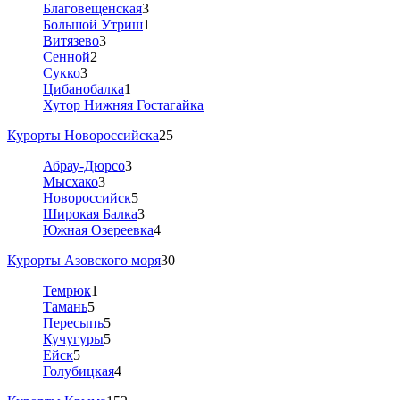
Благовещенская
3
Большой Утриш
1
Витязево
3
Сенной
2
Сукко
3
Цибанобалка
1
Хутор Нижняя Гостагайка
Курорты Новороссийска
25
Абрау-Дюрсо
3
Мысхако
3
Новороссийск
5
Широкая Балка
3
Южная Озереевка
4
Курорты Азовского моря
30
Темрюк
1
Тамань
5
Пересыпь
5
Кучугуры
5
Ейск
5
Голубицкая
4