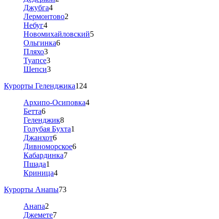
Джубга
4
Лермонтово
2
Небуг
4
Новомихайловский
5
Ольгинка
6
Пляхо
3
Туапсе
3
Шепси
3
Курорты Геленджика
124
Архипо-Осиповка
4
Бетта
6
Геленджик
8
Голубая Бухта
1
Джанхот
6
Дивноморское
6
Кабардинка
7
Пшада
1
Криница
4
Курорты Анапы
73
Анапа
2
Джемете
7