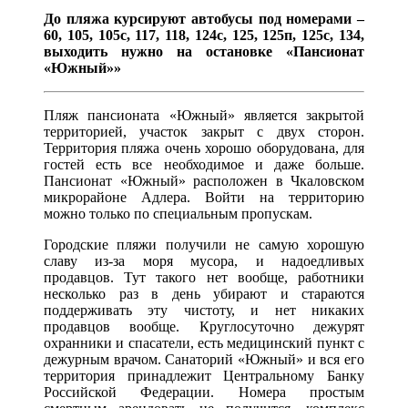
До пляжа курсируют автобусы под номерами –
60, 105, 105с, 117, 118, 124с, 125, 125п, 125с, 134,
выходить нужно на остановке «Пансионат
«Южный»»
Пляж пансионата «Южный» является закрытой
территорией, участок закрыт с двух сторон.
Территория пляжа очень хорошо оборудована, для
гостей есть все необходимое и даже больше.
Пансионат «Южный» расположен в Чкаловском
микрорайоне Адлера. Войти на территорию
можно только по специальным пропускам.
Городские пляжи получили не самую хорошую
славу из-за моря мусора, и надоедливых
продавцов. Тут такого нет вообще, работники
несколько раз в день убирают и стараются
поддерживать эту чистоту, и нет никаких
продавцов вообще. Круглосуточно дежурят
охранники и спасатели, есть медицинский пункт с
дежурным врачом. Санаторий «Южный» и вся его
территория принадлежит Центральному Банку
Российской Федерации. Номера простым