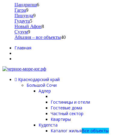
Цандрипш
6
Гагра
9
Пицунда
9
Гудаута
5
Новый Афон
8
Сухум
9
Абхазия – все объекты
40
Главная
Краснодарский край
Большой Сочи
Адлер
Гостиницы и отели
Гостевые дома
Частный сектор
Квартиры
Кудепста
Каталог жилья
Все объекты