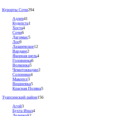
Курорты Сочи
294
Адлер
41
Кудепста
1
Хоста
4
Сочи
6
Дагомыс
5
Лоо
9
Лазаревское
12
Вардане
2
Якорная щель
4
Головинка
6
Волконка
5
Чемитоквадже
2
Солоники
4
Макопсе
3
Вишневка
5
Красная Поляна
5
Туапсинский район
156
Агой
3
Бухта Инал
4
Дедеркой
2