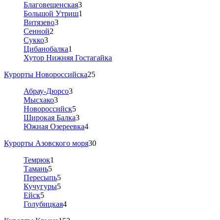
Благовещенская
3
Большой Утриш
1
Витязево
3
Сенной
2
Сукко
3
Цибанобалка
1
Хутор Нижняя Гостагайка
Курорты Новороссийска
25
Абрау-Дюрсо
3
Мысхако
3
Новороссийск
5
Широкая Балка
3
Южная Озереевка
4
Курорты Азовского моря
30
Темрюк
1
Тамань
5
Пересыпь
5
Кучугуры
5
Ейск
5
Голубицкая
4