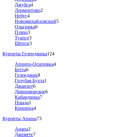
Джубга
4
Лермонтово
2
Небуг
4
Новомихайловский
5
Ольгинка
6
Пляхо
3
Туапсе
3
Шепси
3
Курорты Геленджика
124
Архипо-Осиповка
4
Бетта
6
Геленджик
8
Голубая Бухта
1
Джанхот
6
Дивноморское
6
Кабардинка
7
Пшада
1
Криница
4
Курорты Анапы
73
Анапа
2
Джемете
7