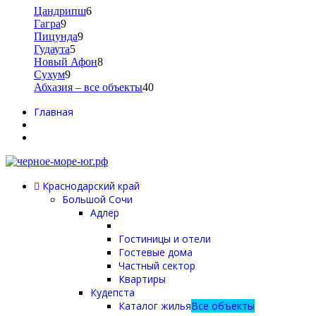
Цандрипш
6
Гагра
9
Пицунда
9
Гудаута
5
Новый Афон
8
Сухум
9
Абхазия – все объекты
40
Главная
Краснодарский край
Большой Сочи
Адлер
Гостиницы и отели
Гостевые дома
Частный сектор
Квартиры
Кудепста
Каталог жилья
Все объекты