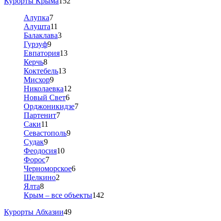
Курорты Крыма
152
Алупка
7
Алушта
11
Балаклава
3
Гурзуф
9
Евпатория
13
Керчь
8
Коктебель
13
Мисхор
9
Николаевка
12
Новый Свет
6
Орджоникидзе
7
Партенит
7
Саки
11
Севастополь
9
Судак
9
Феодосия
10
Форос
7
Черноморское
6
Щелкино
2
Ялта
8
Крым – все объекты
142
Курорты Абхазии
49