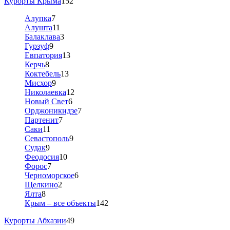
Курорты Крыма
152
Алупка
7
Алушта
11
Балаклава
3
Гурзуф
9
Евпатория
13
Керчь
8
Коктебель
13
Мисхор
9
Николаевка
12
Новый Свет
6
Орджоникидзе
7
Партенит
7
Саки
11
Севастополь
9
Судак
9
Феодосия
10
Форос
7
Черноморское
6
Щелкино
2
Ялта
8
Крым – все объекты
142
Курорты Абхазии
49