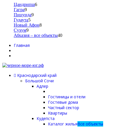
Цандрипш
6
Гагра
9
Пицунда
9
Гудаута
5
Новый Афон
8
Сухум
9
Абхазия – все объекты
40
Главная
Краснодарский край
Большой Сочи
Адлер
Гостиницы и отели
Гостевые дома
Частный сектор
Квартиры
Кудепста
Каталог жилья
Все объекты