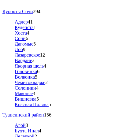
Курорты Сочи
294
Адлер
41
Кудепста
1
Хоста
4
Сочи
6
Дагомыс
5
Лоо
9
Лазаревское
12
Вардане
2
Якорная щель
4
Головинка
6
Волконка
5
Чемитоквадже
2
Солоники
4
Макопсе
3
Вишневка
5
Красная Поляна
5
Туапсинский район
156
Агой
3
Бухта Инал
4
Дедеркой
2