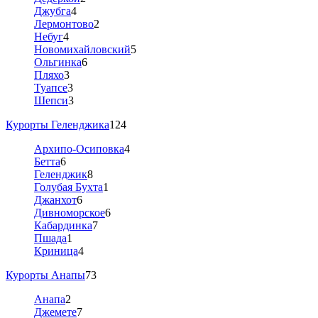
Джубга
4
Лермонтово
2
Небуг
4
Новомихайловский
5
Ольгинка
6
Пляхо
3
Туапсе
3
Шепси
3
Курорты Геленджика
124
Архипо-Осиповка
4
Бетта
6
Геленджик
8
Голубая Бухта
1
Джанхот
6
Дивноморское
6
Кабардинка
7
Пшада
1
Криница
4
Курорты Анапы
73
Анапа
2
Джемете
7