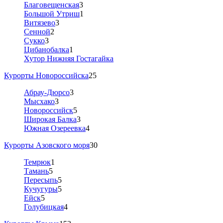
Благовещенская
3
Большой Утриш
1
Витязево
3
Сенной
2
Сукко
3
Цибанобалка
1
Хутор Нижняя Гостагайка
Курорты Новороссийска
25
Абрау-Дюрсо
3
Мысхако
3
Новороссийск
5
Широкая Балка
3
Южная Озереевка
4
Курорты Азовского моря
30
Темрюк
1
Тамань
5
Пересыпь
5
Кучугуры
5
Ейск
5
Голубицкая
4