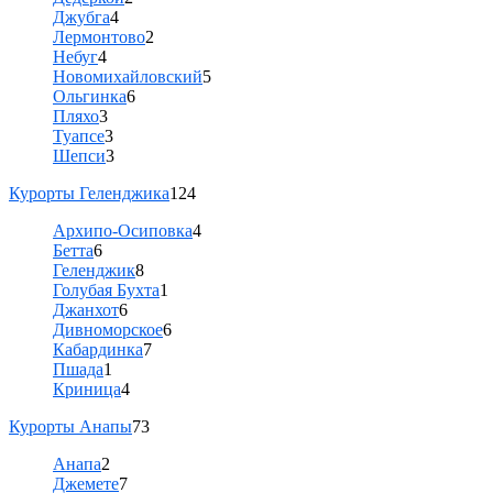
Джубга
4
Лермонтово
2
Небуг
4
Новомихайловский
5
Ольгинка
6
Пляхо
3
Туапсе
3
Шепси
3
Курорты Геленджика
124
Архипо-Осиповка
4
Бетта
6
Геленджик
8
Голубая Бухта
1
Джанхот
6
Дивноморское
6
Кабардинка
7
Пшада
1
Криница
4
Курорты Анапы
73
Анапа
2
Джемете
7