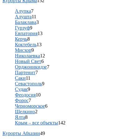
Курорты Крыма
152
Алупка
7
Алушта
11
Балаклава
3
Гурзуф
9
Евпатория
13
Керчь
8
Коктебель
13
Мисхор
9
Николаевка
12
Новый Свет
6
Орджоникидзе
7
Партенит
7
Саки
11
Севастополь
9
Судак
9
Феодосия
10
Форос
7
Черноморское
6
Щелкино
2
Ялта
8
Крым – все объекты
142
Курорты Абхазии
49