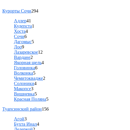
Курорты Сочи
294
Адлер
41
Кудепста
1
Хоста
4
Сочи
6
Дагомыс
5
Лоо
9
Лазаревское
12
Вардане
2
Якорная щель
4
Головинка
6
Волконка
5
Чемитоквадже
2
Солоники
4
Макопсе
3
Вишневка
5
Красная Поляна
5
Туапсинский район
156
Агой
3
Бухта Инал
4
Дедеркой
2