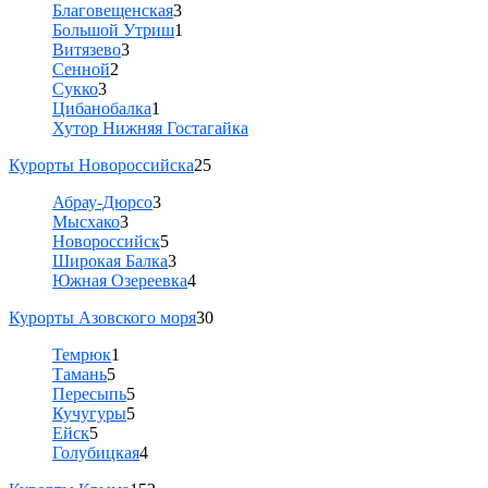
Благовещенская
3
Большой Утриш
1
Витязево
3
Сенной
2
Сукко
3
Цибанобалка
1
Хутор Нижняя Гостагайка
Курорты Новороссийска
25
Абрау-Дюрсо
3
Мысхако
3
Новороссийск
5
Широкая Балка
3
Южная Озереевка
4
Курорты Азовского моря
30
Темрюк
1
Тамань
5
Пересыпь
5
Кучугуры
5
Ейск
5
Голубицкая
4