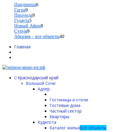
Цандрипш
6
Гагра
9
Пицунда
9
Гудаута
5
Новый Афон
8
Сухум
9
Абхазия – все объекты
40
Главная
Краснодарский край
Большой Сочи
Адлер
Гостиницы и отели
Гостевые дома
Частный сектор
Квартиры
Кудепста
Каталог жилья
Все объекты