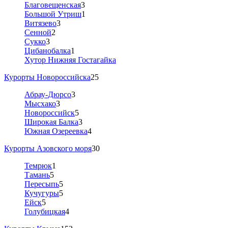
Благовещенская
3
Большой Утриш
1
Витязево
3
Сенной
2
Сукко
3
Цибанобалка
1
Хутор Нижняя Гостагайка
Курорты Новороссийска
25
Абрау-Дюрсо
3
Мысхако
3
Новороссийск
5
Широкая Балка
3
Южная Озереевка
4
Курорты Азовского моря
30
Темрюк
1
Тамань
5
Пересыпь
5
Кучугуры
5
Ейск
5
Голубицкая
4