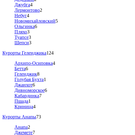
Джубга
4
Лермонтово
2
Небуг
4
Новомихайловский
5
Ольгинка
6
Пляхо
3
Туапсе
3
Шепси
3
Курорты Геленджика
124
Архипо-Осиповка
4
Бетта
6
Геленджик
8
Голубая Бухта
1
Джанхот
6
Дивноморское
6
Кабардинка
7
Пшада
1
Криница
4
Курорты Анапы
73
Анапа
2
Джемете
7