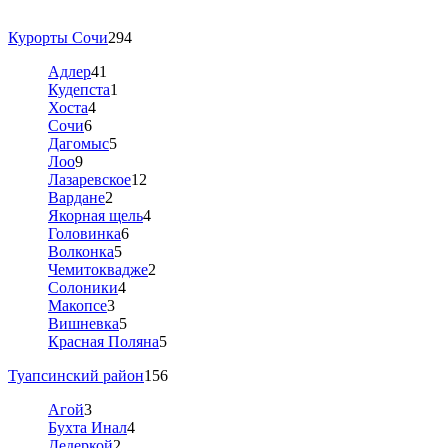
Курорты Сочи
294
Адлер
41
Кудепста
1
Хоста
4
Сочи
6
Дагомыс
5
Лоо
9
Лазаревское
12
Вардане
2
Якорная щель
4
Головинка
6
Волконка
5
Чемитоквадже
2
Солоники
4
Макопсе
3
Вишневка
5
Красная Поляна
5
Туапсинский район
156
Агой
3
Бухта Инал
4
Дедеркой
2