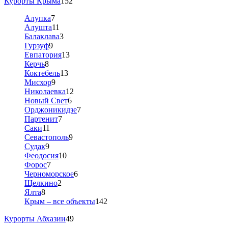
Курорты Крыма
152
Алупка
7
Алушта
11
Балаклава
3
Гурзуф
9
Евпатория
13
Керчь
8
Коктебель
13
Мисхор
9
Николаевка
12
Новый Свет
6
Орджоникидзе
7
Партенит
7
Саки
11
Севастополь
9
Судак
9
Феодосия
10
Форос
7
Черноморское
6
Щелкино
2
Ялта
8
Крым – все объекты
142
Курорты Абхазии
49