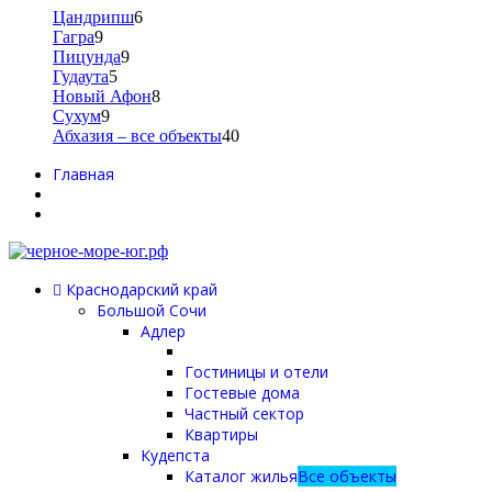
Цандрипш
6
Гагра
9
Пицунда
9
Гудаута
5
Новый Афон
8
Сухум
9
Абхазия – все объекты
40
Главная
Краснодарский край
Большой Сочи
Адлер
Гостиницы и отели
Гостевые дома
Частный сектор
Квартиры
Кудепста
Каталог жилья
Все объекты