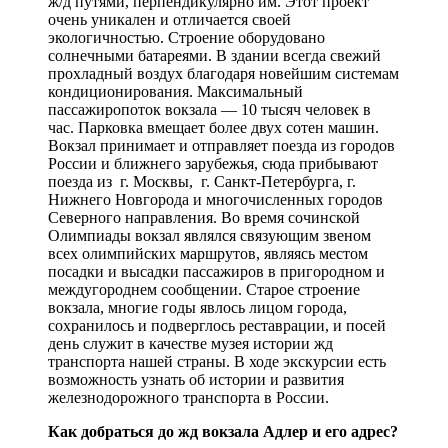
ж/д путями, перпендикулярно им. Этот проект
очень уникален и отличается своей
экологичностью. Строение оборудовано
солнечными батареями. В здании всегда свежий
прохладный воздух благодаря новейшим системам
кондиционирования. Максимальный
пассажиропоток вокзала — 10 тысяч человек в
час. Парковка вмещает более двух сотен машин.
Вокзал принимает и отправляет поезда из городов
России и ближнего зарубежья, сюда прибывают
поезда из г. Москвы, г. Санкт-Петербурга, г.
Нижнего Новгорода и многочисленных городов
Северного направления. Во время сочинской
Олимпиады вокзал являлся связующим звеном
всех олимпийских маршрутов, являясь местом
посадки и высадки пассажиров в пригородном и
междугороднем сообщении. Старое строение
вокзала, многие годы явлось лицом города,
сохранилось и подверглось реставрации, и посей
день служит в качестве музея истории жд
транспорта нашей страны. В ходе экскурсии есть
возможность узнать об истории и развития
железнодорожного транспорта в России.
Как добраться до жд вокзала Адлер и его адрес?