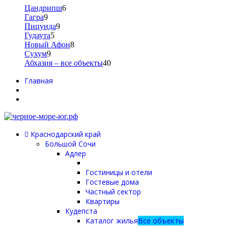
Цандрипш
6
Гагра
9
Пицунда
9
Гудаута
5
Новый Афон
8
Сухум
9
Абхазия – все объекты
40
Главная
Краснодарский край
Большой Сочи
Адлер
Гостиницы и отели
Гостевые дома
Частный сектор
Квартиры
Кудепста
Каталог жилья
Все объекты