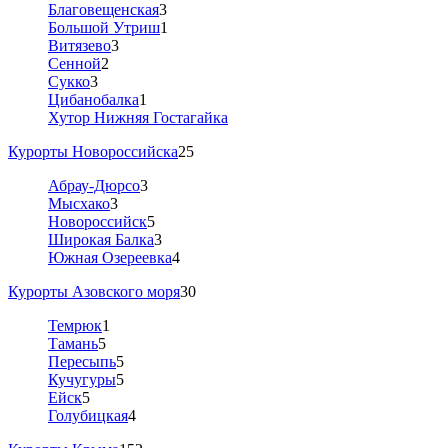
Благовещенская
3
Большой Утриш
1
Витязево
3
Сенной
2
Сукко
3
Цибанобалка
1
Хутор Нижняя Гостагайка
Курорты Новороссийска
25
Абрау-Дюрсо
3
Мысхако
3
Новороссийск
5
Широкая Балка
3
Южная Озереевка
4
Курорты Азовского моря
30
Темрюк
1
Тамань
5
Пересыпь
5
Кучугуры
5
Ейск
5
Голубицкая
4