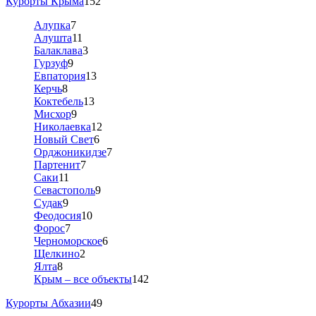
Курорты Крыма
152
Алупка
7
Алушта
11
Балаклава
3
Гурзуф
9
Евпатория
13
Керчь
8
Коктебель
13
Мисхор
9
Николаевка
12
Новый Свет
6
Орджоникидзе
7
Партенит
7
Саки
11
Севастополь
9
Судак
9
Феодосия
10
Форос
7
Черноморское
6
Щелкино
2
Ялта
8
Крым – все объекты
142
Курорты Абхазии
49