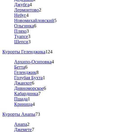
Джубга
4
Лермонтово
2
Небуг
4
Новомихайловский
5
Ольгинка
6
Пляхо
3
Туапсе
3
Шепси
3
Курорты Геленджика
124
Архипо-Осиповка
4
Бетта
6
Геленджик
8
Голубая Бухта
1
Джанхот
6
Дивноморское
6
Кабардинка
7
Пшада
1
Криница
4
Курорты Анапы
73
Анапа
2
Джемете
7