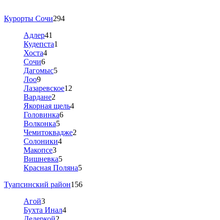
Курорты Сочи
294
Адлер
41
Кудепста
1
Хоста
4
Сочи
6
Дагомыс
5
Лоо
9
Лазаревское
12
Вардане
2
Якорная щель
4
Головинка
6
Волконка
5
Чемитоквадже
2
Солоники
4
Макопсе
3
Вишневка
5
Красная Поляна
5
Туапсинский район
156
Агой
3
Бухта Инал
4
Дедеркой
2