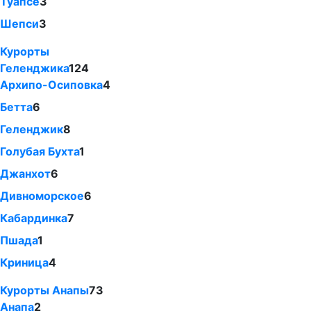
Туапсе
3
Шепси
3
Курорты
Геленджика
124
Архипо-Осиповка
4
Бетта
6
Геленджик
8
Голубая Бухта
1
Джанхот
6
Дивноморское
6
Кабардинка
7
Пшада
1
Криница
4
Курорты Анапы
73
Анапа
2