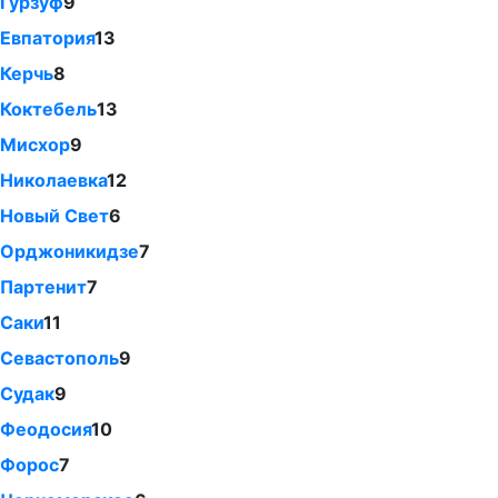
Гурзуф
9
Евпатория
13
Керчь
8
Коктебель
13
Мисхор
9
Николаевка
12
Новый Свет
6
Орджоникидзе
7
Партенит
7
Саки
11
Севастополь
9
Судак
9
Феодосия
10
Форос
7