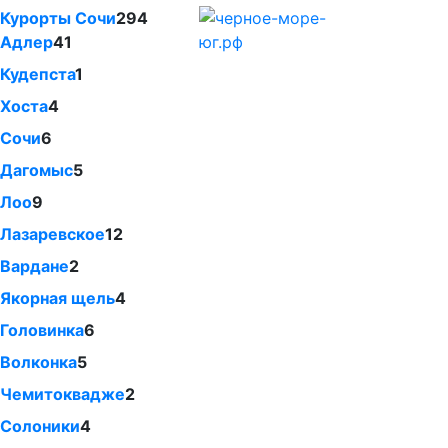
Курорты Сочи
294
Адлер
41
Кудепста
1
Хоста
4
Сочи
6
Дагомыс
5
Лоо
9
Лазаревское
12
Вардане
2
Якорная щель
4
Головинка
6
Волконка
5
Чемитоквадже
2
Солоники
4