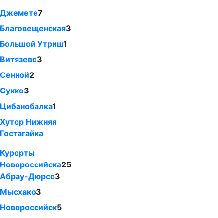
Джемете
7
Благовещенская
3
Большой Утриш
1
Витязево
3
Сенной
2
Сукко
3
Цибанобалка
1
Хутор Нижняя
Гостагайка
Курорты
Новороссийска
25
Абрау-Дюрсо
3
Мысхако
3
Новороссийск
5