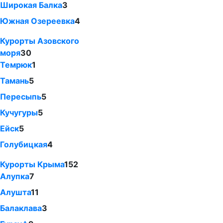
Широкая Балка
3
Южная Озереевка
4
Курорты Азовского
моря
30
Темрюк
1
Тамань
5
Пересыпь
5
Кучугуры
5
Ейск
5
Голубицкая
4
Курорты Крыма
152
Алупка
7
Алушта
11
Балаклава
3