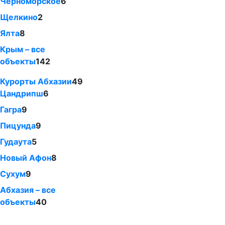
Черноморское
6
Щелкино
2
Ялта
8
Крым – все
объекты
142
Курорты Абхазии
49
Цандрипш
6
Гагра
9
Пицунда
9
Гудаута
5
Новый Афон
8
Сухум
9
Абхазия – все
объекты
40