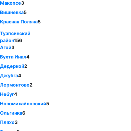
Макопсе
3
Вишневка
5
Красная Поляна
5
Туапсинский
район
156
Агой
3
Бухта Инал
4
Дедеркой
2
Джубга
4
Лермонтово
2
Небуг
4
Новомихайловский
5
Ольгинка
6
Пляхо
3