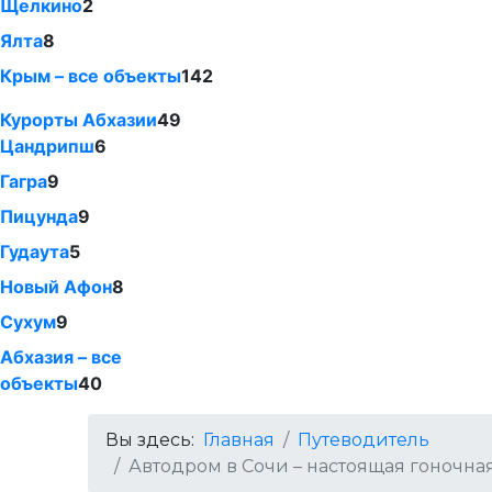
Щелкино
2
Ялта
8
Крым – все объекты
142
Курорты Абхазии
49
Цандрипш
6
Гагра
9
Пицунда
9
Гудаута
5
Новый Афон
8
Сухум
9
Абхазия – все
объекты
40
Вы здесь:
Главная
Путеводитель
Автодром в Сочи – настоящая гоночная