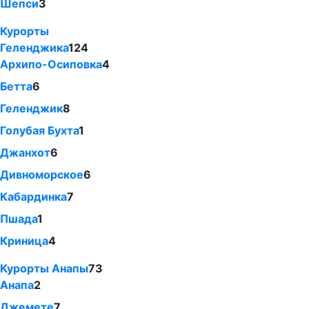
Шепси
3
Курорты
Геленджика
124
Архипо-Осиповка
4
Бетта
6
Геленджик
8
Голубая Бухта
1
Джанхот
6
Дивноморское
6
Кабардинка
7
Пшада
1
Криница
4
Курорты Анапы
73
Анапа
2
Джемете
7