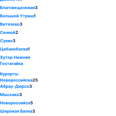
Благовещенская
3
Большой Утриш
1
Витязево
3
Сенной
2
Сукко
3
Цибанобалка
1
Хутор Нижняя
Гостагайка
Курорты
Новороссийска
25
Абрау-Дюрсо
3
Мысхако
3
Новороссийск
5
Широкая Балка
3