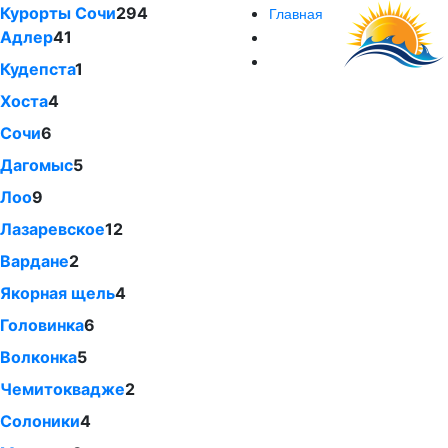
Курорты Сочи
294
Главная
Адлер
41
Кудепста
1
Хоста
4
Сочи
6
Дагомыс
5
Лоо
9
Лазаревское
12
Вардане
2
Якорная щель
4
Головинка
6
Волконка
5
Чемитоквадже
2
Солоники
4