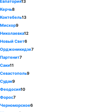
Евпатория
13
Керчь
8
Коктебель
13
Мисхор
9
Николаевка
12
Новый Свет
6
Орджоникидзе
7
Партенит
7
Саки
11
Севастополь
9
Судак
9
Феодосия
10
Форос
7
Черноморское
6