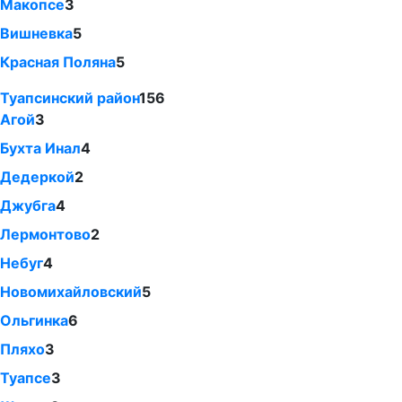
Макопсе
3
Вишневка
5
Красная Поляна
5
Туапсинский район
156
Агой
3
Бухта Инал
4
Дедеркой
2
Джубга
4
Лермонтово
2
Небуг
4
Новомихайловский
5
Ольгинка
6
Пляхо
3
Туапсе
3