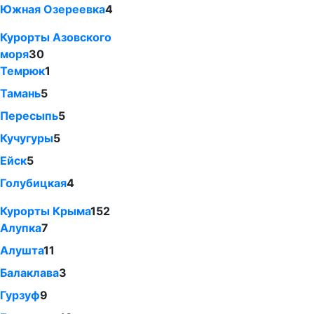
Южная Озереевка
4
Курорты Азовского
моря
30
Темрюк
1
Тамань
5
Пересыпь
5
Кучугуры
5
Ейск
5
Голубицкая
4
Курорты Крыма
152
Алупка
7
Алушта
11
Балаклава
3
Гурзуф
9