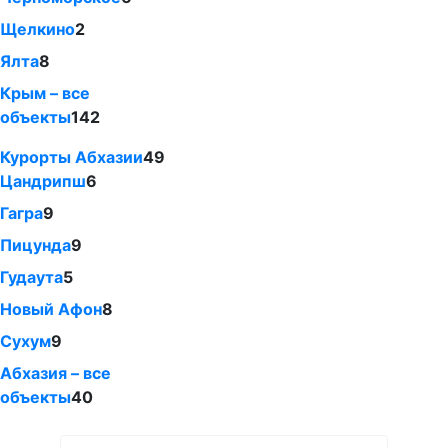
Щелкино
2
Ялта
8
Крым – все
объекты
142
Курорты Абхазии
49
Цандрипш
6
Гагра
9
Пицунда
9
Гудаута
5
Новый Афон
8
Сухум
9
Абхазия – все
объекты
40