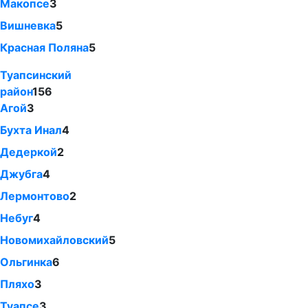
Макопсе
3
Вишневка
5
Красная Поляна
5
Туапсинский
район
156
Агой
3
Бухта Инал
4
Дедеркой
2
Джубга
4
Лермонтово
2
Небуг
4
Новомихайловский
5
Ольгинка
6
Пляхо
3
Туапсе
3