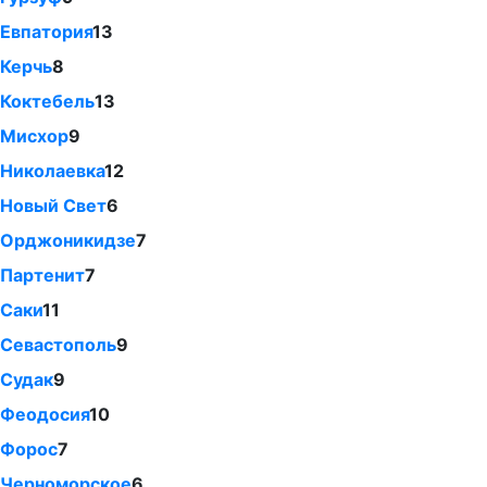
Евпатория
13
Керчь
8
Коктебель
13
Мисхор
9
Николаевка
12
Новый Свет
6
Орджоникидзе
7
Партенит
7
Саки
11
Севастополь
9
Судак
9
Феодосия
10
Форос
7
Черноморское
6