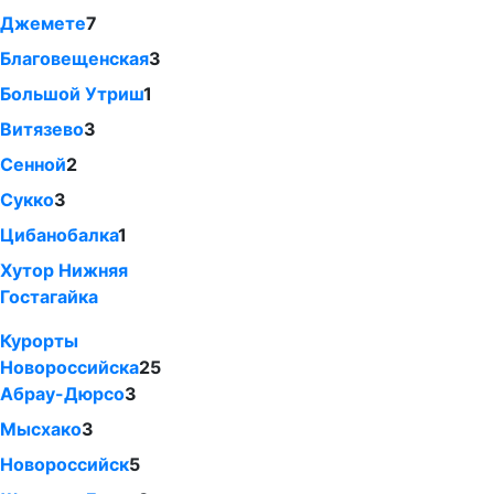
Джемете
7
Благовещенская
3
Большой Утриш
1
Витязево
3
Сенной
2
Сукко
3
Цибанобалка
1
Хутор Нижняя
Гостагайка
Курорты
Новороссийска
25
Абрау-Дюрсо
3
Мысхако
3
Новороссийск
5