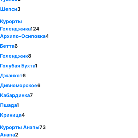
Шепси
3
Курорты
Геленджика
124
Архипо-Осиповка
4
Бетта
6
Геленджик
8
Голубая Бухта
1
Джанхот
6
Дивноморское
6
Кабардинка
7
Пшада
1
Криница
4
Курорты Анапы
73
Анапа
2