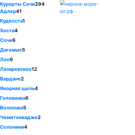
Курорты Сочи
294
Адлер
41
Кудепста
1
Хоста
4
Сочи
6
Дагомыс
5
Лоо
9
Лазаревское
12
Вардане
2
Якорная щель
4
Головинка
6
Волконка
5
Чемитоквадже
2
Солоники
4