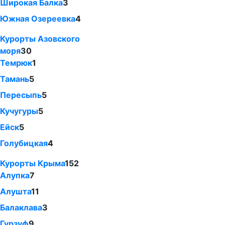
Широкая Балка
3
Южная Озереевка
4
Курорты Азовского
моря
30
Темрюк
1
Тамань
5
Пересыпь
5
Кучугуры
5
Ейск
5
Голубицкая
4
Курорты Крыма
152
Алупка
7
Алушта
11
Балаклава
3
Гурзуф
9