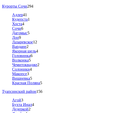
Курорты Сочи
294
Адлер
41
Кудепста
1
Хоста
4
Сочи
6
Дагомыс
5
Лоо
9
Лазаревское
12
Вардане
2
Якорная щель
4
Головинка
6
Волконка
5
Чемитоквадже
2
Солоники
4
Макопсе
3
Вишневка
5
Красная Поляна
5
Туапсинский район
156
Агой
3
Бухта Инал
4
Дедеркой
2