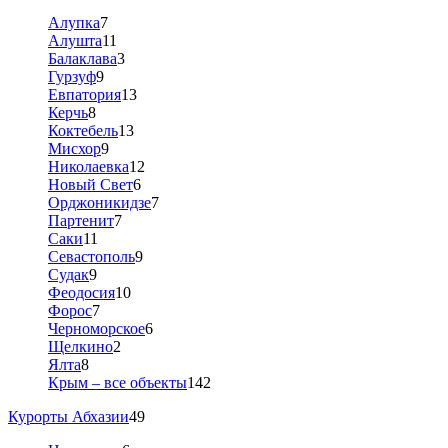
Алупка
7
Алушта
11
Балаклава
3
Гурзуф
9
Евпатория
13
Керчь
8
Коктебель
13
Мисхор
9
Николаевка
12
Новый Свет
6
Орджоникидзе
7
Партенит
7
Саки
11
Севастополь
9
Судак
9
Феодосия
10
Форос
7
Черноморское
6
Щелкино
2
Ялта
8
Крым – все объекты
142
Курорты Абхазии
49