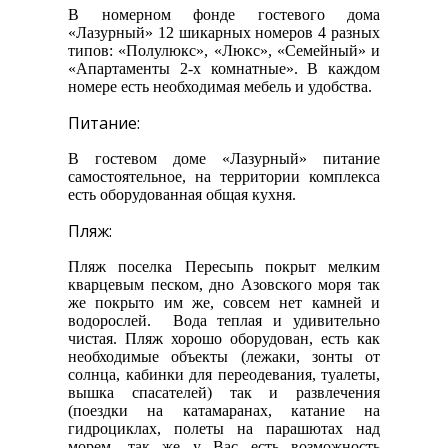
В номерном фонде гостевого дома
«Лазурный» 12 шикарных номеров 4 разных
типов: «Полулюкс», «Люкс», «Семейный» и
«Апартаменты 2-х комнатные». В каждом
номере есть необходимая мебель и удобства.
Питание:
В гостевом доме «Лазурный» питание
самостоятельное, на территории комплекса
есть оборудованная общая кухня.
Пляж:
Пляж поселка Пересыпь покрыт мелким
кварцевым песком, дно Азовского моря так
же покрыто им же, совсем нет камней и
водорослей. Вода теплая и удивительно
чистая. Пляж хорошо оборудован, есть как
необходимые объекты (лежаки, зонты от
солнца, кабинки для переодевания, туалеты,
вышка спасателей) так и развлечения
(поездки на катамаранах, катание на
гидроциклах, полеты на парашютах над
морем, так же у Вас есть возможность