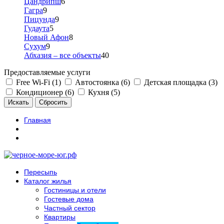
Цандрипш
6
Гагра
9
Пицунда
9
Гудаута
5
Новый Афон
8
Сухум
9
Абхазия – все объекты
40
Предоставляемые услуги
Free Wi-Fi (1)
Автостоянка (6)
Детская площадка (3)
Кондиционер (6)
Кухня (5)
Главная
Пересыпь
Каталог жилья
Гостиницы и отели
Гостевые дома
Частный сектор
Квартиры