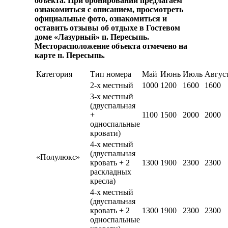
объекта. При бронировании предлагаем
ознакомиться с описанием, просмотреть
официальные фото, ознакомиться и
оставить отзывы об отдыхе в Гостевом
доме «Лазурный» п. Пересыпь.
Месторасположение объекта отмечено на
карте п. Пересыпь.
Категория
Тип номера
Май
Июнь
Июль
Авгус
2-х местный
1000
1200
1600
1600
3-х местный
(двуспальная
+
1100
1500
2000
2000
односпальные
кровати)
4-х местный
(двуспальная
«Полулюкс»
кровать + 2
1300
1900
2300
2300
раскладных
кресла)
4-х местный
(двуспальная
кровать + 2
1300
1900
2300
2300
односпальные