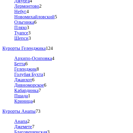
Джубга
4
Лермонтово
2
Небуг
4
Новомихайловский
5
Ольгинка
6
Пляхо
3
Туапсе
3
Шепси
3
Курорты Геленджика
124
Архипо-Осиповка
4
Бетта
6
Геленджик
8
Голубая Бухта
1
Джанхот
6
Дивноморское
6
Кабардинка
7
Пшада
1
Криница
4
Курорты Анапы
73
Анапа
2
Джемете
7
Благовещенская
3