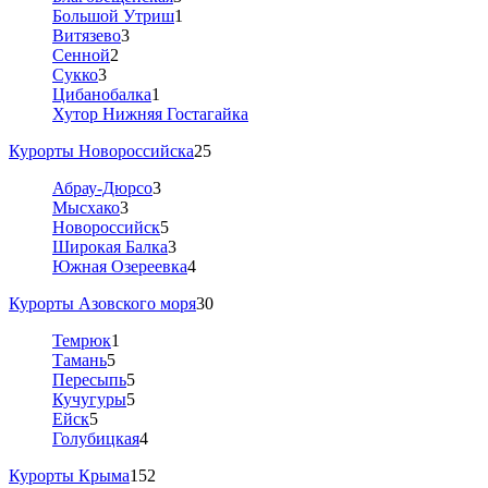
Большой Утриш
1
Витязево
3
Сенной
2
Сукко
3
Цибанобалка
1
Хутор Нижняя Гостагайка
Курорты Новороссийска
25
Абрау-Дюрсо
3
Мысхако
3
Новороссийск
5
Широкая Балка
3
Южная Озереевка
4
Курорты Азовского моря
30
Темрюк
1
Тамань
5
Пересыпь
5
Кучугуры
5
Ейск
5
Голубицкая
4
Курорты Крыма
152