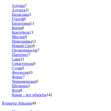
Алупка
7
Алушта
11
Балаклава
3
Гурзуф
9
Евпатория
13
Керчь
8
Коктебель
13
Мисхор
9
Николаевка
12
Новый Свет
6
Орджоникидзе
7
Партенит
7
Саки
11
Севастополь
9
Судак
9
Феодосия
10
Форос
7
Черноморское
6
Щелкино
2
Ялта
8
Крым – все объекты
142
Курорты Абхазии
49