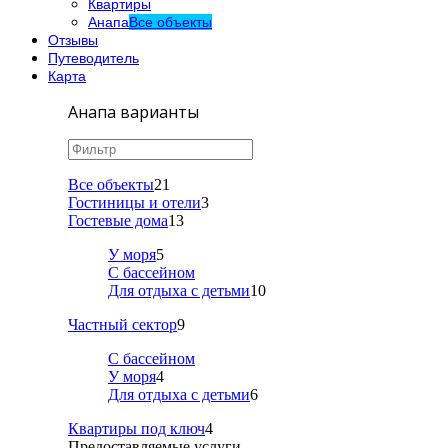
Квартиры
Анапа
Все объекты
Отзывы
Путеводитель
Карта
Анапа варианты
Все объекты
21
Гостиницы и отели
3
Гостевые дома
13
У моря
5
С бассейном
Для отдыха с детьми
10
Частный сектор
9
С бассейном
У моря
4
Для отдыха с детьми
6
Квартиры под ключ
4
Предоставляемые услуги