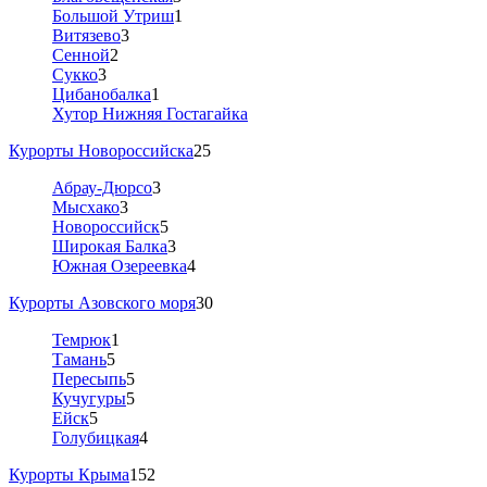
Большой Утриш
1
Витязево
3
Сенной
2
Сукко
3
Цибанобалка
1
Хутор Нижняя Гостагайка
Курорты Новороссийска
25
Абрау-Дюрсо
3
Мысхако
3
Новороссийск
5
Широкая Балка
3
Южная Озереевка
4
Курорты Азовского моря
30
Темрюк
1
Тамань
5
Пересыпь
5
Кучугуры
5
Ейск
5
Голубицкая
4
Курорты Крыма
152