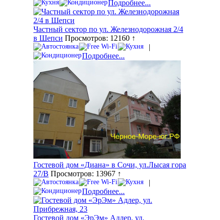
Подробнее...
Частный сектор по ул. Железнодорожная 2/4
в Шепси
Просмотров: 12160 ↑
|
Подробнее...
Гостевой дом «Диана» в Сочи, ул.Лысая гора
27/В
Просмотров: 13967 ↑
|
Подробнее...
Гостевой дом «ЭрЭм» Адлер, ул.