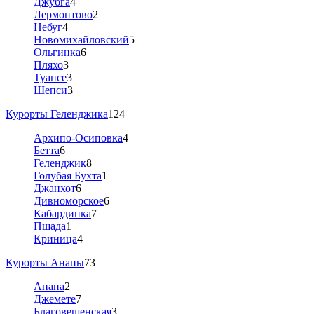
Джубга
4
Лермонтово
2
Небуг
4
Новомихайловский
5
Ольгинка
6
Пляхо
3
Туапсе
3
Шепси
3
Курорты Геленджика
124
Архипо-Осиповка
4
Бетта
6
Геленджик
8
Голубая Бухта
1
Джанхот
6
Дивноморское
6
Кабардинка
7
Пшада
1
Криница
4
Курорты Анапы
73
Анапа
2
Джемете
7
Благовещенская
3