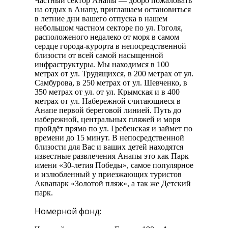
Частный сектор Анапы — добро пожаловать
на отдых в Анапу, приглашаем остановиться
в летние дни вашего отпуска в нашем
небольшом частном секторе по ул. Гоголя,
расположеного недалеко от моря в самом
сердце города-курорта в непосредственной
близости от всей самой насыщенной
инфраструктуры. Мы находимся в 100
метрах от ул. Трудящихся, в 200 метрах от ул.
Самбурова, в 250 метрах от ул. Шевченко, в
350 метрах от ул. от ул. Крымская и в 400
метрах от ул. Набережной считающиеся в
Анапе первой береговой линией. Путь до
набережной, центральных пляжей и моря
пройдёт прямо по ул. Гребенская и займет по
времени до 15 минут. В непосредственной
близости для Вас и ваших детей находятся
известные развлечения Анапы это как Парк
имени «30-летия Победы», самое популярное
и излюбленный у приезжающих туристов
Аквапарк «Золотой пляж», а так же Детский
парк.
Номерной фонд: