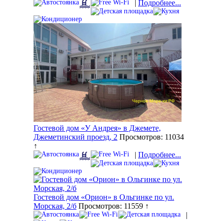
|
Подробнее...
Гостевой дом «У Андрея» в Джемете,
Джеметинский проезд, 2
Просмотров: 11034
↑
|
Подробнее...
Гостевой дом «Орион» в Ольгинке по ул.
Морская, 2/б
Просмотров: 11559 ↑
|