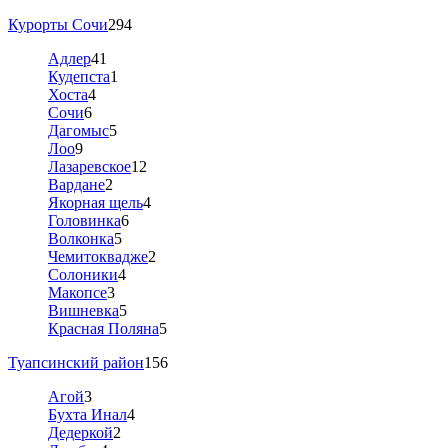
Курорты Сочи
294
Адлер
41
Кудепста
1
Хоста
4
Сочи
6
Дагомыс
5
Лоо
9
Лазаревское
12
Вардане
2
Якорная щель
4
Головинка
6
Волконка
5
Чемитоквадже
2
Солоники
4
Макопсе
3
Вишневка
5
Красная Поляна
5
Туапсинский район
156
Агой
3
Бухта Инал
4
Дедеркой
2