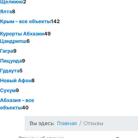
Щелкино
2
Ялта
8
Крым – все объекты
142
Курорты Абхазии
49
Цандрипш
6
Гагра
9
Пицунда
9
Гудаута
5
Новый Афон
8
Сухум
9
Абхазия – все
объекты
40
Вы здесь:
Главная
Отзывы