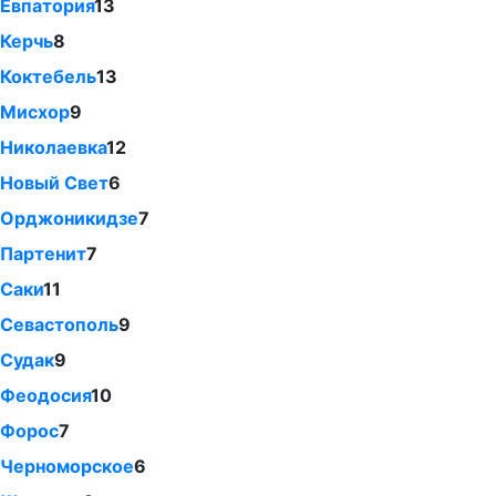
Евпатория
13
Керчь
8
Коктебель
13
Мисхор
9
Николаевка
12
Новый Свет
6
Орджоникидзе
7
Партенит
7
Саки
11
Севастополь
9
Судак
9
Феодосия
10
Форос
7
Черноморское
6