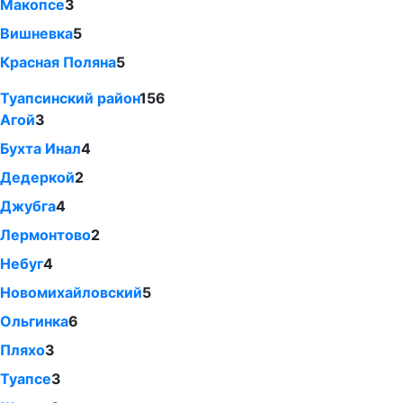
Макопсе
3
Вишневка
5
Красная Поляна
5
Туапсинский район
156
Агой
3
Бухта Инал
4
Дедеркой
2
Джубга
4
Лермонтово
2
Небуг
4
Новомихайловский
5
Ольгинка
6
Пляхо
3
Туапсе
3