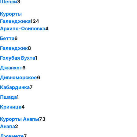
Шепси
3
Курорты
Геленджика
124
Архипо-Осиповка
4
Бетта
6
Геленджик
8
Голубая Бухта
1
Джанхот
6
Дивноморское
6
Кабардинка
7
Пшада
1
Криница
4
Курорты Анапы
73
Анапа
2
Джемете
7