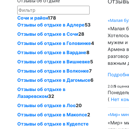
Отзывы об отдыхе
Отзывы
Сочи и район
178
«Малая бу
Отзывы об отдыхе в Адлере
53
«Малая б
Отзывы об отдыхе в Сочи
28
Хотелось
мужем и 
Отзывы об отдыхе в Головинке
4
Армена в
Отзывы об отдыхе в Вардане
8
разговор
Отзывы об отдыхе в Вишневке
5
важным д
Отзывы об отдыхе в Волконке
7
Подробн
Отзывы об отдыхе в Дагомысе
6
2.0/
5
оценка 
Отзывы об отдыхе в
Понедель
Лазаревском
32
(
Нет ком
Отзывы об отдыхе в Лоо
20
Отзывы об отдыхе в Макопсе
2
«Мир» мин
«Мир» ми
Отзывы об отдыхе в Кудепсте