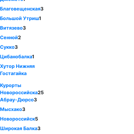
Благовещенская
3
Большой Утриш
1
Витязево
3
Сенной
2
Сукко
3
Цибанобалка
1
Хутор Нижняя
Гостагайка
Курорты
Новороссийска
25
Абрау-Дюрсо
3
Мысхако
3
Новороссийск
5
Широкая Балка
3