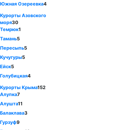
Южная Озереевка
4
Курорты Азовского
моря
30
Темрюк
1
Тамань
5
Пересыпь
5
Кучугуры
5
Ейск
5
Голубицкая
4
Курорты Крыма
152
Алупка
7
Алушта
11
Балаклава
3
Гурзуф
9