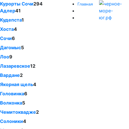
Курорты Сочи
294
Главная
Адлер
41
Кудепста
1
Хоста
4
Сочи
6
Дагомыс
5
Лоо
9
Лазаревское
12
Вардане
2
Якорная щель
4
Головинка
6
Волконка
5
Чемитоквадже
2
Солоники
4