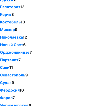
Евпатория
13
Керчь
8
Коктебель
13
Мисхор
9
Николаевка
12
Новый Свет
6
Орджоникидзе
7
Партенит
7
Саки
11
Севастополь
9
Судак
9
Феодосия
10
Форос
7
Черноморское
6