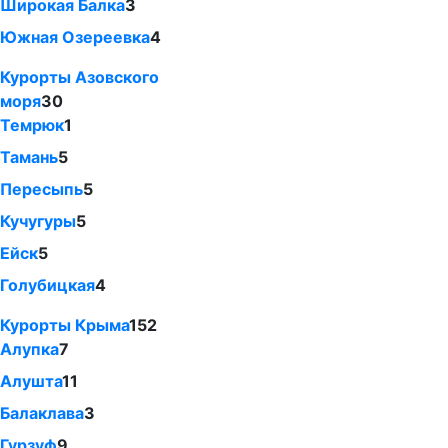
Широкая Балка
3
Южная Озереевка
4
Курорты Азовского
моря
30
Темрюк
1
Тамань
5
Пересыпь
5
Кучугуры
5
Ейск
5
Голубицкая
4
Курорты Крыма
152
Алупка
7
Алушта
11
Балаклава
3
Гурзуф
9