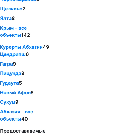
Щелкино
2
Ялта
8
Крым – все
объекты
142
Курорты Абхазии
49
Цандрипш
6
Гагра
9
Пицунда
9
Гудаута
5
Новый Афон
8
Сухум
9
Абхазия – все
объекты
40
Предоставляемые