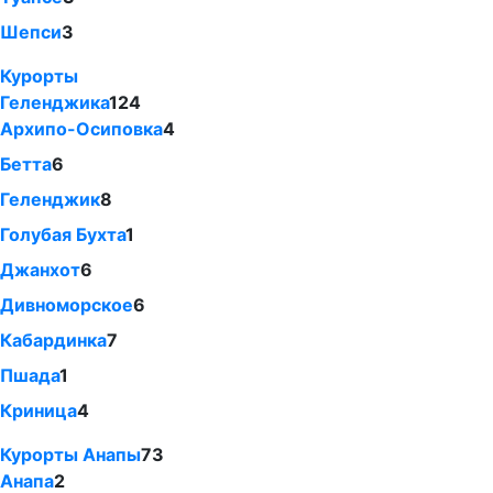
Шепси
3
Курорты
Геленджика
124
Архипо-Осиповка
4
Бетта
6
Геленджик
8
Голубая Бухта
1
Джанхот
6
Дивноморское
6
Кабардинка
7
Пшада
1
Криница
4
Курорты Анапы
73
Анапа
2