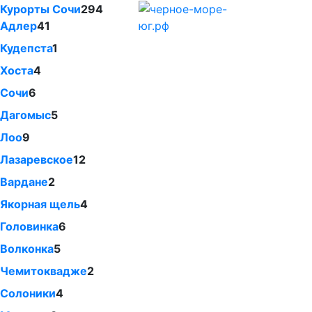
Курорты Сочи
294
Адлер
41
Кудепста
1
Хоста
4
Сочи
6
Дагомыс
5
Лоо
9
Лазаревское
12
Вардане
2
Якорная щель
4
Головинка
6
Волконка
5
Чемитоквадже
2
Солоники
4