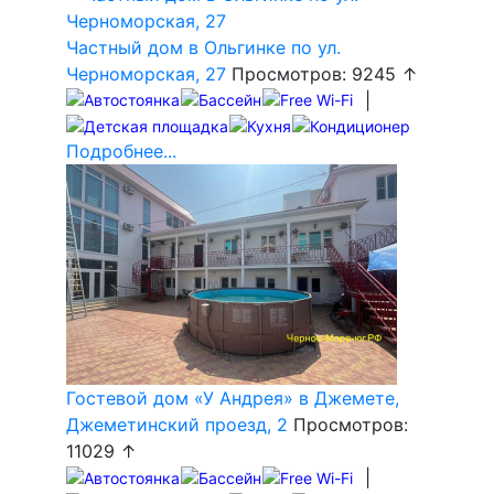
Частный дом в Ольгинке по ул.
Черноморская, 27
Просмотров: 9245 ↑
|
Подробнее...
Гостевой дом «У Андрея» в Джемете,
Джеметинский проезд, 2
Просмотров:
11029 ↑
|