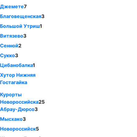
Джемете
7
Благовещенская
3
Большой Утриш
1
Витязево
3
Сенной
2
Сукко
3
Цибанобалка
1
Хутор Нижняя
Гостагайка
Курорты
Новороссийска
25
Абрау-Дюрсо
3
Мысхако
3
Новороссийск
5