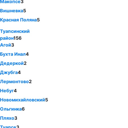
Макопсе
3
Вишневка
5
Красная Поляна
5
Туапсинский
район
156
Агой
3
Бухта Инал
4
Дедеркой
2
Джубга
4
Лермонтово
2
Небуг
4
Новомихайловский
5
Ольгинка
6
Пляхо
3
Туапсе
3