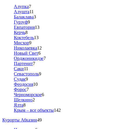
Алупка
7
Алушта
11
Балаклава
3
Гурзуф
9
Евпатория
13
Керчь
8
Коктебель
13
Мисхор
9
Николаевка
12
Новый Свет
6
Орджоникидзе
7
Партенит
7
Саки
11
Севастополь
9
Судак
9
Феодосия
10
Форос
7
Черноморское
6
Щелкино
2
Ялта
8
Крым – все объекты
142
Курорты Абхазии
49