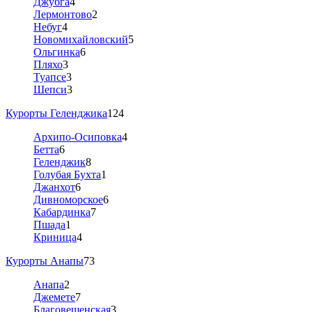
Джубга
4
Лермонтово
2
Небуг
4
Новомихайловский
5
Ольгинка
6
Пляхо
3
Туапсе
3
Шепси
3
Курорты Геленджика
124
Архипо-Осиповка
4
Бетта
6
Геленджик
8
Голубая Бухта
1
Джанхот
6
Дивноморское
6
Кабардинка
7
Пшада
1
Криница
4
Курорты Анапы
73
Анапа
2
Джемете
7
Благовещенская
3