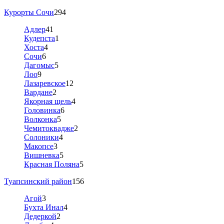
Курорты Сочи
294
Адлер
41
Кудепста
1
Хоста
4
Сочи
6
Дагомыс
5
Лоо
9
Лазаревское
12
Вардане
2
Якорная щель
4
Головинка
6
Волконка
5
Чемитоквадже
2
Солоники
4
Макопсе
3
Вишневка
5
Красная Поляна
5
Туапсинский район
156
Агой
3
Бухта Инал
4
Дедеркой
2