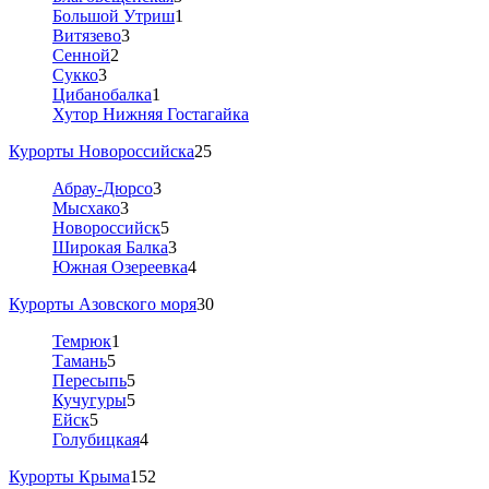
Большой Утриш
1
Витязево
3
Сенной
2
Сукко
3
Цибанобалка
1
Хутор Нижняя Гостагайка
Курорты Новороссийска
25
Абрау-Дюрсо
3
Мысхако
3
Новороссийск
5
Широкая Балка
3
Южная Озереевка
4
Курорты Азовского моря
30
Темрюк
1
Тамань
5
Пересыпь
5
Кучугуры
5
Ейск
5
Голубицкая
4
Курорты Крыма
152