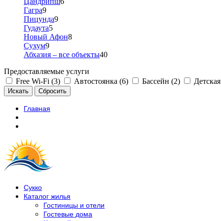
Цандрипш
6
Гагра
9
Пицунда
9
Гудаута
5
Новый Афон
8
Сухум
9
Абхазия – все объекты
40
Предоставляемые услуги
Free Wi-Fi (3)
Автостоянка (6)
Бассейн (2)
Детская
Главная
Сукко
Каталог жилья
Гостиницы и отели
Гостевые дома