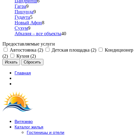
Цандрипш
6
Гагра
9
Пицунда
9
Гудаута
5
Новый Афон
8
Сухум
9
Абхазия – все объекты
40
Предоставляемые услуги
Автостоянка (2)
Детская площадка (2)
Кондиционер
(2)
Кухня (2)
Главная
Витязево
Каталог жилья
Гостиницы и отели