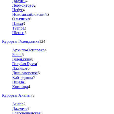
Джубга
4
Лермонтово
2
Небуг
4
Новомихайловский
5
Ольгинка
6
Пляхо
3
Туапсе
3
Шепси
3
Курорты Геленджика
124
Архипо-Осиповка
4
Бетта
6
Геленджик
8
Голубая Бухта
1
Джанхот
6
Дивноморское
6
Кабардинка
7
Пшада
1
Криница
4
Курорты Анапы
73
Анапа
2
Джемете
7
Благовещенская
3