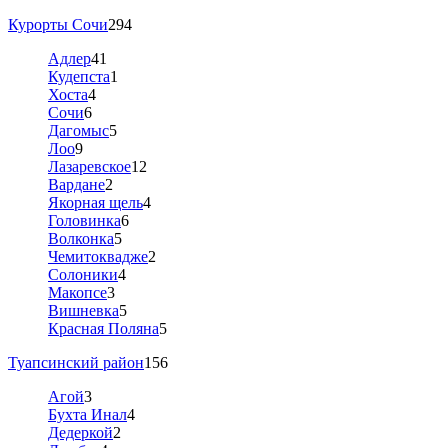
Курорты Сочи
294
Адлер
41
Кудепста
1
Хоста
4
Сочи
6
Дагомыс
5
Лоо
9
Лазаревское
12
Вардане
2
Якорная щель
4
Головинка
6
Волконка
5
Чемитоквадже
2
Солоники
4
Макопсе
3
Вишневка
5
Красная Поляна
5
Туапсинский район
156
Агой
3
Бухта Инал
4
Дедеркой
2