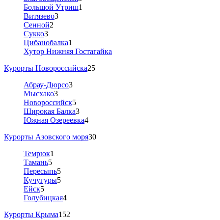
Большой Утриш
1
Витязево
3
Сенной
2
Сукко
3
Цибанобалка
1
Хутор Нижняя Гостагайка
Курорты Новороссийска
25
Абрау-Дюрсо
3
Мысхако
3
Новороссийск
5
Широкая Балка
3
Южная Озереевка
4
Курорты Азовского моря
30
Темрюк
1
Тамань
5
Пересыпь
5
Кучугуры
5
Ейск
5
Голубицкая
4
Курорты Крыма
152