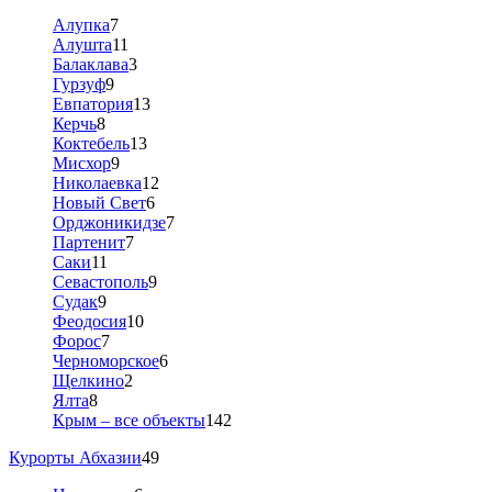
Алупка
7
Алушта
11
Балаклава
3
Гурзуф
9
Евпатория
13
Керчь
8
Коктебель
13
Мисхор
9
Николаевка
12
Новый Свет
6
Орджоникидзе
7
Партенит
7
Саки
11
Севастополь
9
Судак
9
Феодосия
10
Форос
7
Черноморское
6
Щелкино
2
Ялта
8
Крым – все объекты
142
Курорты Абхазии
49