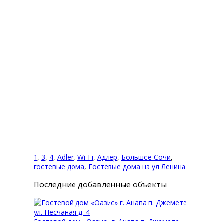
Комментарии (0)
Оставить комментарий
Вы комментируете как Гость.
1
,
3
,
4
,
Adler
,
Wi-Fi
,
Адлер
,
Большое Сочи
,
гостевые дома
,
Гостевые дома на ул Ленина
Последние добавленные объекты