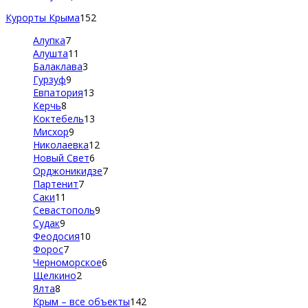
Курорты Крыма
152
Алупка
7
Алушта
11
Балаклава
3
Гурзуф
9
Евпатория
13
Керчь
8
Коктебель
13
Мисхор
9
Николаевка
12
Новый Свет
6
Орджоникидзе
7
Партенит
7
Саки
11
Севастополь
9
Судак
9
Феодосия
10
Форос
7
Черноморское
6
Щелкино
2
Ялта
8
Крым – все объекты
142