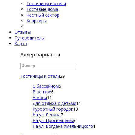
Гостиницы и отели
Гостевые дома
Частный сектор
Квартиры
Отзывы
Путеводитель
Карта
Адлер варианты
Гостиницы и отели
29
С бассейном
5
В центре
6
У моря
11
Для отдыха с детьми
11
Курортный городок
13
На ул. Ленина
7
На ул. Просвещения
6
На ул. Богдана Хмельницкого
1