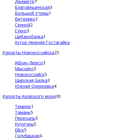
Джемете
7
Благовещенская
3
Большой Утриш
1
Витязево
3
Сенной
2
Сукко
3
Цибанобалка
1
Хутор Нижняя Гостагайка
Курорты Новороссийска
25
Абрау-Дюрсо
3
Мысхако
3
Новороссийск
5
Широкая Балка
3
Южная Озереевка
4
Курорты Азовского моря
30
Темрюк
1
Тамань
5
Пересыпь
5
Кучугуры
5
Ейск
5
Голубицкая
4