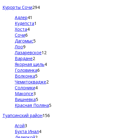
Курорты Сочи
294
Адлер
41
Кудепста
1
Хоста
4
Сочи
6
Дагомыс
5
Лоо
9
Лазаревское
12
Вардане
2
Якорная щель
4
Головинка
6
Волконка
5
Чемитоквадже
2
Солоники
4
Макопсе
3
Вишневка
5
Красная Поляна
5
Туапсинский район
156
Агой
3
Бухта Инал
4
Дедеркой
2