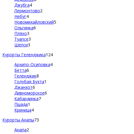
Джубга
4
Лермонтово
2
Небуг
4
Новомихайловский
5
Ольгинка
6
Пляхо
3
Туапсе
3
Шепси
3
Курорты Геленджика
124
Архипо-Осиповка
4
Бетта
6
Геленджик
8
Голубая Бухта
1
Джанхот
6
Дивноморское
6
Кабардинка
7
Пшада
1
Криница
4
Курорты Анапы
73
Анапа
2