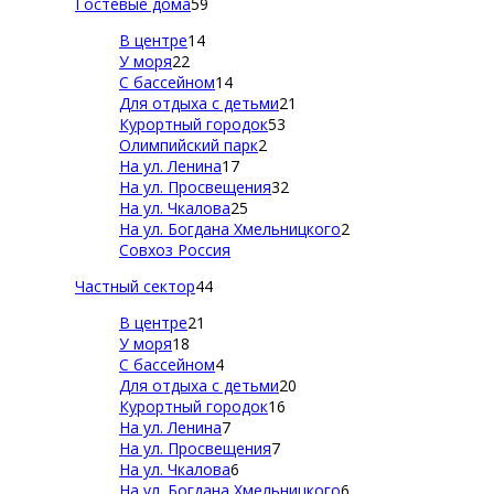
Гостевые дома
59
В центре
14
У моря
22
С бассейном
14
Для отдыха с детьми
21
Курортный городок
53
Олимпийский парк
2
На ул. Ленина
17
На ул. Просвещения
32
На ул. Чкалова
25
На ул. Богдана Хмельницкого
2
Совхоз Россия
Частный сектор
44
В центре
21
У моря
18
С бассейном
4
Для отдыха с детьми
20
Курортный городок
16
На ул. Ленина
7
На ул. Просвещения
7
На ул. Чкалова
6
На ул. Богдана Хмельницкого
6