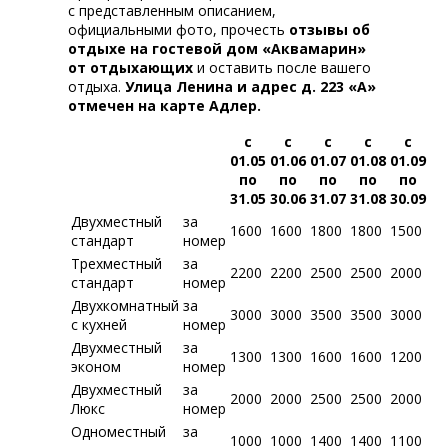
с представленным описанием,
официальными фото, прочесть
отзывы об
отдыхе на гостевой дом «Аквамарин»
от отдыхающих
и оставить после вашего
отдыха.
Улица Ленина и адрес д. 223 «А»
отмечен на карте Адлер.
с
с
с
с
с
01.05
01.06
01.07
01.08
01.09
по
по
по
по
по
31.05
30.06
31.07
31.08
30.09
Двухместный
за
1600
1600
1800
1800
1500
стандарт
номер
Трехместный
за
2200
2200
2500
2500
2000
стандарт
номер
Двухкомнатный
за
3000
3000
3500
3500
3000
с кухней
номер
Двухместный
за
1300
1300
1600
1600
1200
эконом
номер
Двухместный
за
2000
2000
2500
2500
2000
Люкс
номер
Одноместный
за
1000
1000
1400
1400
1100