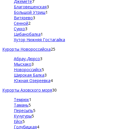
Джемете
7
Благовещенская
3
Большой Утриш
1
Витязево
3
Сенной
2
Сукко
3
Цибанобалка
1
Хутор Нижняя Гостагайка
Курорты Новороссийска
25
Абрау-Дюрсо
3
Мысхако
3
Новороссийск
5
Широкая Балка
3
Южная Озереевка
4
Курорты Азовского моря
30
Темрюк
1
Тамань
5
Пересыпь
5
Кучугуры
5
Ейск
5
Голубицкая
4