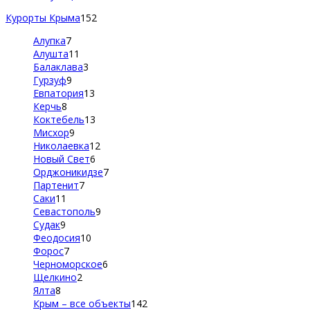
Курорты Крыма
152
Алупка
7
Алушта
11
Балаклава
3
Гурзуф
9
Евпатория
13
Керчь
8
Коктебель
13
Мисхор
9
Николаевка
12
Новый Свет
6
Орджоникидзе
7
Партенит
7
Саки
11
Севастополь
9
Судак
9
Феодосия
10
Форос
7
Черноморское
6
Щелкино
2
Ялта
8
Крым – все объекты
142