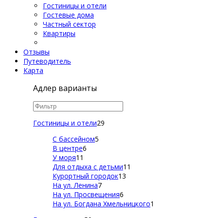
Гостиницы и отели
Гостевые дома
Частный сектор
Квартиры
Отзывы
Путеводитель
Карта
Адлер варианты
Гостиницы и отели
29
С бассейном
5
В центре
6
У моря
11
Для отдыха с детьми
11
Курортный городок
13
На ул. Ленина
7
На ул. Просвещения
6
На ул. Богдана Хмельницкого
1