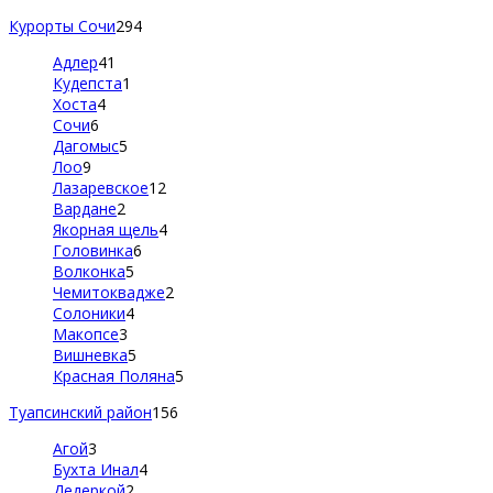
Курорты Сочи
294
Адлер
41
Кудепста
1
Хоста
4
Сочи
6
Дагомыс
5
Лоо
9
Лазаревское
12
Вардане
2
Якорная щель
4
Головинка
6
Волконка
5
Чемитоквадже
2
Солоники
4
Макопсе
3
Вишневка
5
Красная Поляна
5
Туапсинский район
156
Агой
3
Бухта Инал
4
Дедеркой
2