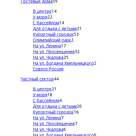
Гостевые дома
59
В центре
14
У моря
22
С бассейном
14
Для отдыха с детьми
21
Курортный городок
53
Олимпийский парк
2
На ул. Ленина
17
На ул. Просвещения
32
На ул. Чкалова
25
На ул. Богдана Хмельницкого
2
Совхоз Россия
Частный сектор
44
В центре
21
У моря
18
С бассейном
4
Для отдыха с детьми
20
Курортный городок
16
На ул. Ленина
7
На ул. Просвещения
7
На ул. Чкалова
6
На ул. Богдана Хмельницкого
6