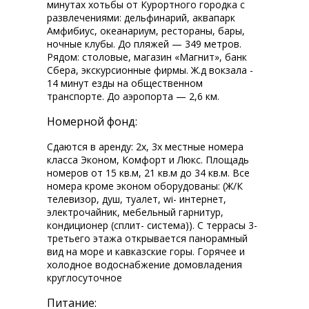
минутах хотьбы от Курортного городка с
развлечениями: дельфинарий, аквапарк
Амфибиус, океанариум, рестораны, бары,
ночные клубы. До пляжей — 349 метров.
Рядом: столовые, магазин «Магнит», банк
Сбера, экскурсионные фирмы. Ж.д вокзала -
14 минут езды на общественном
транспорте. До аэропорта — 2,6 км.
Номерной фонд:
Сдаются в аренду: 2х, 3х местные номера
класса Эконом, Комфорт и Люкс. Площадь
номеров от 15 кв.м, 21 кв.м до 34 кв.м. Все
номера кроме эконом оборудованы: (Ж/К
телевизор, душ, туалет, wi-fi интернет,
электрочайник, мебельный гарнитур,
кондиционер (сплит- система)). С террасы 3-
третьего этажа открывается панорамный
вид на море и кавказские горы. Горячее и
холодное водоснабжение домовладения
круглосуточное
Питание: