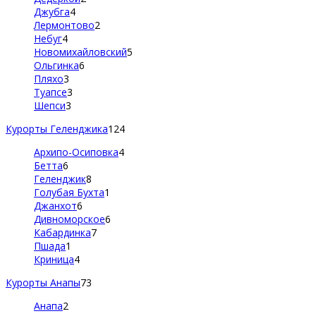
Джубга
4
Лермонтово
2
Небуг
4
Новомихайловский
5
Ольгинка
6
Пляхо
3
Туапсе
3
Шепси
3
Курорты Геленджика
124
Архипо-Осиповка
4
Бетта
6
Геленджик
8
Голубая Бухта
1
Джанхот
6
Дивноморское
6
Кабардинка
7
Пшада
1
Криница
4
Курорты Анапы
73
Анапа
2