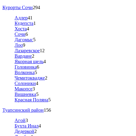
Курорты Сочи
294
Адлер
41
Кудепста
1
Хоста
4
Сочи
6
Дагомыс
5
Лоо
9
Лазаревское
12
Вардане
2
Якорная щель
4
Головинка
6
Волконка
5
Чемитоквадже
2
Солоники
4
Макопсе
3
Вишневка
5
Красная Поляна
5
Туапсинский район
156
Агой
3
Бухта Инал
4
Дедеркой
2