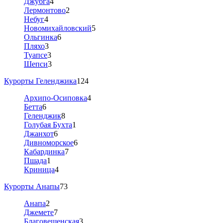
Джубга
4
Лермонтово
2
Небуг
4
Новомихайловский
5
Ольгинка
6
Пляхо
3
Туапсе
3
Шепси
3
Курорты Геленджика
124
Архипо-Осиповка
4
Бетта
6
Геленджик
8
Голубая Бухта
1
Джанхот
6
Дивноморское
6
Кабардинка
7
Пшада
1
Криница
4
Курорты Анапы
73
Анапа
2
Джемете
7
Благовещенская
3