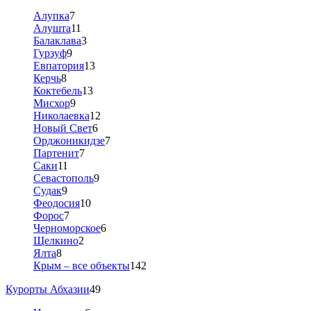
Алупка
7
Алушта
11
Балаклава
3
Гурзуф
9
Евпатория
13
Керчь
8
Коктебель
13
Мисхор
9
Николаевка
12
Новый Свет
6
Орджоникидзе
7
Партенит
7
Саки
11
Севастополь
9
Судак
9
Феодосия
10
Форос
7
Черноморское
6
Щелкино
2
Ялта
8
Крым – все объекты
142
Курорты Абхазии
49