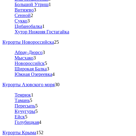
Большой Утриш
1
Витязево
3
Сенной
2
Сукко
3
Цибанобалка
1
Хутор Нижняя Гостагайка
Курорты Новороссийска
25
Абрау-Дюрсо
3
Мысхако
3
Новороссийск
5
Широкая Балка
3
Южная Озереевка
4
Курорты Азовского моря
30
Темрюк
1
Тамань
5
Пересыпь
5
Кучугуры
5
Ейск
5
Голубицкая
4
Курорты Крыма
152