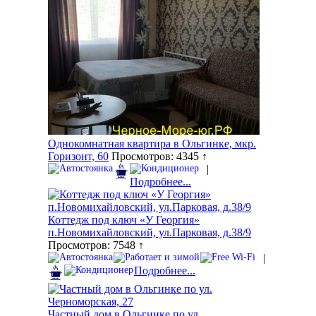
Однокомнатная квартира в Ольгинке, мкр.
Горизонт, 60
Просмотров: 4345 ↑
|
Подробнее...
Коттедж под ключ «У Георгия»
п.Новомихайловский, ул.Парковая, д.38/9
Просмотров: 7548 ↑
|
Подробнее...
Частный дом в Ольгинке по ул.