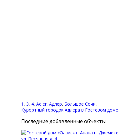
Комментарии (0)
Оставить комментарий
Вы комментируете как Гость.
1
,
3
,
4
,
Adler
,
Адлер
,
Большое Сочи
,
Курортный городок Адлера в Гостевом доме
Последние добавленные объекты