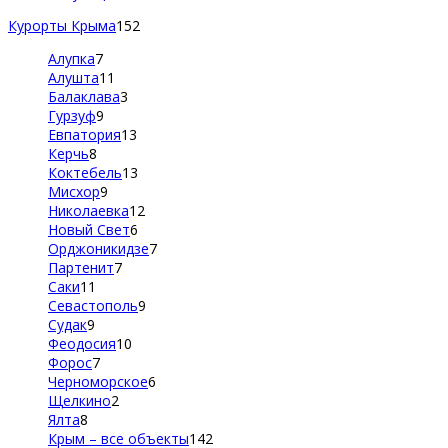
Курорты Крыма
152
Алупка
7
Алушта
11
Балаклава
3
Гурзуф
9
Евпатория
13
Керчь
8
Коктебель
13
Мисхор
9
Николаевка
12
Новый Свет
6
Орджоникидзе
7
Партенит
7
Саки
11
Севастополь
9
Судак
9
Феодосия
10
Форос
7
Черноморское
6
Щелкино
2
Ялта
8
Крым – все объекты
142