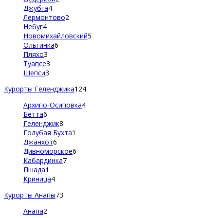
Джубга
4
Лермонтово
2
Небуг
4
Новомихайловский
5
Ольгинка
6
Пляхо
3
Туапсе
3
Шепси
3
Курорты Геленджика
124
Архипо-Осиповка
4
Бетта
6
Геленджик
8
Голубая Бухта
1
Джанхот
6
Дивноморское
6
Кабардинка
7
Пшада
1
Криница
4
Курорты Анапы
73
Анапа
2