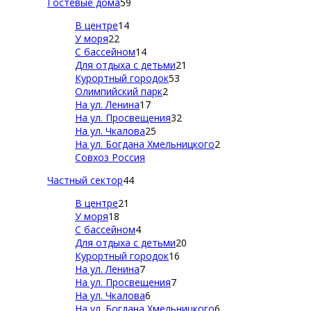
Гостевые дома
59
В центре
14
У моря
22
С бассейном
14
Для отдыха с детьми
21
Курортный городок
53
Олимпийский парк
2
На ул. Ленина
17
На ул. Просвещения
32
На ул. Чкалова
25
На ул. Богдана Хмельницкого
2
Совхоз Россия
Частный сектор
44
В центре
21
У моря
18
С бассейном
4
Для отдыха с детьми
20
Курортный городок
16
На ул. Ленина
7
На ул. Просвещения
7
На ул. Чкалова
6
На ул. Богдана Хмельницкого
6