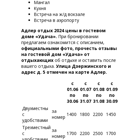
Мангал
Кухня
Встреча на ж/д вокзале
Встреча в аэропорту
Адлер отдых 2024 цены в гостевом
доме «Удача».
При бронировании
предлагаем ознакомится с описанием,
официальными фото, прочесть отзывы
на гостевой дом «Удача» от
отдыхающих
об отдыхе и оставить после
вашего отдыха.
Улица Дзержинского и
адрес д. 5 отмечен на карте Адлер.
с
с
с
с
01.06
01.07
01.08
01.09
по
по
по
по
30.06
31.07
31.08
30.09
Двухместны
за
с
1400
1800
2200
1450
номер
удобствами
Трехместный
за
с
1700
2200
2500
1700
номер
удобствами