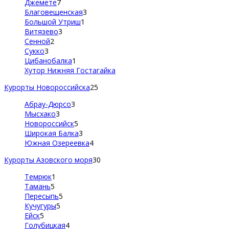
Джемете
7
Благовещенская
3
Большой Утриш
1
Витязево
3
Сенной
2
Сукко
3
Цибанобалка
1
Хутор Нижняя Гостагайка
Курорты Новороссийска
25
Абрау-Дюрсо
3
Мысхако
3
Новороссийск
5
Широкая Балка
3
Южная Озереевка
4
Курорты Азовского моря
30
Темрюк
1
Тамань
5
Пересыпь
5
Кучугуры
5
Ейск
5
Голубицкая
4