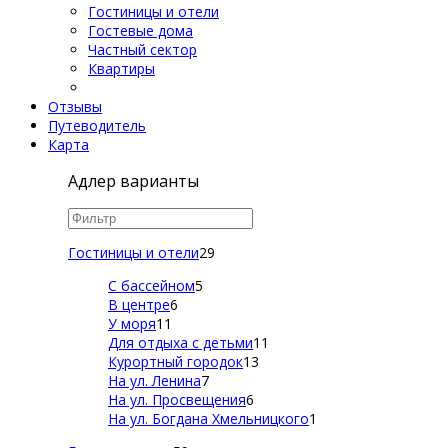
Гостиницы и отели
Гостевые дома
Частный сектор
Квартиры
Отзывы
Путеводитель
Карта
Адлер варианты
Гостиницы и отели
29
С бассейном
5
В центре
6
У моря
11
Для отдыха с детьми
11
Курортный городок
13
На ул. Ленина
7
На ул. Просвещения
6
На ул. Богдана Хмельницкого
1