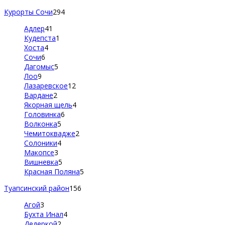
Курорты Сочи
294
Адлер
41
Кудепста
1
Хоста
4
Сочи
6
Дагомыс
5
Лоо
9
Лазаревское
12
Вардане
2
Якорная щель
4
Головинка
6
Волконка
5
Чемитоквадже
2
Солоники
4
Макопсе
3
Вишневка
5
Красная Поляна
5
Туапсинский район
156
Агой
3
Бухта Инал
4
Дедеркой
2