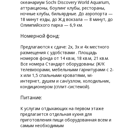
океанариум Sochi Discovery World Aquarium,
аттракционы, боулинг клубы, рестораны,
ночные клубы, бильярдные. До аэропорта —
18 минут езды, до Ж.д вокзала — 8 минут, до
Олимпийского парка — 6,9 км.
Номерной фонд:
Предлагаются к сдаче: 2х, 3х и 4х местного
размещения с удобствами . Площадь
номеров фонда от 14 кв.м, 18 кв.м, 21 кв.м.
Все номера Стандарт оборудованы: (Ж/К
телевизорами, мебельными гарнитурами с 2-
х или 1,5 спальными кроватями, wi-fi
интернет, душем и сан/узлом, холодильник,
кондиционером (сплит-системой).
Питание:
К услугам отдыхающих на первом этаже
предлагается отдельная кухня для
приготовления пищи оборудованная всем и
самым необходимым